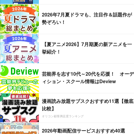
2026年7月夏ドラマも、注目作＆話題作が
勢ぞろい！
【夏アニメ2026】7月期夏の新アニメを一
挙紹介！
芸能界を志す10代～20代を応援！ オーデ
ィション・スクール情報はDeview
漫画読み放題サブスクおすすめ11選【徹底
比較】
オリコン顧客満足度ランキング
2026年動画配信サービスおすすめ40選