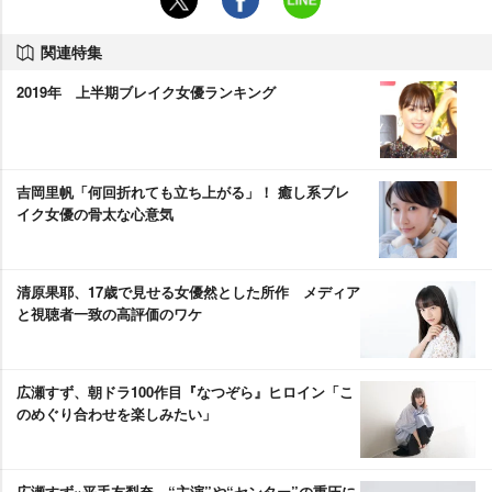
関連特集
2019年 上半期ブレイク女優ランキング
吉岡里帆「何回折れても立ち上がる」！ 癒し系ブレ
イク女優の骨太な心意気
清原果耶、17歳で見せる女優然とした所作 メディア
と視聴者一致の高評価のワケ
広瀬すず、朝ドラ100作目『なつぞら』ヒロイン「こ
のめぐり合わせを楽しみたい」
広瀬すず×平手友梨奈、“主演”や“センター”の重圧に