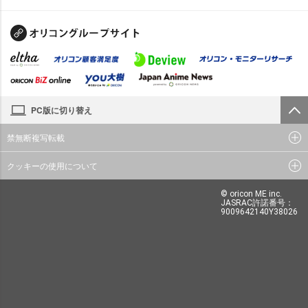
PC版に切り替え
禁無断複写転載
クッキーの使用について
© oricon ME inc.
JASRAC許諾番号：
9009642140Y38026