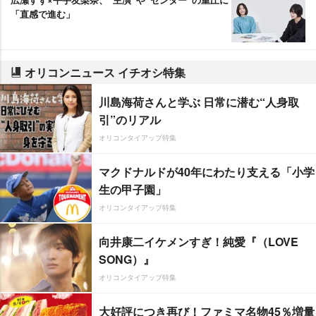
「直感で進む」
オリコンニュース イチオシ特集
川島海荷さんと学ぶ 日常に潜む“人身取
引”のリアル
オリコンタイアップ特集
マクドナルドが40年にわたり支える「小学
生の甲子園」
オリコンタイアップ特集
向井康二イケメンすぎ！純愛『（LOVE
SONG）』
オリコンタイアップ特集
大好評につき再び！ファミマ名物45％増量