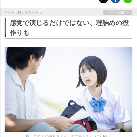
2ページ目／全2ページ
1ページ目
感覚で演じるだけではない、理詰めの役
作りも
『ひなたの佐和ちゃん、波に乗る！』（C）NHK