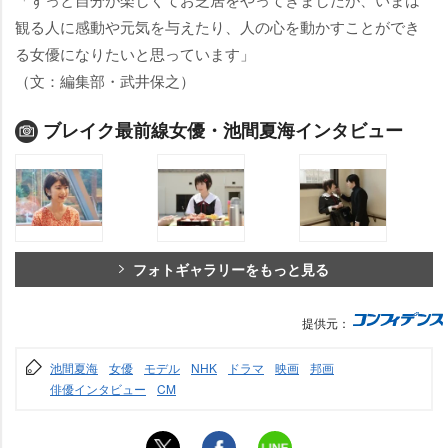
観る人に感動や元気を与えたり、人の心を動かすことができ
る女優になりたいと思っています」
（文：編集部・武井保之）
ブレイク最前線女優・池間夏海インタビュー
フォトギャラリーをもっと見る
提供元：
池間夏海
女優
モデル
NHK
ドラマ
映画
邦画
俳優インタビュー
CM