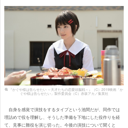
『かぐや様は告らせたい ～天才たちの恋愛頭脳戦～』（C）2019映画「か
ぐや様は告らせたい」製作委員会（C）赤坂アカ／集英社
自身を感覚で演技をするタイプという池間だが、同作では
理詰めで役を理解し、そうした準備を下地にした役作りを経
て、見事に難役を演じ切った。今後の演技について聞くと