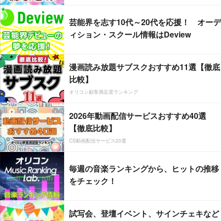
芸能界を志す10代～20代を応援！ オーデ
ィション・スクール情報はDeview
漫画読み放題サブスクおすすめ11選【徹底
比較】
オリコン顧客満足度ランキング
2026年動画配信サービスおすすめ40選
【徹底比較】
CS動画配信サービス20選
毎週の音楽ランキングから、ヒットの推移
をチェック！
試写会、登壇イベント、サインチェキなど