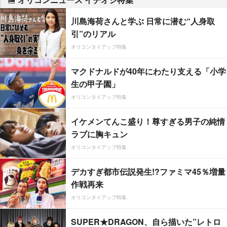
川島海荷さんと学ぶ 日常に潜む“人身取
引”のリアル
オリコンタイアップ特集
マクドナルドが40年にわたり支える「小学
生の甲子園」
オリコンタイアップ特集
イケメンてんこ盛り！尊すぎる男子の純情
ラブに胸キュン
オリコンタイアップ特集
デカすぎ都市伝説発生!?ファミマ45％増量
作戦再来
オリコンタイアップ特集
SUPER★DRAGON、自ら描いた”レトロ