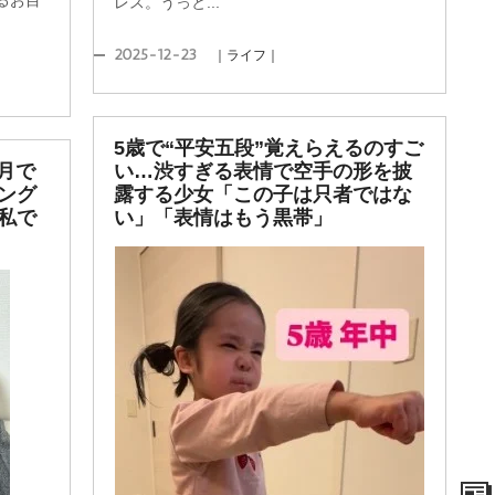
るお目
レス。うっと...
2025-12-23
｜ライフ｜
5歳で“平安五段”覚えらえるのすご
月で
い…渋すぎる表情で空手の形を披
ング
露する少女「この子は只者ではな
私で
い」「表情はもう黒帯」