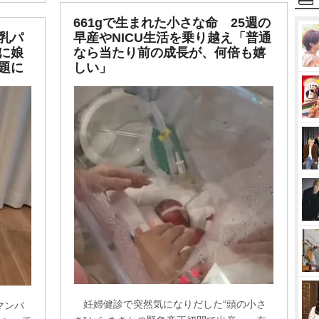
661gで生まれた小さな命 25週の
乳パ
早産やNICU生活を乗り越え「普通
に娘
なら当たり前の成長が、何倍も嬉
題に
しい」
妊婦健診で突然気になりだした“頭の小さ
マンバ