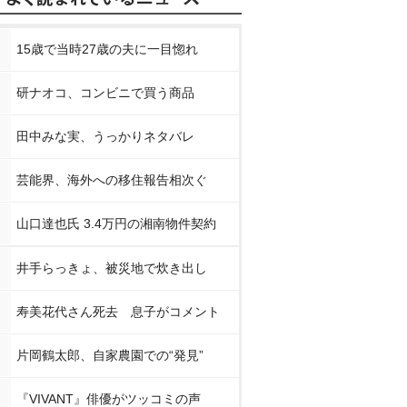
15歳で当時27歳の夫に一目惚れ
研ナオコ、コンビニで買う商品
田中みな実、うっかりネタバレ
芸能界、海外への移住報告相次ぐ
山口達也氏 3.4万円の湘南物件契約
井手らっきょ、被災地で炊き出し
寿美花代さん死去 息子がコメント
片岡鶴太郎、自家農園での“発見”
『VIVANT』俳優がツッコミの声