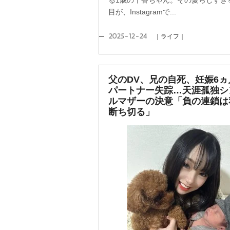
る1歳の千香ちゃん。その愛らしすぎ
目が、Instagramで...
2025-12-24
｜ライフ｜
父のDV、兄の自死、妊娠6ヵ
パートナー失踪…天涯孤独シ
ルマザーの決意「負の連鎖は
断ち切る」