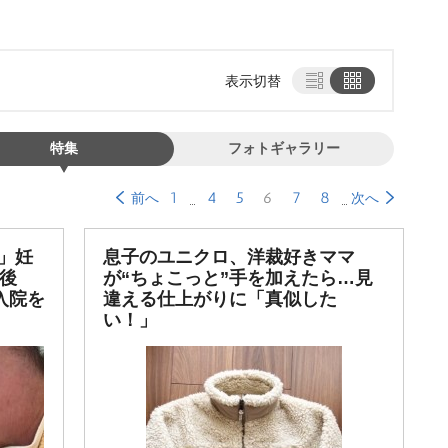
表示切替
特集
フォトギャラリー
1
4
5
6
7
8
前へ
次へ
」妊
息子のユニクロ、洋裁好きママ
術後
が“ちょこっと”手を加えたら…見
入院を
違える仕上がりに「真似した
い！」