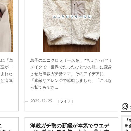
んに「単
息子のユニクロフリースを、 “ちょこっと”リ
心室が一
メイクで「世界でたったひとつの服」に変身
生まれた
させた洋裁ガチ勢ママ。そのアイデアに、
々と病気
「素敵なアレンジで感動しました」「これな
ら私でもでき...
2025-12-25
｜ライフ｜
『
エ
洋裁ガチ勢の新婦が本気でウエデ
出