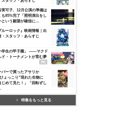
・スタッフ・あらすじ
谷実可子、12月公演の準備は
くも85%完了「照明演出をし
いという願望が確信に…
ブルーロック』映画情報｜出
者・スタッフ・あらすじ
小学生の甲子園」 ――マクド
ルド・トーナメントが育む夢
ーパーで買ったアサリか
“ひょっこり”現れた生物に
はじめて見た！」「回転ずし
…
特集をもっと見る