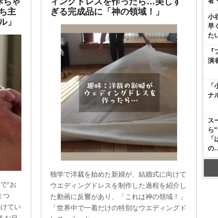
赤ちゃ
ィングドレスを作ったら…美しす
者
ち主
ぎる完成品に「神の領域！」
小
ル」
早
た
『
演
「
ナ
ス
ら
「
の
独学で洋裁を始めた新婦が、結婚式に向けて
で“お
ウエディングドレスを制作した過程を紹介し
まつ
た動画に反響があり、「これは神の領域！」
続けてい
「世界中で一着だけの特別なウエディングド