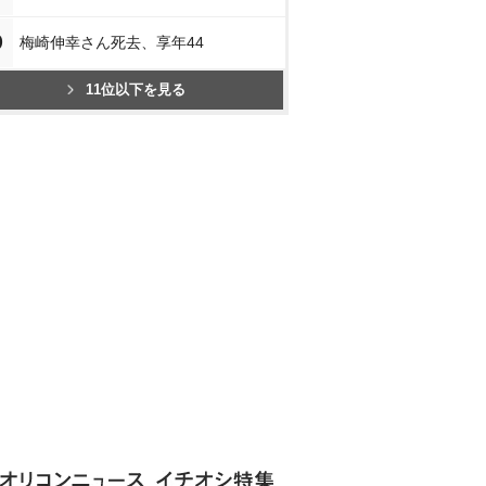
0
梅崎伸幸さん死去、享年44
11位以下を見る