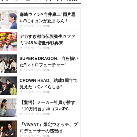
森崎ウィン×向井康二“両片思
い”にキュンが止まらん！
オリコンタイアップ特集
デカすぎ都市伝説発生!?ファ
ミマ45％増量作戦再来
オリコンタイアップ特集
SUPER★DRAGON、自ら描い
た”レトロフューチャー”
オリコンタイアップ特集
CROWN HEAD、結成1周年で
見えた”バンドらしさ”
オリコンタイアップ特集
【驚愕】メーカー社員が推す
「10万円台」神コスパPC
オリコンタイアップ特集
『VIVANT』限定ウオッチ、プ
ロデューサーの感想は
オリコンタイアップ特集