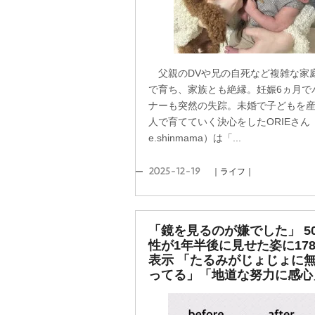
父親のDVや兄の自死など複雑な家
で育ち、家族とも絶縁。妊娠6ヵ月で
ナーも突然の失踪。未婚で子どもを
人で育てていく決心をしたORIEさん（
e.shinmama）は「...
2025-12-19
｜ライフ｜
「鏡を見るのが嫌でした」 5
性が1年半後に見せた姿に178
表示 「たるみがじょじょに
ってる」「地道な努力に感心