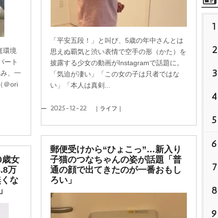
1
「平安五段！」と叫び、5歳の年中さんとは
2
庭環境
思えぬ覇気と渋い表情で空手の形（かた）を
パート
披露する少女の動画がInstagramで話題に。
3
産み、一
「気迫が凄い」「この女の子は只者ではな
＠ori
い」「本人は真剣...
4
2025-12-22
｜ライフ｜
5
6
郵便受けから“ひょこっ”…新入り
0歳女
子猫のつなちゃんの姿が話題「普
7
.8万
通の顔で出てきたのが一番おもし
無くな
ろい」
8
」
9