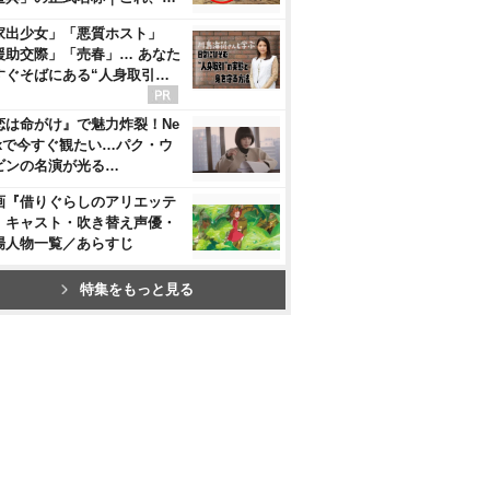
家出少女」「悪質ホスト」
援助交際」「売春」… あなた
すぐそばにある“人身取引…
恋は命がけ』で魅力炸裂！Ne
flixで今すぐ観たい…パク・ウ
ビンの名演が光る…
画『借りぐらしのアリエッテ
』キャスト・吹き替え声優・
場人物一覧／あらすじ
特集をもっと見る