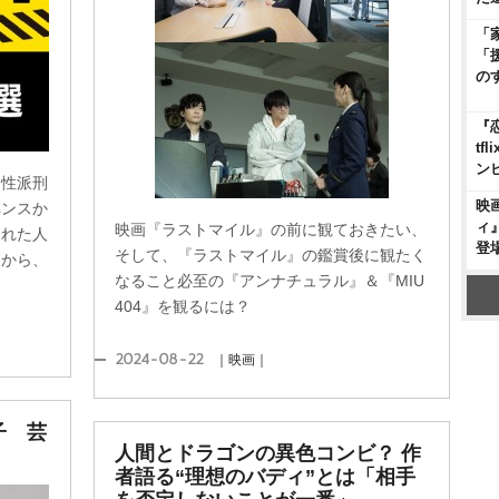
「
「
の
『
t
ン
個性派刑
映
ペンスか
ィ
映画『ラストマイル』の前に観ておきたい、
された人
登
そして、『ラストマイル』の鑑賞後に観たく
」から、
なること必至の『アンナチュラル』＆『MIU
404』を観るには？
2024-08-22
｜映画｜
子 芸
人間とドラゴンの異色コンビ？ 作
者語る“理想のバディ”とは「相手