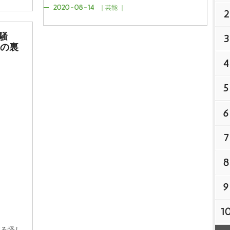
2020-08-14
｜芸能 ｜
2
騒
3
”の裏
4
5
6
7
8
9
1
する怪し