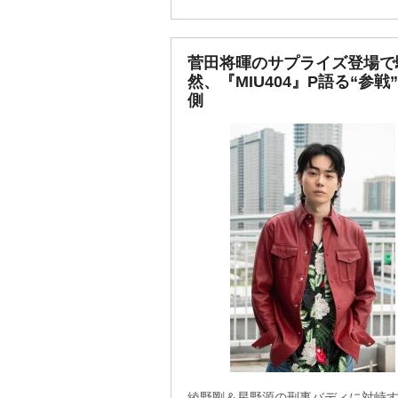
菅田将暉のサプライズ登場で
然、『MIU404』P語る“参戦
側
綾野剛＆星野源の刑事バディに対峙