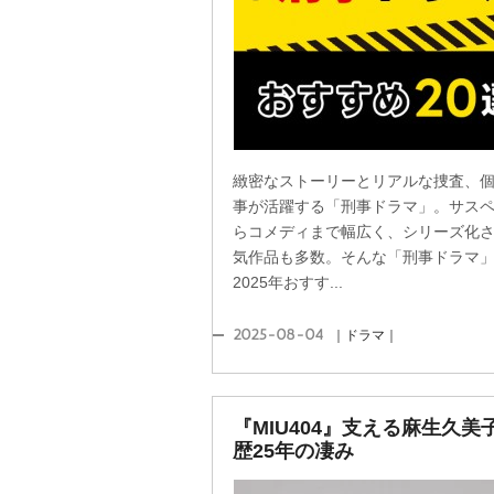
緻密なストーリーとリアルな捜査、
事が活躍する「刑事ドラマ」。サス
らコメディまで幅広く、シリーズ化
気作品も多数。そんな「刑事ドラマ
2025年おすす...
2025-08-04
｜ドラマ｜
『MIU404』支える麻生久美
歴25年の凄み