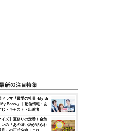
ドラマ『最愛の社員 -My Bi
, My Boss-』｜配信情報・あ
すじ・キャスト・出演者
クイズ】夏祭りの定番！金魚
くいの「あの薄い紙が貼られ
道具」の正式名称｜これ、…