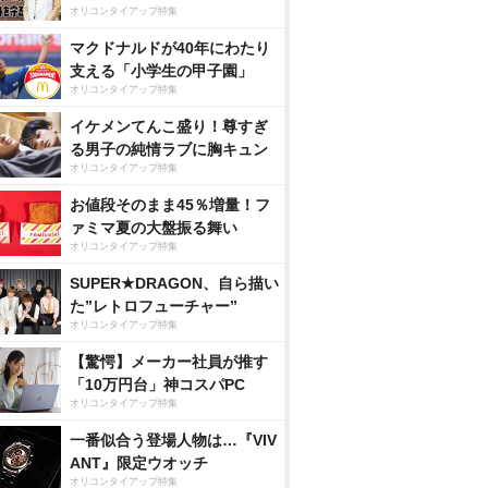
オリコンタイアップ特集
マクドナルドが40年にわたり
支える「小学生の甲子園」
オリコンタイアップ特集
イケメンてんこ盛り！尊すぎ
る男子の純情ラブに胸キュン
オリコンタイアップ特集
お値段そのまま45％増量！フ
ァミマ夏の大盤振る舞い
オリコンタイアップ特集
SUPER★DRAGON、自ら描い
た”レトロフューチャー”
オリコンタイアップ特集
【驚愕】メーカー社員が推す
「10万円台」神コスパPC
オリコンタイアップ特集
一番似合う登場人物は…『VIV
ANT』限定ウオッチ
オリコンタイアップ特集