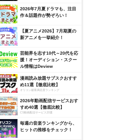
2026年7月夏ドラマも、注目
作＆話題作が勢ぞろい！
【夏アニメ2026】7月期夏の
新アニメを一挙紹介！
芸能界を志す10代～20代を応
援！オーディション・スクー
ル情報はDeview
漫画読み放題サブスクおすす
め11選【徹底比較】
オリコン顧客満足度ランキング
2026年動画配信サービスおす
すめ40選【徹底比較】
CS動画配信サービス20選
毎週の音楽ランキングから、
ヒットの推移をチェック！