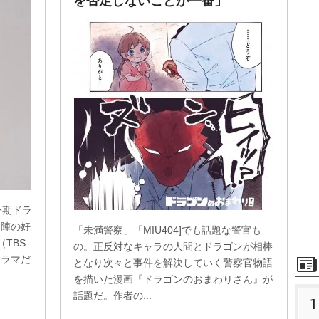
を否定しないことが一番」
今期ドラ
ト陣の好
「未満警察」「MIU404]でも話題な警官も
（TBS
の。正反対なキャラの人間とドラゴンが相棒
ドラマだ
となり次々と事件を解決していく警察官物語
を描いた漫画『ドラゴンのおまわりさん』が
話題だ。作者の...
1