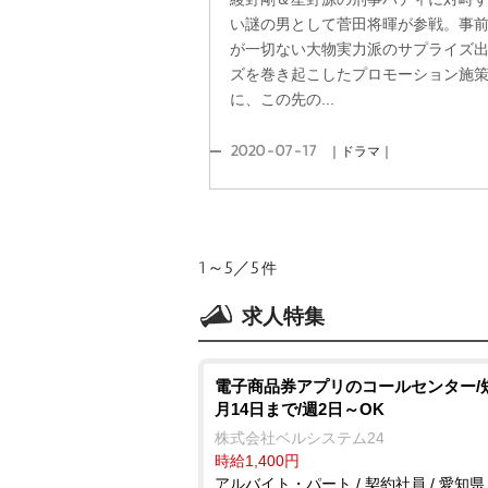
い謎の男として菅田将暉が参戦。事
が一切ない大物実力派のサプライズ
ズを巻き起こしたプロモーション施
に、この先の...
2020-07-17
｜ドラマ｜
1～5／5
件
求人特集
電子商品券アプリのコールセンター/
月14日まで/週2日～OK
株式会社ベルシステム24
時給1,400円
アルバイト・パート / 契約社員 / 愛知県