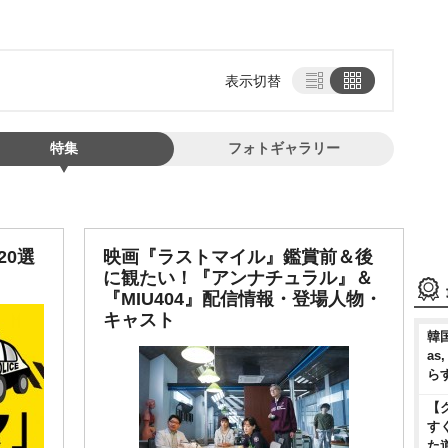
表示切替
特集
フォトギャラリー
20選
映画『ラストマイル』鑑賞前＆後
に観たい！『アンナチュラル』＆
『MIU404』配信情報・登場人物・
キャスト
韓国
as
ら
【
す
た