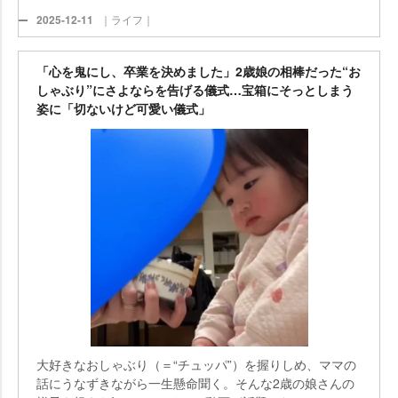
2025-12-11
｜ライフ｜
「心を鬼にし、卒業を決めました」2歳娘の相棒だった“お
しゃぶり”にさよならを告げる儀式…宝箱にそっとしまう
姿に「切ないけど可愛い儀式」
大好きなおしゃぶり（＝“チュッパ”）を握りしめ、ママの
話にうなずきながら一生懸命聞く。そんな2歳の娘さんの