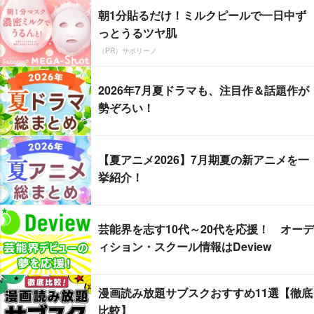
朝1分貼るだけ！ミルクピールで一日中ず
っとうるツヤ肌
（PR）サボリーノ
2026年7月夏ドラマも、注目作＆話題作が
勢ぞろい！
【夏アニメ2026】7月期夏の新アニメを一
挙紹介！
芸能界を志す10代～20代を応援！ オーデ
ィション・スクール情報はDeview
漫画読み放題サブスクおすすめ11選【徹底
比較】