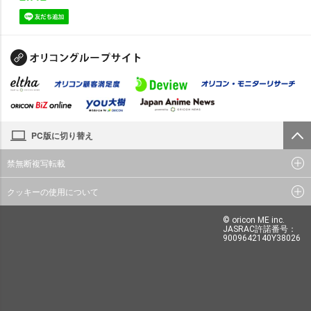
PC版に切り替え
禁無断複写転載
クッキーの使用について
© oricon ME inc.
JASRAC許諾番号：
9009642140Y38026