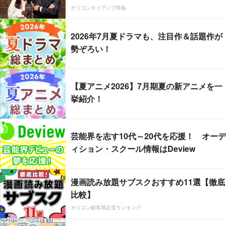
オリコンタイアップ特集
2026年7月夏ドラマも、注目作＆話題作が
勢ぞろい！
【夏アニメ2026】7月期夏の新アニメを一
挙紹介！
芸能界を志す10代～20代を応援！ オーデ
ィション・スクール情報はDeview
漫画読み放題サブスクおすすめ11選【徹底
比較】
オリコン顧客満足度ランキング