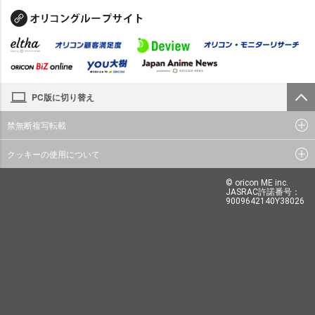
PC版に切り替え
禁無断複写転載
クッキーの使用について
© oricon ME inc.
JASRAC許諾番号：
9009642140Y38026