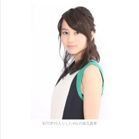
初TOP10入りした4位の堀北真希