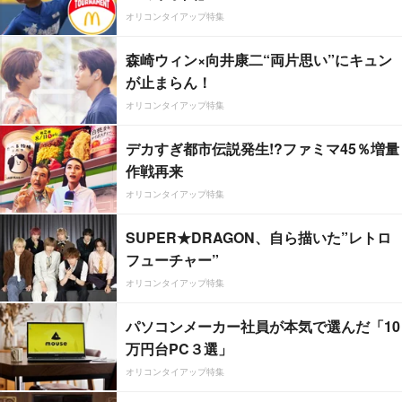
オリコンタイアップ特集
森崎ウィン×向井康二“両片思い”にキュン
が止まらん！
オリコンタイアップ特集
デカすぎ都市伝説発生!?ファミマ45％増量
作戦再来
オリコンタイアップ特集
SUPER★DRAGON、自ら描いた”レトロ
フューチャー”
オリコンタイアップ特集
パソコンメーカー社員が本気で選んだ「10
万円台PC３選」
オリコンタイアップ特集