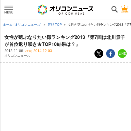
ホーム (オリコンニュース)
芸能 TOP
女性が選ぶなりたい顔ランキング2013『第
女性が選ぶなりたい顔ランキング2013『第7回は北川景子
が首位返り咲き★TOP10結果は？』
2013-11-08
2014-12-03
（更新）
オリコンニュース