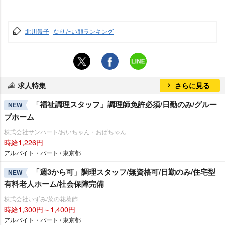
北川景子
なりたい顔ランキング
求人特集
さらに見る
「福祉調理スタッフ」調理師免許必須/日勤のみ/グルー
NEW
プホーム
株式会社サンハート/おいちゃん・おばちゃん
時給1,226円
アルバイト・パート / 東京都
「週3から可」調理スタッフ/無資格可/日勤のみ/住宅型
NEW
有料老人ホーム/社会保障完備
株式会社いずみ/菜の花葛飾
時給1,300円～1,400円
アルバイト・パート / 東京都