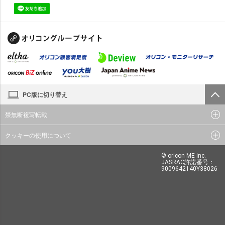
PC版に切り替え
禁無断複写転載
クッキーの使用について
© oricon ME inc.
JASRAC許諾番号：
9009642140Y38026