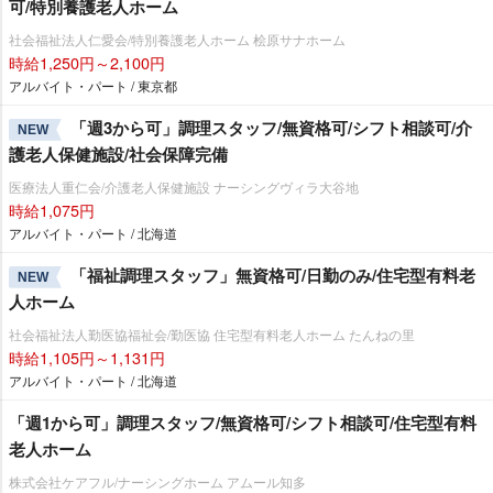
可/特別養護老人ホーム
社会福祉法人仁愛会/特別養護老人ホーム 桧原サナホーム
時給1,250円～2,100円
アルバイト・パート / 東京都
「週3から可」調理スタッフ/無資格可/シフト相談可/介
NEW
護老人保健施設/社会保障完備
医療法人重仁会/介護老人保健施設 ナーシングヴィラ大谷地
時給1,075円
アルバイト・パート / 北海道
「福祉調理スタッフ」無資格可/日勤のみ/住宅型有料老
NEW
人ホーム
社会福祉法人勤医協福祉会/勤医協 住宅型有料老人ホーム たんねの里
時給1,105円～1,131円
アルバイト・パート / 北海道
「週1から可」調理スタッフ/無資格可/シフト相談可/住宅型有料
老人ホーム
株式会社ケアフル/ナーシングホーム アムール知多