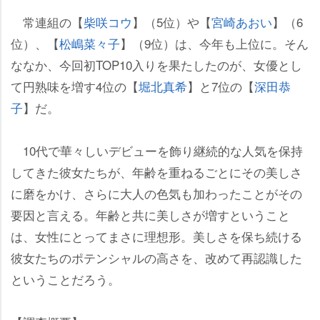
常連組の【
柴咲コウ
】（5位）や【
宮崎あおい
】（6
位）、【
松嶋菜々子
】（9位）は、今年も上位に。そん
ななか、今回初TOP10入りを果たしたのが、女優とし
て円熟味を増す4位の【
堀北真希
】と7位の【
深田恭
子
】だ。
10代で華々しいデビューを飾り継続的な人気を保持
してきた彼女たちが、年齢を重ねるごとにその美しさ
に磨をかけ、さらに大人の色気も加わったことがその
要因と言える。年齢と共に美しさが増すということ
は、女性にとってまさに理想形。美しさを保ち続ける
彼女たちのポテンシャルの高さを、改めて再認識した
ということだろう。