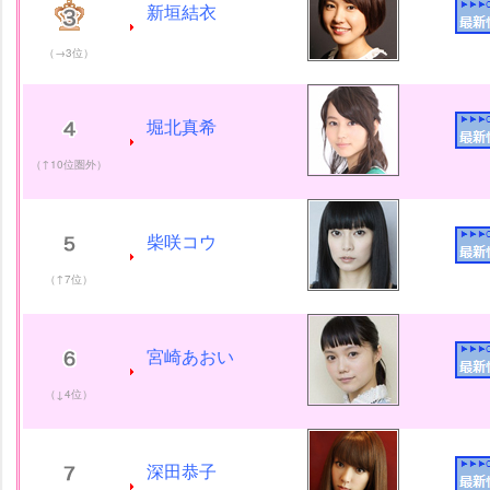
新垣結衣
（→3位）
堀北真希
（↑10位圏外）
柴咲コウ
（↑7位）
宮崎あおい
（↓4位）
深田恭子