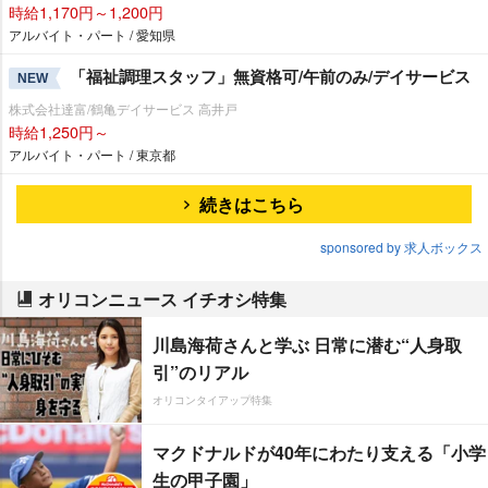
時給1,170円～1,200円
アルバイト・パート / 愛知県
「福祉調理スタッフ」無資格可/午前のみ/デイサービス
NEW
株式会社達富/鶴亀デイサービス 高井戸
時給1,250円～
アルバイト・パート / 東京都
続きはこちら
sponsored by 求人ボックス
オリコンニュース イチオシ特集
川島海荷さんと学ぶ 日常に潜む“人身取
引”のリアル
オリコンタイアップ特集
マクドナルドが40年にわたり支える「小学
生の甲子園」