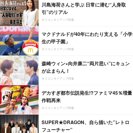
川島海荷さんと学ぶ 日常に潜む“人身取
引”のリアル
オリコンタイアップ特集
マクドナルドが40年にわたり支える「小学
生の甲子園」
オリコンタイアップ特集
森崎ウィン×向井康二“両片思い”にキュン
が止まらん！
オリコンタイアップ特集
デカすぎ都市伝説発生!?ファミマ45％増量
作戦再来
オリコンタイアップ特集
SUPER★DRAGON、自ら描いた”レトロ
フューチャー”