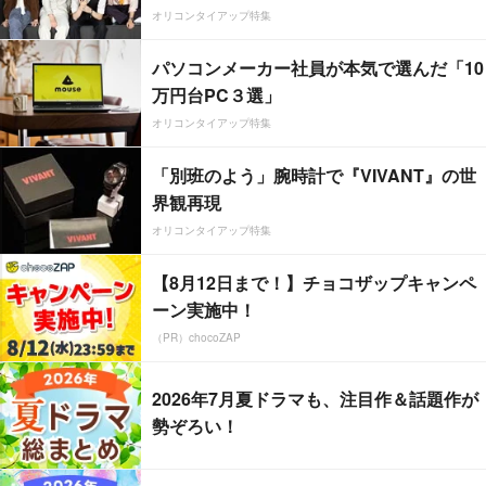
オリコンタイアップ特集
パソコンメーカー社員が本気で選んだ「10
万円台PC３選」
オリコンタイアップ特集
「別班のよう」腕時計で『VIVANT』の世
界観再現
オリコンタイアップ特集
【8月12日まで！】チョコザップキャンペ
ーン実施中！
（PR）chocoZAP
2026年7月夏ドラマも、注目作＆話題作が
勢ぞろい！