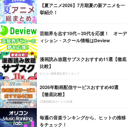
【夏アニメ2026】7月期夏の新アニメを一
挙紹介！
芸能界を志す10代～20代を応援！ オーデ
ィション・スクール情報はDeview
漫画読み放題サブスクおすすめ11選【徹底
比較】
オリコン顧客満足度ランキング
2026年動画配信サービスおすすめ40選
【徹底比較】
CS動画配信サービス20選
毎週の音楽ランキングから、ヒットの推移
をチェック！