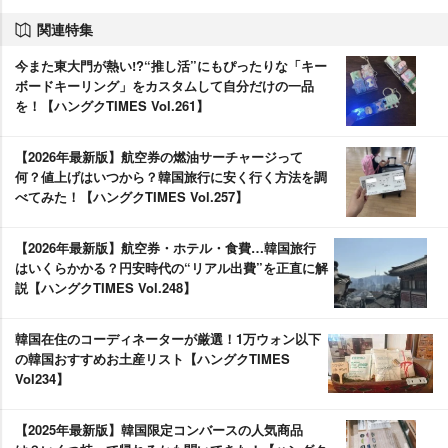
関連特集
今また東大門が熱い!?“推し活”にもぴったりな「キー
ボードキーリング」をカスタムして自分だけの一品
を！【ハングクTIMES Vol.261】
【2026年最新版】航空券の燃油サーチャージって
何？値上げはいつから？韓国旅行に安く行く方法を調
べてみた！【ハングクTIMES Vol.257】
【2026年最新版】航空券・ホテル・食費…韓国旅行
はいくらかかる？円安時代の“リアル出費”を正直に解
説【ハングクTIMES Vol.248】
韓国在住のコーディネーターが厳選！1万ウォン以下
の韓国おすすめお土産リスト【ハングクTIMES
Vol234】
【2025年最新版】韓国限定コンバースの人気商品