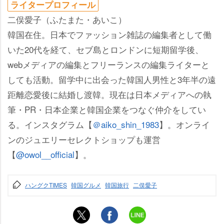
ライタープロフィール
二俣愛子（ふたまた・あいこ）
韓国在住。日本でファッション雑誌の編集者として働
いた20代を経て、セブ島とロンドンに短期留学後、
webメディアの編集とフリーランスの編集ライターと
しても活動。留学中に出会った韓国人男性と3年半の遠
距離恋愛後に結婚し渡韓。現在は日本メディアへの執
筆・PR・日本企業と韓国企業をつなぐ仲介をしてい
る。インスタグラム【
＠aiko_shin_1983
】。オンライ
ンのジュエリーセレクトショップも運営
【
@owol__official
】。
ハングクTIMES
韓国グルメ
韓国旅行
二俣愛子