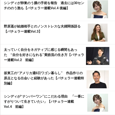
シンディが卵巣のう腫の手術を報告 過去には30セン
チののう胞も【バチェラー連載Vol.4 後編】
野原遥が結婚相手とのノンストレスな夫婦関係語る
【バチェラー連載Vol.3】
太っていく自分をネガティブに感じる瞬間もあっ
た “自分を好きになれる”黄皓流の生き方【バチェラ
ー連載Vol.2 前編】
坂東工の“アメリカ週6日ワゴン暮らし” 作品作りの
原点となる出会いと経験があった【バチェラー連載特
別編】
シンディが“ナンバーワン”にこだわる理由 「一番に
すがりついて生きていたい」【バチェラー連載
Vol.4 前編】