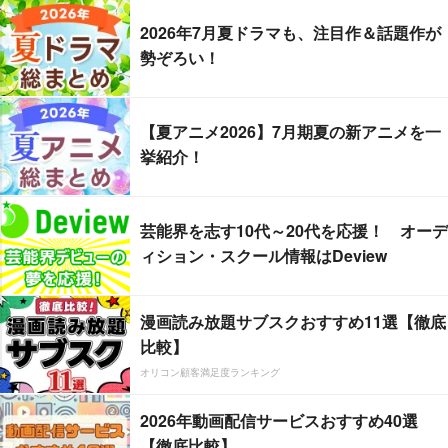
2026年7月夏ドラマも、注目作＆話題作が
勢ぞろい！
【夏アニメ2026】7月期夏の新アニメを一
挙紹介！
芸能界を志す10代～20代を応援！ オーデ
ィション・スクール情報はDeview
漫画読み放題サブスクおすすめ11選【徹底
比較】
オリコン顧客満足度ランキング
2026年動画配信サービスおすすめ40選
【徹底比較】