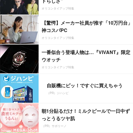
ドらしさ”
オリコンタイアップ特集
【驚愕】メーカー社員が推す「10万円台」
神コスパPC
オリコンタイアップ特集
一番似合う登場人物は…『VIVANT』限定
ウオッチ
オリコンタイアップ特集
自販機にピッ！ですぐに買えちゃう
（PR）ジハンピ
朝1分貼るだけ！ミルクピールで一日中ず
っとうるツヤ肌
（PR）サボリーノ