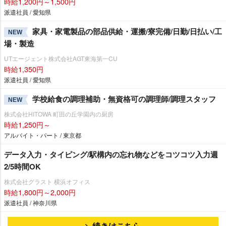
時給1,200円～1,500円
派遣社員 / 愛知県
家具・家電製品の部品供給・運搬/寮完備/日勤/日払い/工
NEW
場・製造
UTエージェント株式会社AGT東海第一CU
時給1,350円
派遣社員 / 愛知県
学校給食の調理補助・無資格可の調理師/調理スタッフ
NEW
株式会社HITOWA 町田の丘学園内の厨房
時給1,250円～
アルバイト・パート / 東京都
データ入力・タイピング/駅構内の忘れ物などをコツコツ入力週
2/5時間OK
株式会社グラスト 横浜オフィス
時給1,800円～2,000円
派遣社員 / 神奈川県
続きはこちら