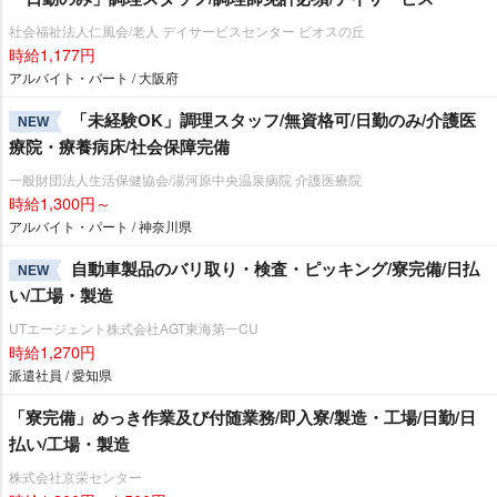
社会福祉法人仁風会/老人 デイサービスセンター ビオスの丘
時給1,177円
アルバイト・パート / 大阪府
「未経験OK」調理スタッフ/無資格可/日勤のみ/介護医
NEW
療院・療養病床/社会保障完備
一般財団法人生活保健協会/湯河原中央温泉病院 介護医療院
時給1,300円～
アルバイト・パート / 神奈川県
自動車製品のバリ取り・検査・ピッキング/寮完備/日払
NEW
い/工場・製造
UTエージェント株式会社AGT東海第一CU
時給1,270円
派遣社員 / 愛知県
「寮完備」めっき作業及び付随業務/即入寮/製造・工場/日勤/日
払い/工場・製造
株式会社京栄センター