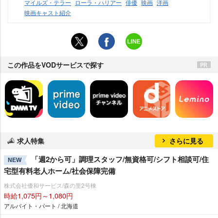
マイルズ・テラー
ローラ・ハリアー
俳優
映画
洋画
映画キャスト紹介
この作品をVODサービスで探す
求人特集
さらに見る
「週2から可」調理スタッフ/無資格可/シフト相談可/住
NEW
宅型有料老人ホーム/社会保障完備
株式会社優和サービス/森の里2号棟
時給1,075円～1,080円
アルバイト・パート / 北海道