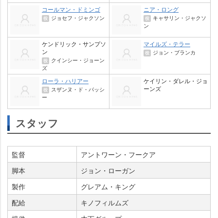
コールマン・ドミンゴ
ニア・ロング
ジョセフ・ジャクソン
キャサリン・ジャクソ
役
役
ン
ケンドリック・サンプソ
マイルズ・テラー
ン
ジョン・ブランカ
役
クインシー・ジョーン
役
ズ
ローラ・ハリアー
ケイリン・ダレル・ジョ
ーンズ
スザンヌ・ド・パッシ
役
ー
スタッフ
監督
アントワーン・フークア
脚本
ジョン・ローガン
製作
グレアム・キング
配給
キノフィルムズ