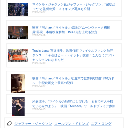
マイケル・ジャクソン役ジャファー・ジャクソン、“完璧だ
った”と監督絶賛 メイキング写真も公開
2026-05-27
映画『Michael／マイケル』伝説の“ムーンウォーク初披
露”再現 本編映像解禁 IMAX先行上映も決定
2026-05-19
Travis Japan宮近海斗、歌舞伎町でマイケルファンと熱狂
ダンス 「今夜はビート・イット」披露「こんなにアツい
セッションになるんだ」
2026-05-09
映画『Michael／マイケル』初週末で世界興収2億1740万ド
ル 伝記映画史上最高の記録
2026-04-27
米倉涼子、“マイケルの熱狂”にしびれる「まるで本人を観
ているかのよう」 映画『Michael』ワールドプレミア参加
2026-04-13
ジャファー・ジャクソン
コールマン・ドミンゴ
ニア・ロング