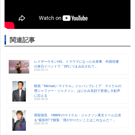
関連記事
レイザーラモンHG、トラウマになった出来事 外国俳優
の来日イベントで「SPにつまみ出されて」
2026-06-10
映画『Michael／マイケル』ジャパンプレミア マイケルの
甥ジャファー・ジャクソン、はにかみ笑顔で登場し大歓声
に応える
2026-06-04
香取慎吾、1988年のマイケル・ジャクソン東京ドーム公演
を“最前列”で観覧「僕がやりたいことはこれなんだ！」
2026-06-04