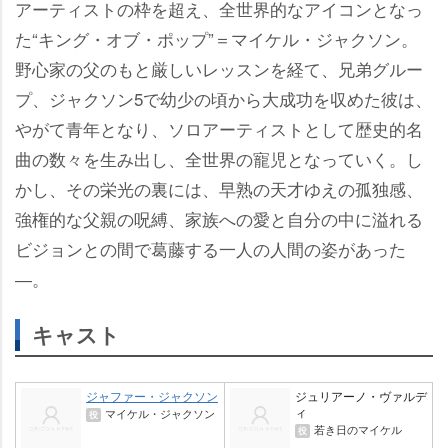
アーティストの枠を超え、全世界的なアイコンとなっ
た“キング・オブ・ポップ”＝マイケル・ジャクソン。
野心家の父のもと厳しいレッスンを経て、兄弟グルー
プ、ジャクソン5で幼少の頃から大成功を収めた彼は、
がて青年となり、ソロアーティストとして歴史的名
曲の数々を生み出し、全世界の寵児となっていく。し
かし、その栄光の裏には、早熟の天才ゆえの孤独感、
強権的な父親の呪縛、家族への愛と自分の中に溢れる
ビジョンとの間で葛藤する一人の人間の姿があった
―。
キャスト
ジャファー・ジャクソン
ジュリアーノ・ヴァルデ
ィ
マイケル・ジャクソン
役
若き日のマイケル
役