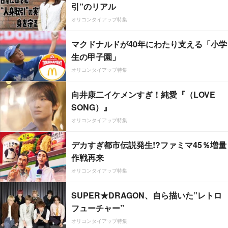
引”のリアル
オリコンタイアップ特集
マクドナルドが40年にわたり支える「小学
生の甲子園」
オリコンタイアップ特集
向井康二イケメンすぎ！純愛『（LOVE
SONG）』
オリコンタイアップ特集
デカすぎ都市伝説発生!?ファミマ45％増量
作戦再来
オリコンタイアップ特集
SUPER★DRAGON、自ら描いた”レトロ
フューチャー”
オリコンタイアップ特集