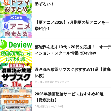
勢ぞろい！
【夏アニメ2026】7月期夏の新アニメを一
挙紹介！
芸能界を志す10代～20代を応援！ オーデ
ィション・スクール情報はDeview
漫画読み放題サブスクおすすめ11選【徹底
比較】
オリコン顧客満足度ランキング
2026年動画配信サービスおすすめ40選
【徹底比較】
CS動画配信サービス20選