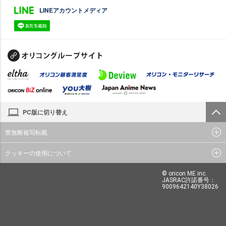
LINEアカウントメディア
PC版に切り替え
禁無断複写転載
クッキーの使用について
© oricon ME inc.
JASRAC許諾番号：
9009642140Y38026