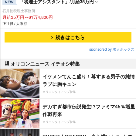
「税理士アシスタント」/月給35万円～
NEW
石井徳税理士事務所
月給35万円～61万4,800円
正社員 / 大阪府
続きはこちら
sponsored by 求人ボックス
オリコンニュース イチオシ特集
イケメンてんこ盛り！尊すぎる男子の純情
ラブに胸キュン
オリコンタイアップ特集
デカすぎ都市伝説発生!?ファミマ45％増量
作戦再来
オリコンタイアップ特集