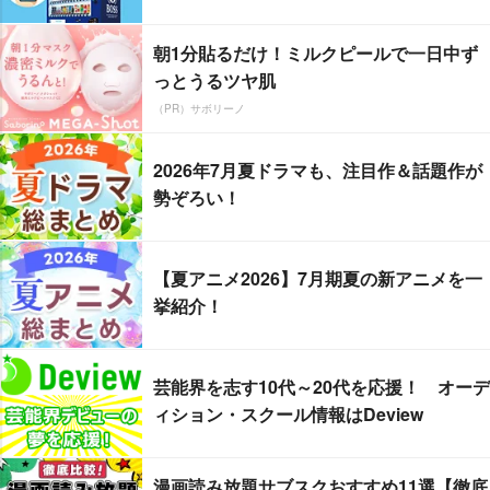
朝1分貼るだけ！ミルクピールで一日中ず
っとうるツヤ肌
（PR）サボリーノ
2026年7月夏ドラマも、注目作＆話題作が
勢ぞろい！
【夏アニメ2026】7月期夏の新アニメを一
挙紹介！
芸能界を志す10代～20代を応援！ オーデ
ィション・スクール情報はDeview
漫画読み放題サブスクおすすめ11選【徹底