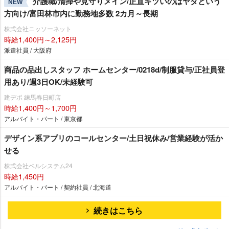
介護職/清掃や見守りメイン/正直キツいのはヤダという
NEW
方向け/富田林市内に勤務地多数 2カ月～長期
株式会社ニッソーネット
時給1,400円～2,125円
派遣社員 / 大阪府
商品の品出しスタッフ ホームセンター/0218d/制服貸与/正社員登
用あり/週3日OK/未経験可
建デポ 練馬春日町店
時給1,400円～1,700円
アルバイト・パート / 東京都
デザイン系アプリのコールセンター/土日祝休み/営業経験が活か
せる
株式会社ベルシステム24
時給1,450円
アルバイト・パート / 契約社員 / 北海道
続きはこちら