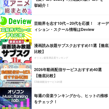
挙紹介！
芸能界を志す10代～20代を応援！ オーデ
ィション・スクール情報はDeview
漫画読み放題サブスクおすすめ11選【徹底
比較】
オリコン顧客満足度ランキング
2026年動画配信サービスおすすめ40選
【徹底比較】
CS動画配信サービス20選
毎週の音楽ランキングから、ヒットの推移
をチェック！