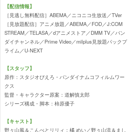
【配信情報】
［見逃し無料配信］ABEMA／ニコニコ生放送／TVer
［見放題配信］アニメ放題／ABEMA／FOD／J:COM
STREAM／TELASA／dアニメストア／DMM TV／バン
ダイチャンネル／Prime Video／milplus見放題パックプ
ライム／U-NEXT
【スタッフ】
原作：スタジオぴえろ・バンダイナムコフィルムワー
クス
監督・キャラクター原案：道解慎太郎
シリーズ構成・脚本：柿原優子
【キャスト】
野々山風＆こんぺとリリィ：橘 めい／野々山流＆まし