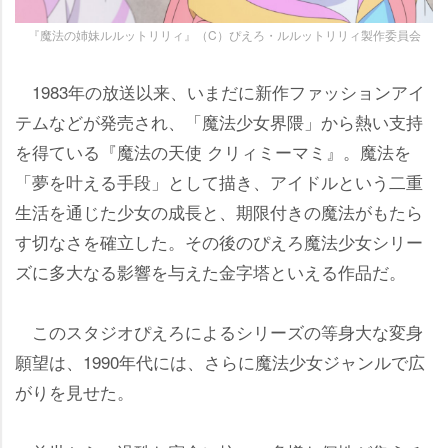
『魔法の姉妹ルルットリリィ』（C）ぴえろ・ルルットリリィ製作委員会
1983年の放送以来、いまだに新作ファッションアイ
テムなどが発売され、「魔法少女界隈」から熱い支持
を得ている『魔法の天使 クリィミーマミ』。魔法を
「夢を叶える手段」として描き、アイドルという二重
生活を通じた少女の成長と、期限付きの魔法がもたら
す切なさを確立した。その後のぴえろ魔法少女シリー
ズに多大なる影響を与えた金字塔といえる作品だ。
このスタジオぴえろによるシリーズの等身大な変身
願望は、1990年代には、さらに魔法少女ジャンルで広
がりを見せた。