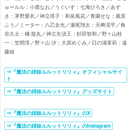
ゅールル：小鹿なお／うぐいす：七海ひろき／あず
き：茅野愛衣／神立塔子：和泉風花／青園せな：廣原
ふう／ミーター：八乙女光／瀬尾翔太：天﨑滉平／角
谷久士：橘 龍丸／神立矢須王：杉田智和／野々山桂
一：笠間淳／野々山 汐：大原めぐみ／日の浦茉莉：遠
藤綾
⇒『魔法の姉妹ルルットリリィ』オフィシャルサイ
ト
⇒『魔法の姉妹ルルットリリィ』グッズサイト
⇒『魔法の姉妹ルルットリリィ』のX
⇒『魔法の姉妹ルルットリリィ』のInstagram