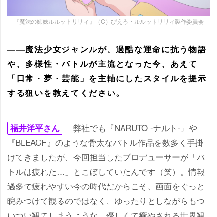
『魔法の姉妹ルルットリリィ』（C）ぴえろ・ルルットリリィ製作委員会
――魔法少女ジャンルが、過酷な運命に抗う物語
、多様性・バトルが主流となった今、あえて
「日常・夢・芸能」を主軸にしたスタイルを提示
する狙いを教えてください。
弊社でも『NARUTO -ナルト-』
福井洋平さん
『BLEACH』のような骨太なバトル作品を数多く手掛
けてきましたが、今回担当したプロデューサーが「バ
トルは疲れた…」とこぼしていたんです（笑）。情報
過多で疲れやすい今の時代だからこそ、画面をぐっと
睨みつけて観るのではなく、ゆったりとしながらもつ
いつい観てしまうような、優しくて癒やされる世界観