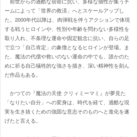
前世からの過酷な宿命に抗い、多様な個性が集うチ
ームによって「世界の救済」へとスケールアップし
た。2000年代以降は、肉弾戦を伴うアクションで体現
する戦うヒロインや、性別や年齢を問わない多様性を
取り入れ、不条理な運命や固定観念に抗い、自らの足
で立つ「自己肯定」の象徴となるヒロインが登場。ま
た、魔法の代償や救いのない運命の中でも、誰かのた
めに祈る自己犠牲的な強さを描き、深い精神性を刻ん
だ作品もある。
かつての『魔法の天使 クリィミーマミ』が夢見た
「なりたい自分」への変身は、時代を経て、過酷な現
実を生き抜くための強固な意志そのものへと進化を遂
げたと言える。