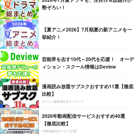
勢ぞろい！
【夏アニメ2026】7月期夏の新アニメを一
挙紹介！
芸能界を志す10代～20代を応援！ オーデ
ィション・スクール情報はDeview
漫画読み放題サブスクおすすめ11選【徹底
比較】
オリコン顧客満足度ランキング
2026年動画配信サービスおすすめ40選
【徹底比較】
CS動画配信サービス20選