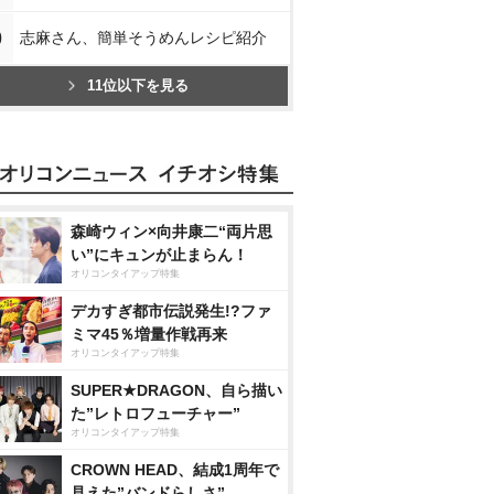
0
志麻さん、簡単そうめんレシピ紹介
11位以下を見る
森崎ウィン×向井康二“両片思
い”にキュンが止まらん！
オリコンタイアップ特集
デカすぎ都市伝説発生!?ファ
ミマ45％増量作戦再来
オリコンタイアップ特集
SUPER★DRAGON、自ら描い
た”レトロフューチャー”
オリコンタイアップ特集
CROWN HEAD、結成1周年で
見えた”バンドらしさ”