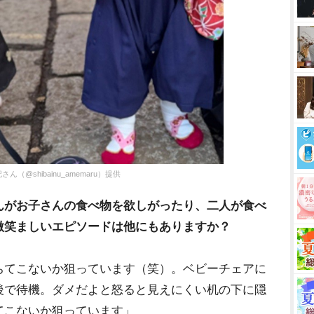
shibainu_amemaru）提供
んがお子さんの食べ物を欲しがったり、二人が食べ
微笑ましいエピソードは他にもありますか？
ちてこないか狙っています（笑）。ベビーチェアに
後で待機。ダメだよと怒ると見えにくい机の下に隠
てこないか狙っています」