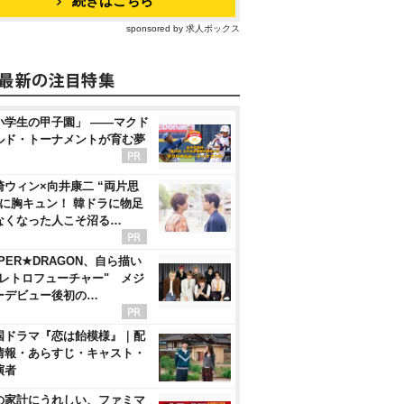
続きはこちら
sponsored by 求人ボックス
小学生の甲子園」 ――マクド
ルド・トーナメントが育む夢
崎ウィン×向井康二 “両片思
”に胸キュン！ 韓ドラに物足
なくなった人こそ沼る…
PER★DRAGON、自ら描い
"レトロフューチャー" メジ
ーデビュー後初の…
国ドラマ『恋は飴模様』｜配
情報・あらすじ・キャスト・
演者
の家計にうれしい、ファミマ