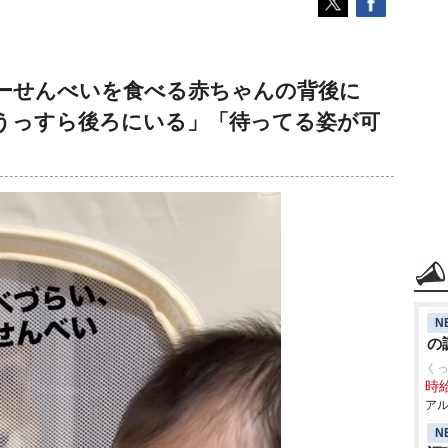
ーせんべいを食べる赤ちゃんの背後に
かうっすら後ろにいる」「待ってる姿が可
N
の
く
時給
アル
N