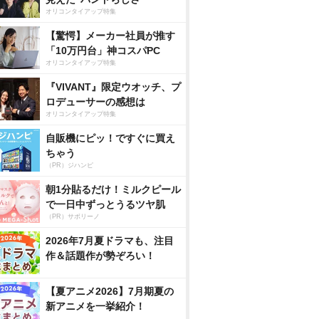
オリコンタイアップ特集
【驚愕】メーカー社員が推す
「10万円台」神コスパPC
オリコンタイアップ特集
『VIVANT』限定ウオッチ、プ
ロデューサーの感想は
オリコンタイアップ特集
自販機にピッ！ですぐに買え
ちゃう
（PR）ジハンピ
朝1分貼るだけ！ミルクピール
で一日中ずっとうるツヤ肌
（PR）サボリーノ
2026年7月夏ドラマも、注目
作＆話題作が勢ぞろい！
【夏アニメ2026】7月期夏の
新アニメを一挙紹介！