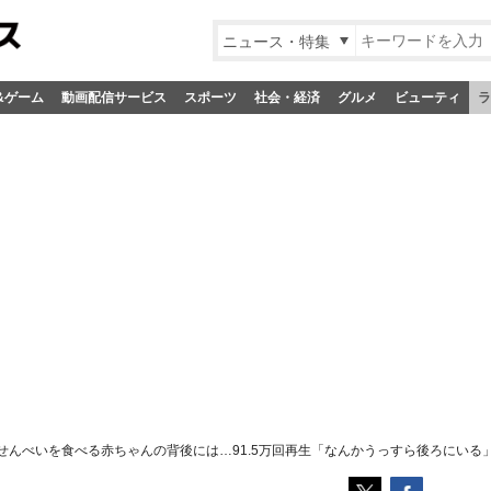
ニュース・特集
&ゲーム
動画配信サービス
スポーツ
社会・経済
グルメ
ビューティ
ラ
せんべいを食べる赤ちゃんの背後には…91.5万回再生「なんかうっすら後ろにいる