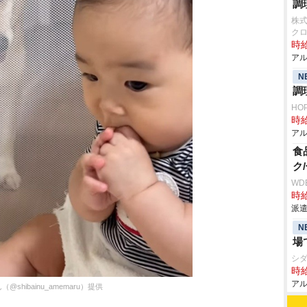
調
株
ク
時給
アル
N
調
HO
時給
アル
食
ク
WD
時給
派遣
N
場
シ
時給
アル
ibainu_amemaru）提供