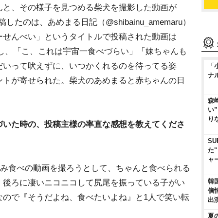
と、その様子を見つめる柴犬を撮影した動画が
稿したのは、あめまる日記（@shibainu_amemaru）
ーせんべい」というタイトルで投稿された動画は
記録し、「こ、これは宇宙一食べづらい」「妹ちゃんも
だいって吠えずに、いつかくれるのを待ってる姿
「
ナ
ントが寄せられた。柴犬のあめまると赤ちゃんの日
。
森
い
り
づいた時の、投稿主様の率直な感想を教えてくださ
SU
た
ャ
掴み食べの動画を撮ろうとして、ちゃんと食べられる
韓
、後ろに凄いニコニコして尻尾を振っている子がい
信
なので『そうだよね、食べたいよね』と1人で笑い転
出
夏