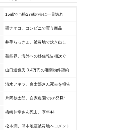
15歳で当時27歳の夫に一目惚れ
研ナオコ、コンビニで買う商品
井手らっきょ、被災地で炊き出し
芸能界、海外への移住報告相次ぐ
山口達也氏 3.4万円の湘南物件契約
清水アキラ、良太郎さん死去を報告
片岡鶴太郎、自家農園での“発見”
梅崎伸幸さん死去、享年44
松本潤、熊本地震被災地へコメント