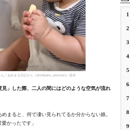
1
2
3
4
5
めまる日記さん（@shibainu_amemaru）提供
6
度見」した際、二人の間にはどのような空気が流れ
7
8
あめまると、何で凄い見られてるか分からない娘。
可愛かったです」
9