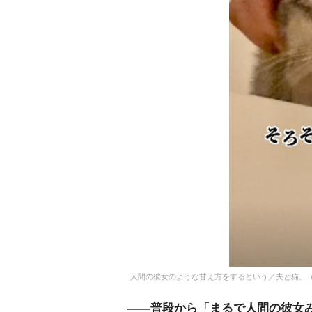
人間の彼女のような甘え方をするという／夫と猫。（@ne
――普段から「まるで人間の彼女