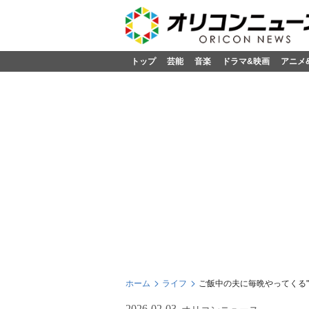
トップ
芸能
音楽
ドラマ&映画
アニメ
ホーム
ライフ
ご飯中の夫に毎晩やってくる"
2026-02-03