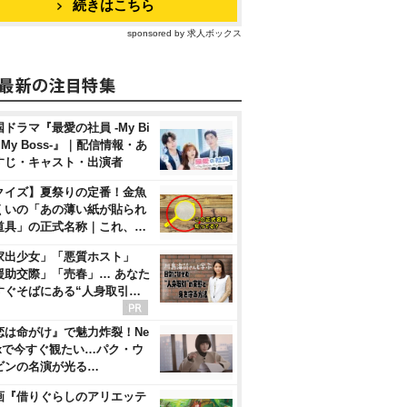
続きはこちら
sponsored by 求人ボックス
ドラマ『最愛の社員 -My Bi
, My Boss-』｜配信情報・あ
すじ・キャスト・出演者
クイズ】夏祭りの定番！金魚
くいの「あの薄い紙が貼られ
道具」の正式名称｜これ、…
家出少女」「悪質ホスト」
援助交際」「売春」… あなた
すぐそばにある“人身取引…
恋は命がけ』で魅力炸裂！Ne
flixで今すぐ観たい…パク・ウ
ビンの名演が光る…
画『借りぐらしのアリエッテ