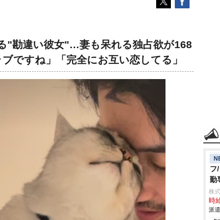
"勘違い彼女"…妻も呆れる独占欲が168
ブラブですね」「完全にお互い恋してる」
N
フ
勤
株
時給
派遣