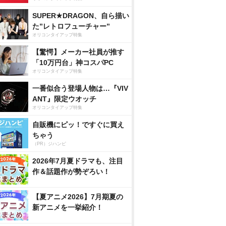
SUPER★DRAGON、自ら描い
た”レトロフューチャー”
オリコンタイアップ特集
【驚愕】メーカー社員が推す
「10万円台」神コスパPC
オリコンタイアップ特集
一番似合う登場人物は…『VIV
ANT』限定ウオッチ
オリコンタイアップ特集
自販機にピッ！ですぐに買え
ちゃう
（PR）ジハンピ
2026年7月夏ドラマも、注目
作＆話題作が勢ぞろい！
【夏アニメ2026】7月期夏の
新アニメを一挙紹介！