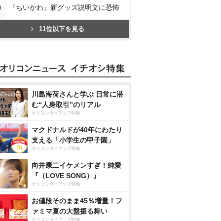
0
『ちいかわ』新グッズ説明文に恐怖
11位以下を見る
川島海荷さんと学ぶ 日常に潜
む“人身取引”のリアル
オリコンタイアップ特集
マクドナルドが40年にわたり
支える「小学生の甲子園」
オリコンタイアップ特集
向井康二イケメンすぎ！純愛
『（LOVE SONG）』
オリコンタイアップ特集
お値段そのまま45％増量！フ
ァミマ夏の大盤振る舞い
オリコンタイアップ特集