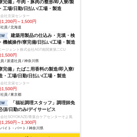
寮完備」牛肉・豚肉の整形/即入寮/製
・工場/日勤/日払い/工場・製造
式会社京栄センター
1,200円～1,500円
社員 / 北海道
建築用製品の仕込み・充填・検
EW
・機械操作/寮完備/日払い/工場・製造
エージェント株式会社AGT南関東第二CU
1,500円
員 / 派遣社員 / 神奈川県
寮完備」たばこ用香料の製造/即入寮/
造・工場/日勤/日払い/工場・製造
式会社京栄センター
1,500円
社員 / 東京都
「福祉調理スタッフ」調理師免
EW
必須/日勤のみ/デイサービス
会社SOYOKAZE/青葉台ケアセンターそよ風
1,250円～1,300円
バイト・パート / 神奈川県