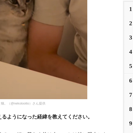
1
2
3
4
5
6
7
@nekotootto）さん提供
8
えるようになった経緯を教えてください。
9