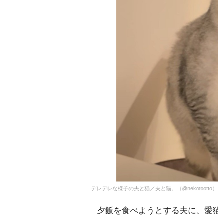
デレデレな様子の夫と猫／夫と猫。（@nekotootto
夕飯を食べようとする夫に、愛猫