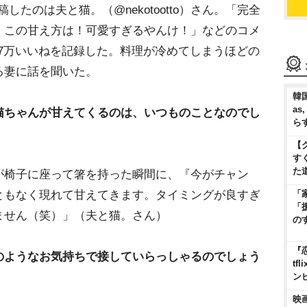
投稿したのは夫と猫。（@nekotootto）さん。「完全
、この甘え方は！可愛すぎるやんけ！」などのコメ
6.7万いいねを記録した。料理が冷めてしまうほどの
る妻に話を聞いた。
韓国
as
猫ちゃんが甘えてくるのは、いつものことなのでし
ら
【
す
た
が椅子に座って箸を持った瞬間に、『今がチャン
ともなく現れて甘えてきます。タイミングが良すぎ
「
「
ません（笑）」（夫と猫。さん）
の
『
のようなお気持ちで接していらっしゃるのでしょう
t
ン
映