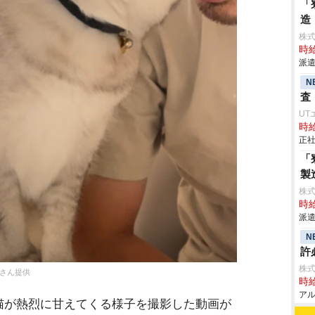
「
造
株
時給
派遣
N
査
UT
時給
正社
「
製
株
時給
派遣
N
許
株式
）さん提供
時給
アル
が熱烈に甘えてくる様子を撮影した動画が