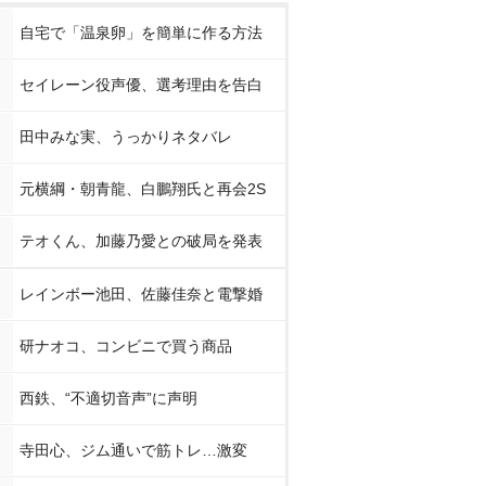
自宅で「温泉卵」を簡単に作る方法
セイレーン役声優、選考理由を告白
田中みな実、うっかりネタバレ
元横綱・朝青龍、白鵬翔氏と再会2S
テオくん、加藤乃愛との破局を発表
レインボー池田、佐藤佳奈と電撃婚
研ナオコ、コンビニで買う商品
西鉄、“不適切音声”に声明
寺田心、ジム通いで筋トレ…激変