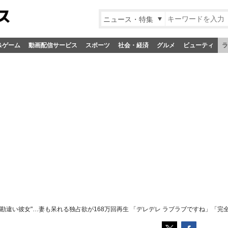
ニュース・特集
&ゲーム
動画配信サービス
スポーツ
社会・経済
グルメ
ビューティ
ラ
勘違い彼女"…妻も呆れる独占欲が168万回再生 「デレデレ ラブラブですね」「完