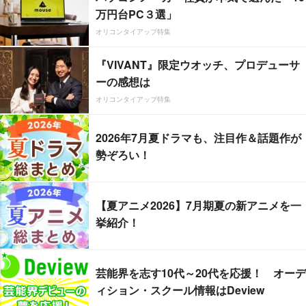
万円台PC３選」
オリコンタイアップ特集
『VIVANT』限定ウオッチ、プロデューサ
ーの感想は
オリコンタイアップ特集
2026年7月夏ドラマも、注目作＆話題作が
勢ぞろい！
【夏アニメ2026】7月期夏の新アニメを一
挙紹介！
芸能界を志す10代～20代を応援！ オーデ
ィション・スクール情報はDeview