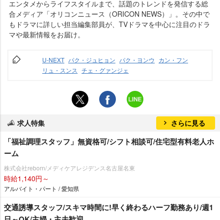
エンタメからライフスタイルまで、話題のトレンドを発信する総
合メディア「オリコンニュース（ORICON NEWS）」。その中で
もドラマに詳しい担当編集部員が、TVドラマを中心に注目のドラ
マや最新情報をお届け。
U-NEXT
パク・ジュヒョン
パク・ヨンウ
カン・フン
リュ・スンス
チェ・グァンジェ
求人特集
さらに見る
「福祉調理スタッフ」無資格可/シフト相談可/住宅型有料老人ホ
ーム
株式会社reborn/メディケアレジデンス名古屋名東
時給1,140円～
アルバイト・パート / 愛知県
交通誘導スタッフ/スキマ時間に!早く終わるハーフ勤務あり/週1
日～OK/主婦・主夫歓迎