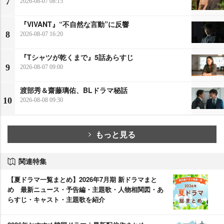
7
2026-08-07 08:15
『VIVANT』“不自然な言動”に反響
8
2026-08-07 16:20
『Tシャツが乾くまで』5話あらすじ
9
2026-08-07 09:00
渡部秀＆齋藤璃佑、BLドラマ秘話
10
2026-08-08 09:30
もっと見る
関連特集
【夏ドラマ一覧まとめ】2026年7月期 新ドラマまと
め 最新ニュース・予告編・主題歌・人物相関図・あ
らすじ・キャスト・主題歌を紹介