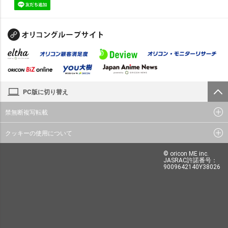
PC版に切り替え
禁無断複写転載
クッキーの使用について
© oricon ME inc.
JASRAC許諾番号：
9009642140Y38026