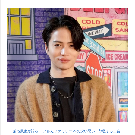
菊池風磨が語る“ニノさんファミリー”への深い思い 尊敬する二宮