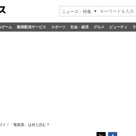
ニュース・特集
&ゲーム
動画配信サービス
スポーツ
社会・経済
グルメ
ビューティ
ラ
ゴイ！「竜髭菜」は何と読む？