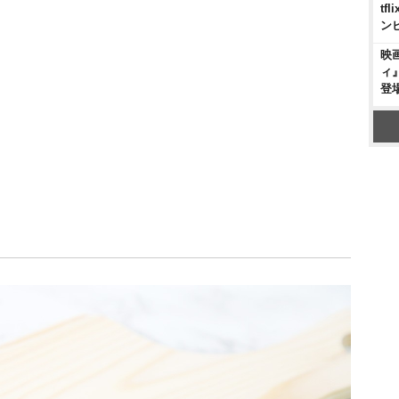
t
ン
映
ィ
登