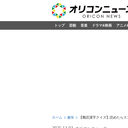
トップ
芸能
音楽
ドラマ&映画
アニメ
ホーム
趣味
【難読漢字クイズ】読めたらス
2025-12-03