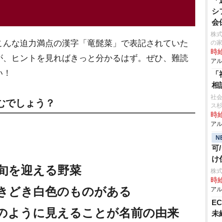
「
シ
会
株式
こんな迫力満点の漢字「竜髭菜」で表記されていた
の
時給
が、ヒントを見ればきっと分かるはず。ぜひ、難読
アル
い！
「
相
社会
むでしょう？
ス
時給
アル
N
可
け
旬を迎える野菜
株式
時給
きどき白色のものがある
アル
E
のように見えることが名前の由来
未