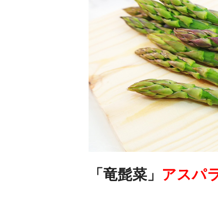
「竜髭菜」
アスパ