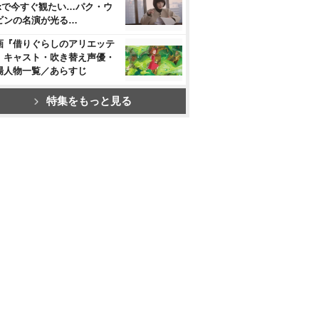
flixで今すぐ観たい…パク・ウ
ビンの名演が光る…
画『借りぐらしのアリエッテ
』キャスト・吹き替え声優・
場人物一覧／あらすじ
特集をもっと見る