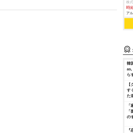
株式
時給
アル
韓国
as
ら
【
す
た
「
「
の
『