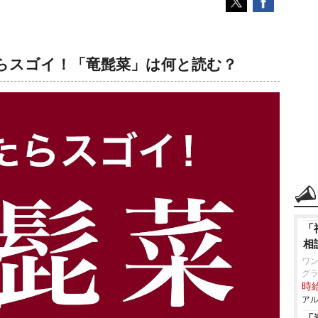
らスゴイ！「竜髭菜」は何と読む？
「
相
ワン
グラ
時給
アル