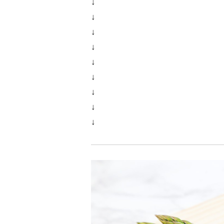
↓
↓
↓
↓
↓
↓
↓
↓
↓