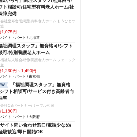
週2から可」調理スタッフ/無資格可/
フト相談可/住宅型有料老人ホーム/社
保障完備
会社皇寿舎/住宅型有料老人ホーム もうひとつ
家族
1,075円
バイト・パート / 北海道
福祉調理スタッフ」無資格可/シフト
談可/特別養護老人ホーム
福祉法人暁会/特別養護老人ホーム フェニック
杉並
1,230円～1,490円
バイト・パート / 東京都
「福祉調理スタッフ」無資格
EW
/シフト相談可/サービス付き高齢者向
住宅
会社CBパートナー/リーブル和泉
1,180円
バイト・パート / 大阪府
Cサイト問い合わせ窓口/電話少なめ/
経験歓迎/即日開始OK