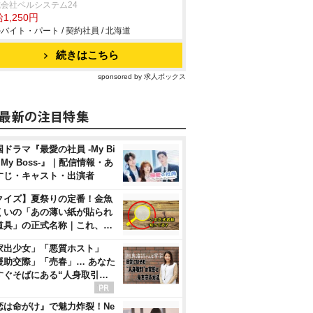
会社ベルシステム24
1,250円
バイト・パート / 契約社員 / 北海道
続きはこちら
sponsored by 求人ボックス
ドラマ『最愛の社員 -My Bi
, My Boss-』｜配信情報・あ
すじ・キャスト・出演者
クイズ】夏祭りの定番！金魚
くいの「あの薄い紙が貼られ
道具」の正式名称｜これ、…
家出少女」「悪質ホスト」
援助交際」「売春」… あなた
すぐそばにある“人身取引…
恋は命がけ』で魅力炸裂！Ne