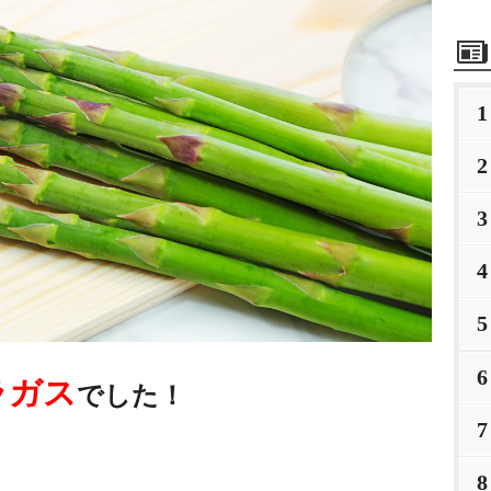
1
2
3
4
5
6
ラガス
でした！
7
8