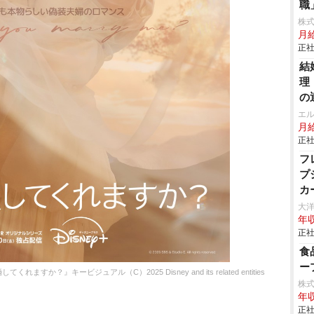
職
株
月
正社
結
理
の
エ
月給
正社
フ
プ
カ
大
年収
正社
食
ー
』キービジュアル（C）2025 Disney and its related entities
株
年収
正社