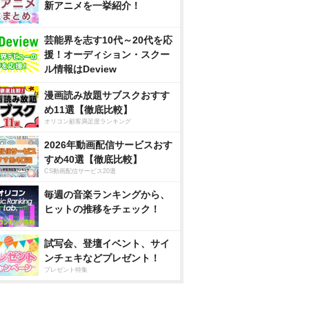
新アニメを一挙紹介！
芸能界を志す10代～20代を応
援！オーディション・スクー
ル情報はDeview
漫画読み放題サブスクおすす
め11選【徹底比較】
オリコン顧客満足度ランキング
2026年動画配信サービスおす
すめ40選【徹底比較】
CS動画配信サービス20選
毎週の音楽ランキングから、
ヒットの推移をチェック！
試写会、登壇イベント、サイ
ンチェキなどプレゼント！
プレゼント特集