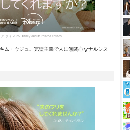
sney and its related entities
司キム・ウジュ。完璧主義で人に無関心なナルシス