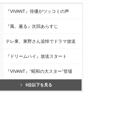
『VIVANT』俳優がツッコミの声
『風、薫る』次回あらすじ
テレ東、東野さん追悼でドラマ放送
『ドリームハイ』放送スタート
『VIVANT』“昭和の大スター”登場
6位以下を見る