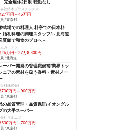
」 完全週休2日制 転勤なし
式会社鈴木プラスチックス
給27万円～45万円
員 / 東京都
婚式場での料理人 料亭での日本料
・婚礼料理の調理スタッフ/～北海道
迎賓館で和食のプロへ～
ルムガーデン
25万円～27万8,800円
員 / 北海道
レーバー開発の管理職候補/業界トッ
シェアの素材を扱う香料・素材メー
ー
洋香料株式会社
700万円～900万円
員 / 東京都
品の品質管理・品質保証/イオングル
プの大手スーパー
式会社マルエツ
500万円～700万円
員 / 東京都