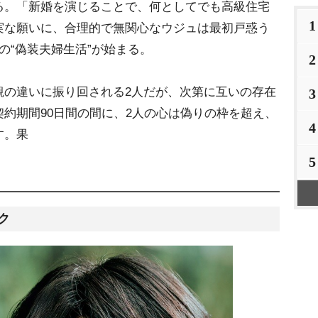
る。「新婚を演じることで、何としてでも高級住宅
1
実な願いに、合理的で無関心なウジュは最初戸惑う
の“偽装夫婦生活”が始まる。
2
の違いに振り回される2人だが、次第に互いの存在
3
約期間90日間の間に、2人の心は偽りの枠を超え、
4
す。果
5
ク