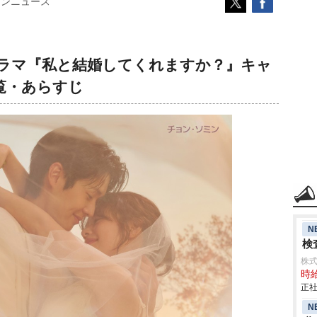
コンニュース
ラマ『私と結婚してくれますか？』キャ
覧・あらすじ
N
検査
株
時給
正社
N