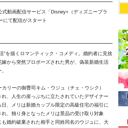
公式動画配信サービス「Disney+（ディズニープラ
ーにて配信がスタート
生活”を描くロマンティック・コメディ。婚約者に見捨
花嫁から突然プロポーズされた男が、偽装新婚生活
ー。
ーカリーの御曹司キム・ウジュ（チェ・ウシク）
され、人生の崖っぷちに立たされていたデザイナー
る日、メリは新婚カップル限定の高級住宅の福引に
され、独り身となったメリは景品の受け取り対象
にも婚約破棄された相手と同姓同名のウジュに、大