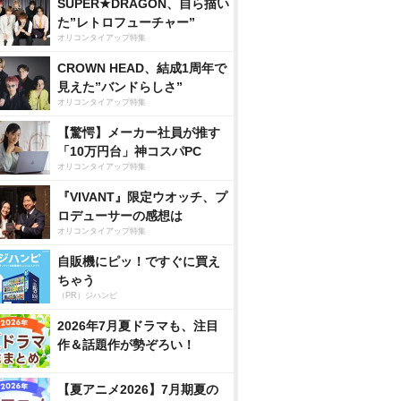
SUPER★DRAGON、自ら描い
た”レトロフューチャー”
オリコンタイアップ特集
CROWN HEAD、結成1周年で
見えた”バンドらしさ”
オリコンタイアップ特集
【驚愕】メーカー社員が推す
「10万円台」神コスパPC
オリコンタイアップ特集
『VIVANT』限定ウオッチ、プ
ロデューサーの感想は
オリコンタイアップ特集
自販機にピッ！ですぐに買え
ちゃう
（PR）ジハンピ
2026年7月夏ドラマも、注目
作＆話題作が勢ぞろい！
【夏アニメ2026】7月期夏の