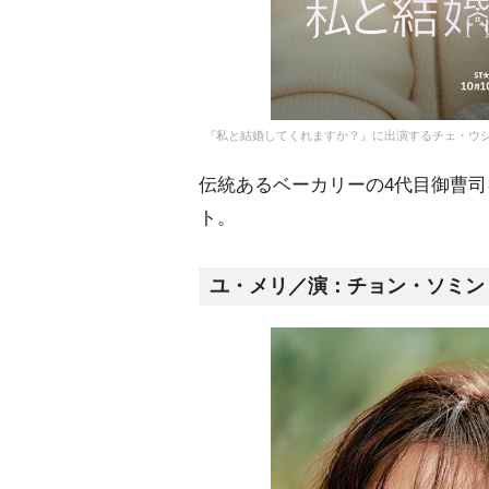
『私と結婚してくれますか？』に出演するチェ・ウシク（C）2025 Di
伝統あるベーカリーの4代目御曹
ト。
ユ・メリ／演：チョン・ソミン