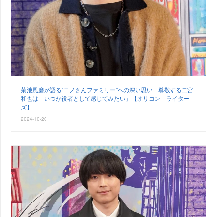
菊池風磨が語る“ニノさんファミリー”への深い思い 尊敬する二宮
和也は「いつか役者として感じてみたい」【オリコン ライター
ズ】
2024-10-20