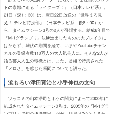
トの素顔に迫る『ライターズ！』（日本テレビ系）。
21日（深1：30）は、翌日22日放送の『世界まる見
え！ テレビ特捜部』（日本テレビ系 後8：00）か
ら、タイムマシーン3号の2人が登場する。結成6年目で
『M-1グランプリ』決勝進出したものの大ブレイクに
は至らず、雌伏の期間を経て、いまやYouTubeチャン
ネルの登録者数110万人の大人気芸人に。そんな2人が
語る芸人人生の転機とは。また、番組で特集された
「メロさ」を感じた瞬間についても語った。
涙もろい津田寛治と小手伸也の文句
ツッコミの山本浩司とボケの関太によって2000年に
結成されたタイムマシーン3号は、2005年の『M-1グラ
ンプリ』で初の決勝進出。だが、結果は7位とふるわ