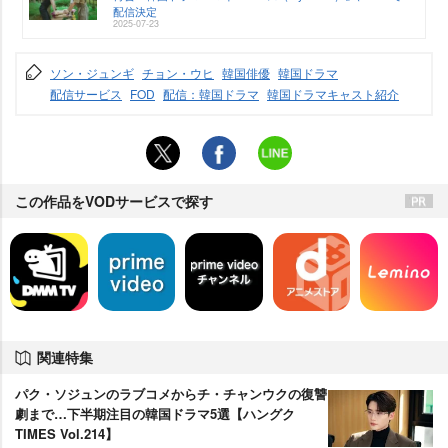
配信決定
2025-07-23
ソン・ジュンギ
チョン・ウヒ
韓国俳優
韓国ドラマ
配信サービス
FOD
配信：韓国ドラマ
韓国ドラマキャスト紹介
この作品をVODサービスで探す
関連特集
パク・ソジュンのラブコメからチ・チャンウクの復讐
劇まで…下半期注目の韓国ドラマ5選【ハングク
TIMES Vol.214】