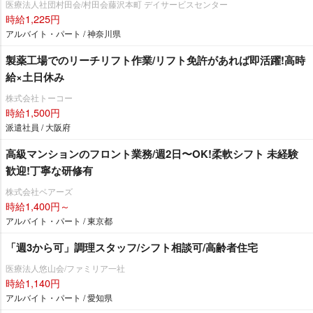
医療法人社団村田会/村田会藤沢本町 デイサービスセンター
時給1,225円
アルバイト・パート / 神奈川県
製薬工場でのリーチリフト作業/リフト免許があれば即活躍!高時
給×土日休み
株式会社トーコー
時給1,500円
派遣社員 / 大阪府
⾼級マンションのフロント業務/週2⽇〜OK!柔軟シフト 未経験
歓迎!丁寧な研修有
株式会社ベアーズ
時給1,400円～
アルバイト・パート / 東京都
「週3から可」調理スタッフ/シフト相談可/高齢者住宅
医療法人悠山会/ファミリア一社
時給1,140円
アルバイト・パート / 愛知県