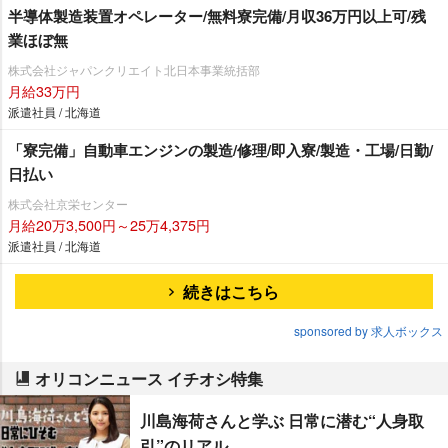
半導体製造装置オペレーター/無料寮完備/月収36万円以上可/残
業ほぼ無
株式会社ジャパンクリエイト北日本事業統括部
月給33万円
派遣社員 / 北海道
「寮完備」自動車エンジンの製造/修理/即入寮/製造・工場/日勤/
日払い
株式会社京栄センター
月給20万3,500円～25万4,375円
派遣社員 / 北海道
続きはこちら
sponsored by 求人ボックス
オリコンニュース イチオシ特集
川島海荷さんと学ぶ 日常に潜む“人身取
引”のリアル