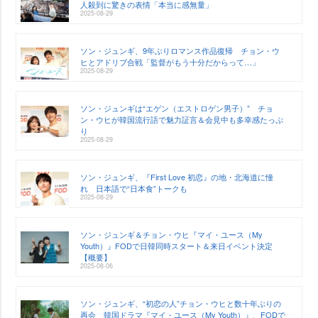
人殺到に驚きの表情「本当に感無量」
2025-08-29
ソン・ジュンギ、9年ぶりロマンス作品復帰 チョン・ウ
ヒとアドリブ合戦「監督がもう十分だからって…」
2025-08-29
ソン・ジュンギは“エゲン（エストロゲン男子）” チョ
ン・ウヒが韓国流行語で魅力証言＆会見中も多幸感たっぷ
り
2025-08-29
ソン・ジュンギ、『First Love 初恋』の地・北海道に憧
れ 日本語で“日本食”トークも
2025-08-29
ソン・ジュンギ＆チョン・ウヒ『マイ・ユース（My
Youth）』FODで日韓同時スタート＆来日イベント決定
【概要】
2025-08-06
ソン・ジュンギ、“初恋の人”チョン・ウヒと数十年ぶりの
再会 韓国ドラマ『マイ・ユース（My Youth）』、FODで