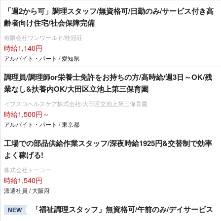
「週2から可」調理スタッフ/無資格可/日勤のみ/サービス付き高
齢者向け住宅/社会保障完備
有限会社ワンワールド/桂冠荘
時給1,140円
アルバイト・パート / 愛知県
調理員/調理師or栄養士免許をお持ちの方/高時給/週3日～OK/残
業なし&扶養内OK/大田区立池上第三保育園
イフスコヘルスケア株式会社/大田区立池上第三保育園
時給1,500円～
アルバイト・パート / 東京都
工場での部品供給作業スタッフ/深夜時給1925円&交替制で効率
よく稼げる!
株式会社トーコー
時給1,540円
派遣社員 / 大阪府
「福祉調理スタッフ」無資格可/午前のみ/デイサービス
NEW