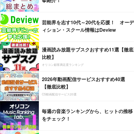
挙紹介！
芸能界を志す10代～20代を応援！ オーデ
ィション・スクール情報はDeview
漫画読み放題サブスクおすすめ11選【徹底
比較】
オリコン顧客満足度ランキング
2026年動画配信サービスおすすめ40選
【徹底比較】
CS動画配信サービス20選
毎週の音楽ランキングから、ヒットの推移
をチェック！