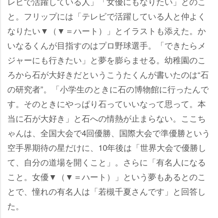
レビで活躍している人」「女優にもなりたい」とのこ
と。フリップには「テレビで活躍している人と仲よく
なりたい▼（▼＝ハート）」とイラストも添えた。か
いなるくんが目指すのはプロ野球選手。「できたらメ
ジャーにも行きたい」と夢を膨らませる。幼稚園のこ
ろから石が大好きだというこうたくんが書いたのは“石
の研究者”。「小学生のときに石の博物館に行ったんで
す。そのときにやっぱり石っていいなって思って。本
当に石が大好き」と石への情熱が止まらない。ここち
ゃんは、全国大会で4回優勝、国際大会で準優勝という
空手界期待の星だけに、10年後は「世界大会で優勝し
て、自分の道場を開くこと」。さらに「有名人になる
こと。女優▼（▼＝ハート）」という夢もあるとのこ
とで、憧れの有名人は「若槻千夏さんです」と回答し
た。