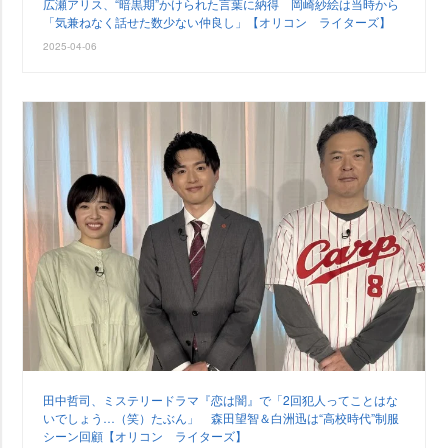
広瀬アリス、“暗黒期”かけられた言葉に納得 岡崎紗絵は当時から
「気兼ねなく話せた数少ない仲良し」【オリコン ライターズ】
2025-04-06
田中哲司、ミステリードラマ『恋は闇』で「2回犯人ってことはな
いでしょう…（笑）たぶん」 森田望智＆白洲迅は“高校時代”制服
シーン回顧【オリコン ライターズ】