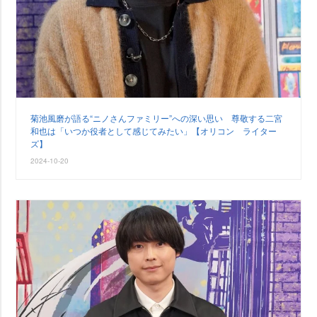
菊池風磨が語る“ニノさんファミリー”への深い思い 尊敬する二宮
和也は「いつか役者として感じてみたい」【オリコン ライター
ズ】
2024-10-20