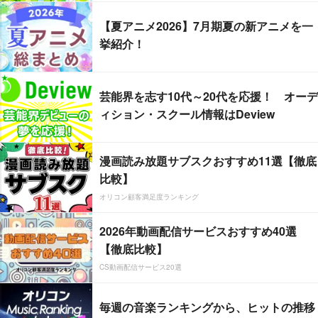
【夏アニメ2026】7月期夏の新アニメを一
挙紹介！
芸能界を志す10代～20代を応援！ オーデ
ィション・スクール情報はDeview
漫画読み放題サブスクおすすめ11選【徹底
比較】
オリコン顧客満足度ランキング
2026年動画配信サービスおすすめ40選
【徹底比較】
CS動画配信サービス20選
毎週の音楽ランキングから、ヒットの推移