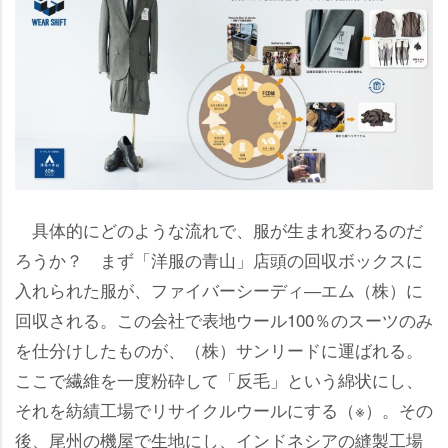
具体的にどのような流れで、服が生まれ変わるのだ
ろうか？ まず「洋服の青山」店頭の回収ボックスに
入れられた服が、ファイバーシーディ―エム（株）に
回収される。この会社で表地ウール100％のスーツのみ
を仕分けしたものが、（株）サンリードに運ばれる。
ここで繊維を一度粉砕して「反毛」という綿状にし、
それを紡績工場でリサイクルウールにする（※）。その
後、尾州の機屋で生地にし、インドネシアの縫製工場