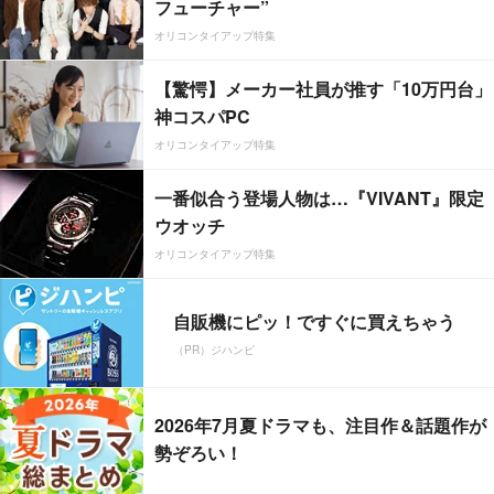
フューチャー”
オリコンタイアップ特集
【驚愕】メーカー社員が推す「10万円台」
神コスパPC
オリコンタイアップ特集
一番似合う登場人物は…『VIVANT』限定
ウオッチ
オリコンタイアップ特集
自販機にピッ！ですぐに買えちゃう
（PR）ジハンピ
2026年7月夏ドラマも、注目作＆話題作が
勢ぞろい！