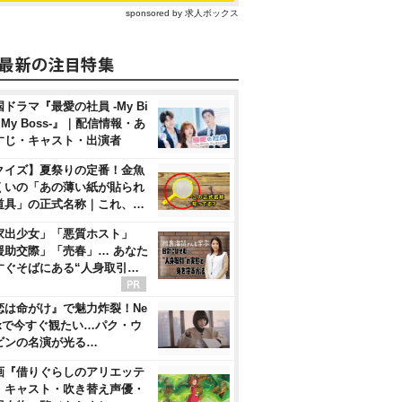
sponsored by 求人ボックス
ドラマ『最愛の社員 -My Bi
, My Boss-』｜配信情報・あ
すじ・キャスト・出演者
クイズ】夏祭りの定番！金魚
くいの「あの薄い紙が貼られ
道具」の正式名称｜これ、…
家出少女」「悪質ホスト」
援助交際」「売春」… あなた
すぐそばにある“人身取引…
恋は命がけ』で魅力炸裂！Ne
flixで今すぐ観たい…パク・ウ
ビンの名演が光る…
画『借りぐらしのアリエッテ
』キャスト・吹き替え声優・