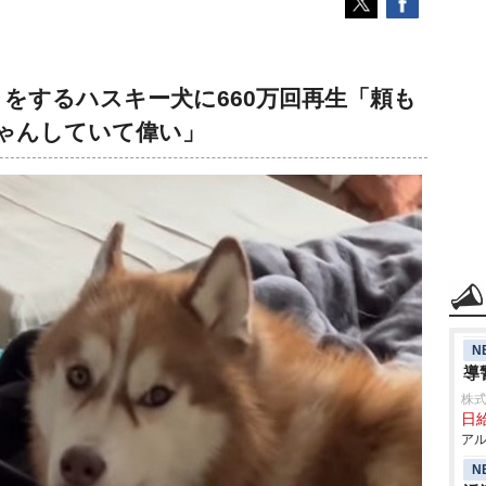
をするハスキー犬に660万回再生「頼も
ゃんしていて偉い」
N
導
株式
日給
アル
N