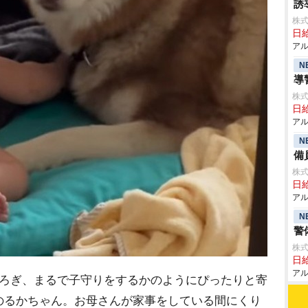
誘
株式
日給
アル
N
導
株式
日給
アル
N
備
株式
日給
アル
N
警
株式
日給
アル
ろぎ、まるで子守りをするかのようにぴったりと寄
のるかちゃん。お母さんが家事をしている間にくり