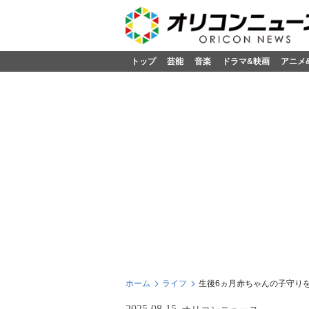
トップ
芸能
音楽
ドラマ&映画
アニメ
ホーム
ライフ
生後6ヵ月赤ちゃんの子守り
2025-08-15