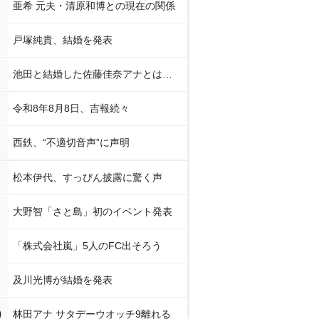
亜希 元夫・清原和博との現在の関係
戸塚純貴、結婚を発表
池田と結婚した佐藤佳奈アナとは…
令和8年8月8日、吉報続々
西鉄、“不適切音声”に声明
松本伊代、すっぴん披露に驚く声
大野智「さと島」初のイベント発表
「株式会社嵐」5人のFC出そろう
及川光博が結婚を発表
0
林田アナ サタデーウオッチ9離れる