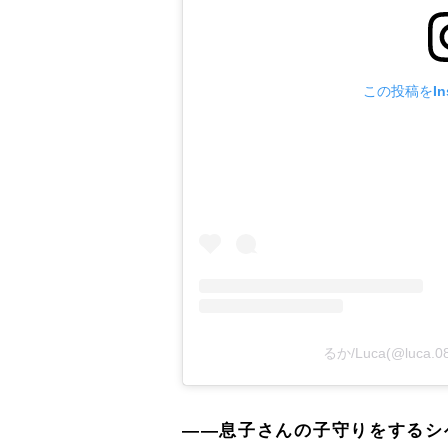
この投稿をIns
るか/Luca(@luc
――息子さんの子守りをするシ