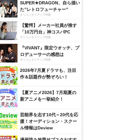
SUPER★DRAGON、自ら描い
た”レトロフューチャー”
オリコンタイアップ特集
【驚愕】メーカー社員が推す
「10万円台」神コスパPC
オリコンタイアップ特集
『VIVANT』限定ウオッチ、プ
ロデューサーの感想は
オリコンタイアップ特集
2026年7月夏ドラマも、注目
作＆話題作が勢ぞろい！
【夏アニメ2026】7月期夏の
新アニメを一挙紹介！
芸能界を志す10代～20代を応
援！オーディション・スクー
ル情報はDeview
漫画読み放題サブスクおすす