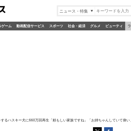
ニュース・特集
&ゲーム
動画配信サービス
スポーツ
社会・経済
グルメ
ビューティ
ラ
をするハスキー犬に660万回再生「頼もしい家族ですね」「お姉ちゃんしていて偉い