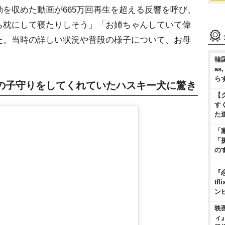
を収めた動画が665万回再生を超える反響を呼び、
ち枕にして寝たりしそう」「お姉ちゃんしていて偉
た。当時の詳しい状況や普段の様子について、お母
韓国
as
ら
の子守りをしてくれていたハスキー犬に驚き
【
す
た
「
「
の
『
t
ン
映
ィ