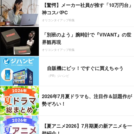
【驚愕】メーカー社員が推す「10万円台」
神コスパPC
オリコンタイアップ特集
「別班のよう」腕時計で『VIVANT』の世
界観再現
オリコンタイアップ特集
自販機にピッ！ですぐに買えちゃう
（PR）ジハンピ
2026年7月夏ドラマも、注目作＆話題作が
勢ぞろい！
【夏アニメ2026】7月期夏の新アニメを一
挙紹介！