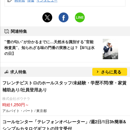
関連特集
”雪の匂い”が分かるまでに…天然水を識別する”官能
検査員”、知られざる味の門番の実務とは？【8/1は水
の日】
求人特集
さらに見る
フレンチビストロのホールスタッフ/未経験・学歴不問/寮・家賃
補助あり/社員登用あり
株式会社ボウチラ
時給1,250円～
アルバイト・パート / 東京都
コールセンター「テレフォンオペレーター」/週2日/1日3h簡単&
シンプルカタログギフトの注文受付