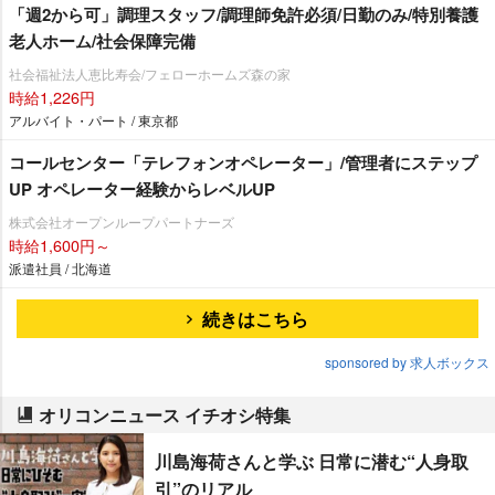
「週2から可」調理スタッフ/調理師免許必須/日勤のみ/特別養護
老人ホーム/社会保障完備
社会福祉法人恵比寿会/フェローホームズ森の家
時給1,226円
アルバイト・パート / 東京都
コールセンター「テレフォンオペレーター」/管理者にステップ
UP オペレーター経験からレベルUP
株式会社オープンループパートナーズ
時給1,600円～
派遣社員 / 北海道
続きはこちら
sponsored by 求人ボックス
オリコンニュース イチオシ特集
川島海荷さんと学ぶ 日常に潜む“人身取
引”のリアル