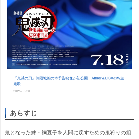
『鬼滅の刃』無限城編の本予告映像が初公開 Aimer＆LiSAのW主
題歌
2025-06-28
あらすじ
鬼となった妹・禰豆子を人間に戻すための鬼狩りの組