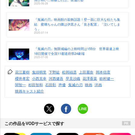
2025-06-28
『鬼滅の刃』映画館の装飾話題！壁一面に巨大な柱たち集
結 蜜璃ちゃんの隣は伊黒さん「良き配置」「泣いてしま
う」
2025-07-14
『鬼滅の刃』無限城編の上映時間は155分 世界最速上映
18日開催で全国11都道府県24劇場
2025-07-06
花江夏樹
鬼頭明里
下野紘
松岡禎丞
上田麗奈
岡本信彦
櫻井孝宏
小西克幸
河西健吾
早見沙織
花澤香菜
鈴村健一
関智一
杉田智和
石田彰
声優
鬼滅の刃
映画
洋画
映画キャスト紹介
この作品をVODサービスで探す