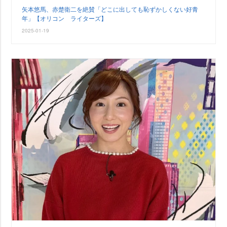
矢本悠馬、赤楚衛二を絶賛「どこに出しても恥ずかしくない好青
年」【オリコン ライターズ】
2025-01-19