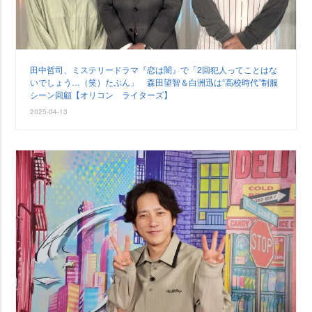
田中哲司、ミステリードラマ『恋は闇』で「2回犯人ってことはな
いでしょう…（笑）たぶん」 森田望智＆白洲迅は“高校時代”制服
シーン回顧【オリコン ライターズ】
2025-04-13