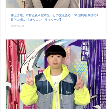
井上芳雄、市村正親＆堂本光一との交流語る “帝国劇場 最後の1
日”への思い【オリコン ライターズ】
2025-02-23