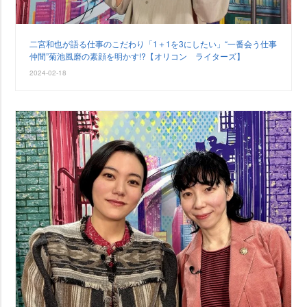
二宮和也が語る仕事のこだわり「1＋1を3にしたい」“一番会う仕事
仲間”菊池風磨の素顔を明かす!?【オリコン ライターズ】
2024-02-18