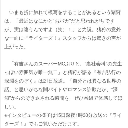
いまも折に触れて模写をすることがあるという猪狩
は、「最近はなにかと“おバカ”だと思われがちです
が、実は違うんですよ（笑）！」と力説。猪狩の意外
な一面に『ライターズ！』スタッフからは驚きの声が
上がった。
「有吉さんのスーパーMCぶりと、“裏社会科”の先生
っぽい雰囲気が唯一無二」と猪狩が語る『有吉弘行の
深淵をのぞく』は21日放送。「自分とは異なる世界の
話」と思いがちな闇バイトやロマンス詐欺だが、”深
淵”からのぞき返される瞬間を、ぜひ番組で体感してほ
しい。
※インタビューの様子は15日深夜1時30分放送の『ライ
ターズ！』でもご覧いただけます。