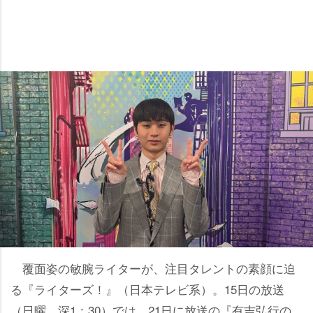
覆面姿の敏腕ライターが、注目タレントの素顔に迫
る『ライターズ！』（日本テレビ系）。15日の放送
（日曜 深1：30）では、21日に放送の『有吉弘行の