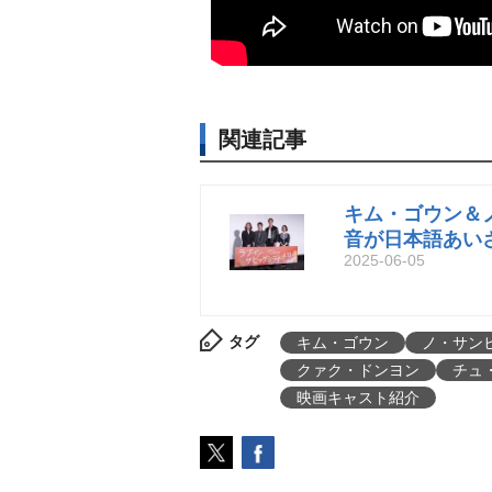
関連記事
キム・ゴウン＆
音が日本語あい
2025-06-05
タグ
キム・ゴウン
ノ・サン
クァク・ドンヨン
チュ
映画キャスト紹介