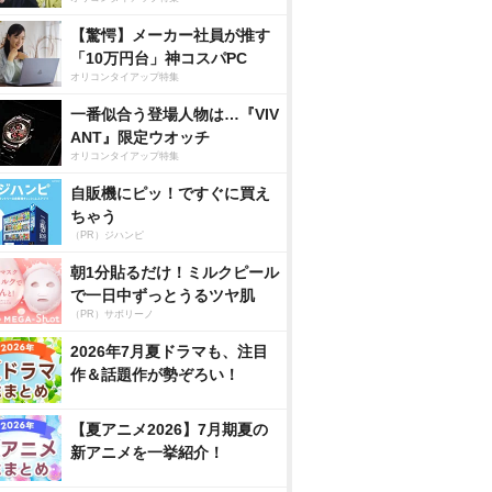
【驚愕】メーカー社員が推す
「10万円台」神コスパPC
オリコンタイアップ特集
一番似合う登場人物は…『VIV
ANT』限定ウオッチ
オリコンタイアップ特集
自販機にピッ！ですぐに買え
ちゃう
（PR）ジハンピ
朝1分貼るだけ！ミルクピール
で一日中ずっとうるツヤ肌
（PR）サボリーノ
2026年7月夏ドラマも、注目
作＆話題作が勢ぞろい！
【夏アニメ2026】7月期夏の
新アニメを一挙紹介！