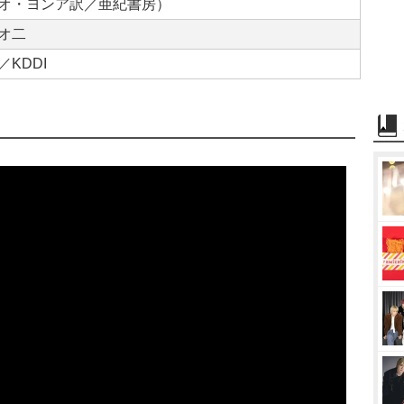
オ・ヨンア訳／亜紀書房）
オ二
／KDDI