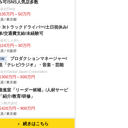
み可/SNS人気店多数
会社Dazy
給35万円～50万円
員 / 東京都
t・3tトラックドライバー/土日祝休み/
単/交通費支給/未経験可
式会社しんめい
給24万円～30万円
員 / 大阪府
プロダクションマネージャー/
EW
送「テレビ/ラジオ」・音楽・芸能
社Global Japan Corporation
300万円～500万円
員 / 東京都
I推進室「リーダー候補」/人材サービ
「紹介/教育/研修」
パン株式会社
420万円～900万円
員 / 東京都
続きはこちら