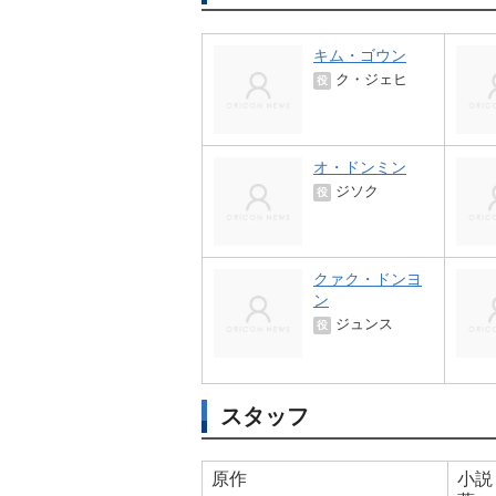
キム・ゴウン
ク・ジェヒ
役
オ・ドンミン
ジソク
役
クァク・ドンヨ
ン
ジュンス
役
スタッフ
原作
小説