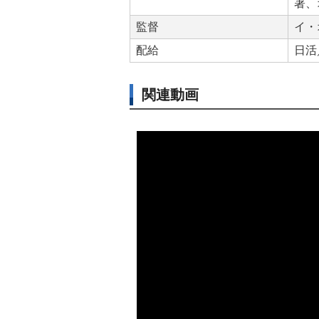
著、
監督
イ・
配給
日活
関連動画