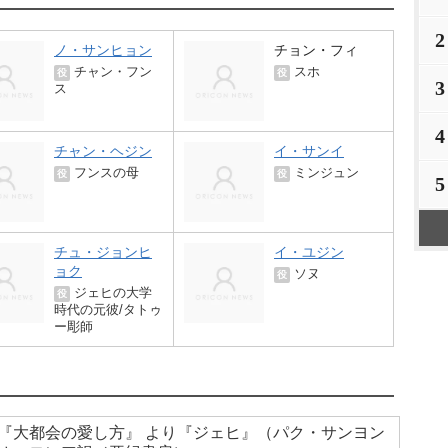
2
ノ・サンヒョン
チョン・フィ
チャン・フン
スホ
役
役
3
ス
4
チャン・ヘジン
イ・サンイ
フンスの母
ミンジュン
役
役
5
チュ・ジョンヒ
イ・ユジン
ョク
ソヌ
役
ジェヒの大学
役
時代の元彼/タトゥ
ー彫師
『大都会の愛し方』 より『ジェヒ』（パク・サンヨン