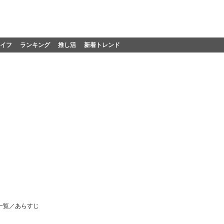
イフ
ランキング
推し活
新着トレンド
一覧／あらすじ