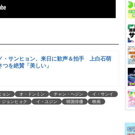
ノ・サンヒョン、来日に歓声＆拍手 上白石萌
さつを絶賛「美しい」
ヒョン
オ・ドンミン
チャン・ヘジン
イ・サンイ
・ジョンヒョク
イ・ユジン
韓国俳優
映画