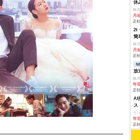
休
株式
月
正社
2
簡
株
月
正社
N
放
株式会
年収
正社
A
ス
ラ
年収
正社