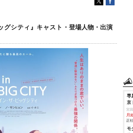
ッグシティ』キャスト・登場人物・出演
専
京
宮
月
正社
モ