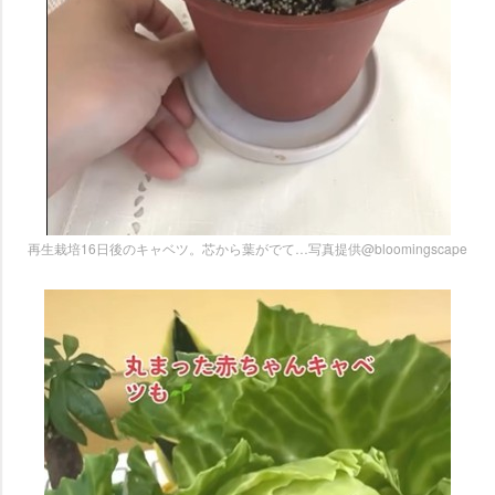
再生栽培16日後のキャベツ。芯から葉がでて…写真提供@bloomingscape