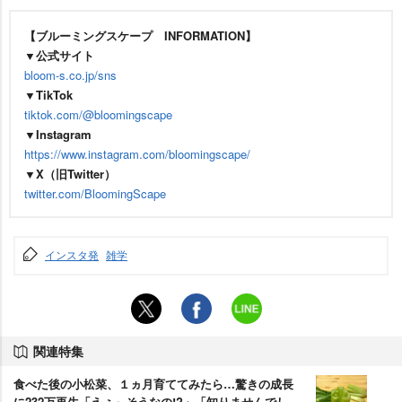
【ブルーミングスケープ INFORMATION】
▼公式サイト
bloom-s.co.jp/sns
▼TikTok
tiktok.com/@bloomingscape
▼Instagram
https://www.instagram.com/bloomingscape/
▼X（旧Twitter）
twitter.com/BloomingScape
インスタ発
雑学
関連特集
食べた後の小松菜、１ヵ月育ててみたら…驚きの成長
に232万再生「えぇ～そうなの!?」「知りませんでし