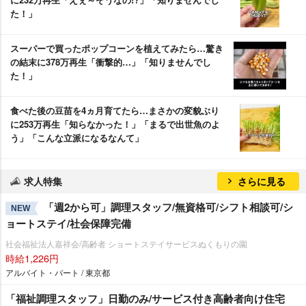
た！」
スーパーで買ったポップコーンを植えてみたら…驚き
の結末に378万再生「衝撃的…」「知りませんでし
た！」
食べた後の豆苗を4ヵ月育てたら…まさかの変貌ぶり
に253万再生「知らなかった！」「まるで出世魚のよ
う」「こんな立派になるなんて」
求人特集
さらに見る
「週2から可」調理スタッフ/無資格可/シフト相談可/シ
NEW
ョートステイ/社会保障完備
社会福祉法人嘉祥会/高齢者 ショートステイサービスぬくもりの園
時給1,226円
アルバイト・パート / 東京都
「福祉調理スタッフ」日勤のみ/サービス付き高齢者向け住宅