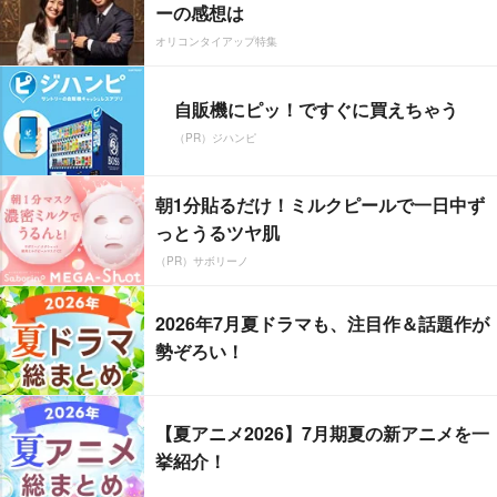
ーの感想は
オリコンタイアップ特集
自販機にピッ！ですぐに買えちゃう
（PR）ジハンピ
朝1分貼るだけ！ミルクピールで一日中ず
っとうるツヤ肌
（PR）サボリーノ
2026年7月夏ドラマも、注目作＆話題作が
勢ぞろい！
【夏アニメ2026】7月期夏の新アニメを一
挙紹介！