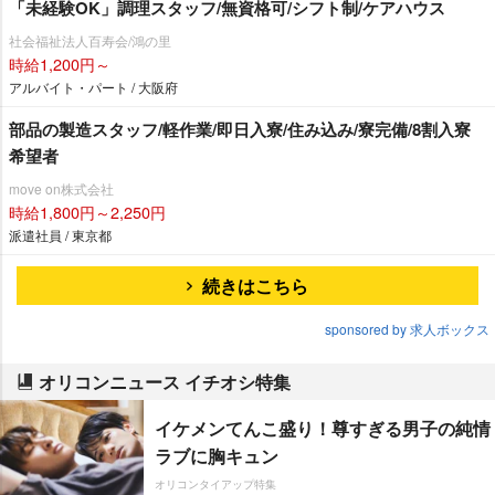
「未経験OK」調理スタッフ/無資格可/シフト制/ケアハウス
社会福祉法人百寿会/鴻の里
時給1,200円～
アルバイト・パート / 大阪府
部品の製造スタッフ/軽作業/即日入寮/住み込み/寮完備/8割入寮
希望者
move on株式会社
時給1,800円～2,250円
派遣社員 / 東京都
続きはこちら
sponsored by 求人ボックス
オリコンニュース イチオシ特集
イケメンてんこ盛り！尊すぎる男子の純情
ラブに胸キュン
オリコンタイアップ特集