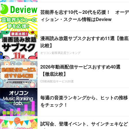
芸能界を志す10代～20代を応援！ オーデ
ィション・スクール情報はDeview
漫画読み放題サブスクおすすめ11選【徹底
比較】
オリコン顧客満足度ランキング
2026年動画配信サービスおすすめ40選
【徹底比較】
CS動画配信サービス20選
毎週の音楽ランキングから、ヒットの推移
をチェック！
試写会、登壇イベント、サインチェキなど