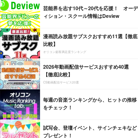
芸能界を志す10代～20代を応援！ オーデ
ィション・スクール情報はDeview
漫画読み放題サブスクおすすめ11選【徹底
比較】
オリコン顧客満足度ランキング
2026年動画配信サービスおすすめ40選
【徹底比較】
CS動画配信サービス20選
毎週の音楽ランキングから、ヒットの推移
をチェック！
試写会、登壇イベント、サインチェキなど
プレゼント！