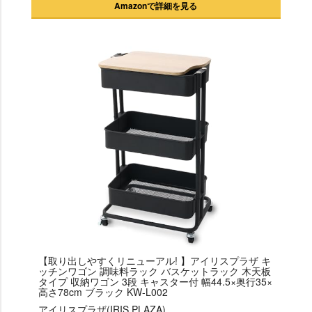
Amazonで詳細を見る
【取り出しやすくリニューアル! 】アイリスプラザ キ
ッチンワゴン 調味料ラック バスケットラック 木天板
タイプ 収納ワゴン 3段 キャスター付 幅44.5×奥行35×
高さ78cm ブラック KW-L002
アイリスプラザ(IRIS PLAZA)