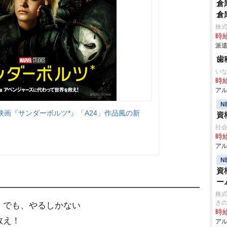
倉
倉
株
時給
派遣
歯
い
時給
アル
N
画『サンダーボルツ*』「A24」作品風の新
資
社会
時給
アル
N
資
ー
株式
き
 でも、やるしかない
時給
救え！
アル