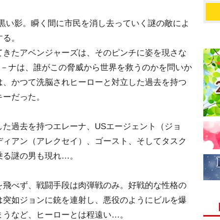
な黒い影。瞬く間に市民を消し去っていく謎の敵によ
する。
てきたアベンジャーズは、そのピンチに姿を現さな
ィ－ナは、誰がこの脅威から世界を救うのかを問いか
は、かつて洗脳されヒーローと対立した過去を持つ
キーだった。
した過去を持つエレーナ、USエージェント（ジョ
ディアン（アレクセイ）、ゴースト、そしてタスク
乗る謎の男も現れ…。
を飛べず、戦闘手段は肉弾戦のみ。好戦的な性格の
は突如ジョンに銃を連射し、悪役のようにビルを爆
まうなど、ヒーローとは程遠い…。