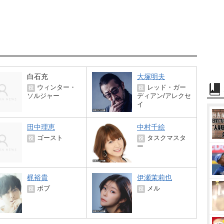
白石充
大塚明夫
ウィンター・
レッド・ガー
役
役
ソルジャー
ディアン/アレクセ
イ
田中理恵
中村千絵
ゴースト
タスクマスタ
役
役
ー
梶裕貴
伊瀬茉莉也
ボブ
メル
役
役