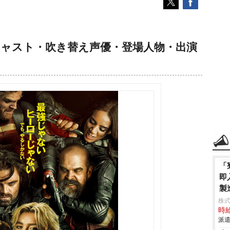
キャスト・吹き替え声優・登場人物・出演
「
即
製
株
時給
派遣