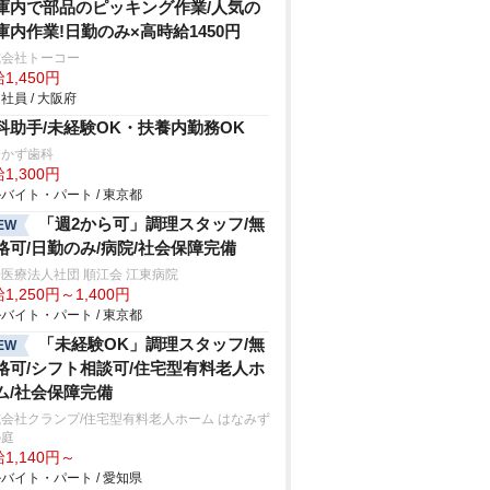
庫内で部品のピッキング作業/人気の
庫内作業!日勤のみ×高時給1450円
式会社トーコー
1,450円
社員 / 大阪府
科助手/未経験OK・扶養内勤務OK
なかず歯科
1,300円
バイト・パート / 東京都
「週2から可」調理スタッフ/無
EW
格可/日勤のみ/病院/社会保障完備
医療法人社団 順江会 江東病院
1,250円～1,400円
バイト・パート / 東京都
「未経験OK」調理スタッフ/無
EW
格可/シフト相談可/住宅型有料老人ホ
ム/社会保障完備
会社クランプ/住宅型有料老人ホーム はなみず
の庭
1,140円～
バイト・パート / 愛知県