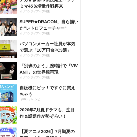
ミマ45％増量作戦再来
オリコンタイアップ特集
SUPER★DRAGON、自ら描い
た”レトロフューチャー”
オリコンタイアップ特集
パソコンメーカー社員が本気
で選ぶ「10万円台PC3選」
オリコンタイアップ特集
「別班のよう」腕時計で『VIV
ANT』の世界観再現
オリコンタイアップ特集
自販機にピッ！ですぐに買え
ちゃう
（PR）ジハンピ
2026年7月夏ドラマも、注目
作＆話題作が勢ぞろい！
【夏アニメ2026】7月期夏の