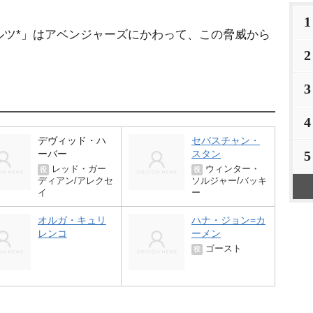
1
ルツ*」はアベンジャーズにかわって、この脅威から
2
3
4
デヴィッド・ハ
セバスチャン・
5
ーバー
スタン
レッド・ガー
ウィンター・
役
役
ディアン/アレクセ
ソルジャー/バッキ
イ
ー
オルガ・キュリ
ハナ・ジョン=カ
レンコ
ーメン
ゴースト
役