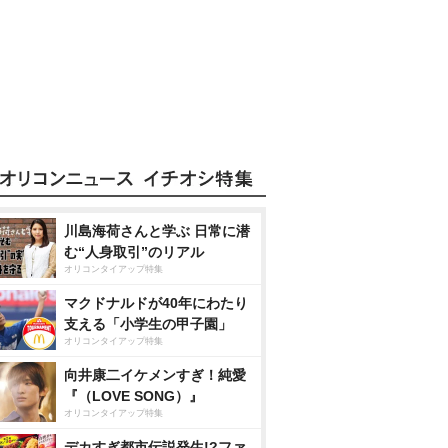
川島海荷さんと学ぶ 日常に潜
む“人身取引”のリアル
オリコンタイアップ特集
マクドナルドが40年にわたり
支える「小学生の甲子園」
オリコンタイアップ特集
向井康二イケメンすぎ！純愛
『（LOVE SONG）』
オリコンタイアップ特集
デカすぎ都市伝説発生!?ファ