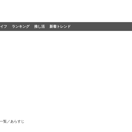
イフ
ランキング
推し活
新着トレンド
者一覧／あらすじ