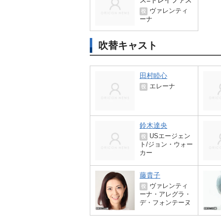
ス=ドレイファス
ヴァレンティ
役
ーナ
吹替キャスト
田村睦心
エレーナ
役
鈴木達央
USエージェン
役
ト/ジョン・ウォー
カー
藤貴子
ヴァレンティ
役
ーナ・アレグラ・
デ・フォンテーヌ