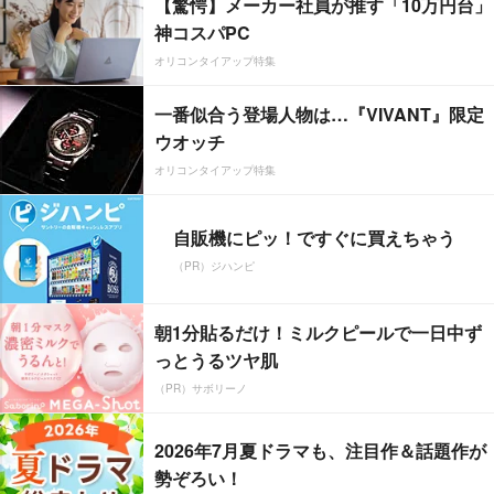
【驚愕】メーカー社員が推す「10万円台」
神コスパPC
オリコンタイアップ特集
一番似合う登場人物は…『VIVANT』限定
ウオッチ
オリコンタイアップ特集
自販機にピッ！ですぐに買えちゃう
（PR）ジハンピ
朝1分貼るだけ！ミルクピールで一日中ず
っとうるツヤ肌
（PR）サボリーノ
2026年7月夏ドラマも、注目作＆話題作が
勢ぞろい！