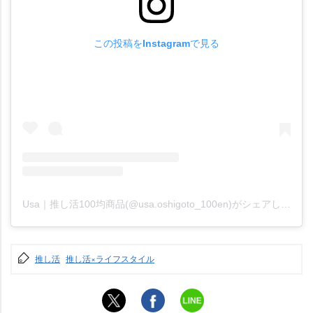
この投稿をInstagramで見る
Usa｜推し活100均商品(@usa.oshigoto_100en)がシェアした投稿
推し活
推し活×ライフスタイル