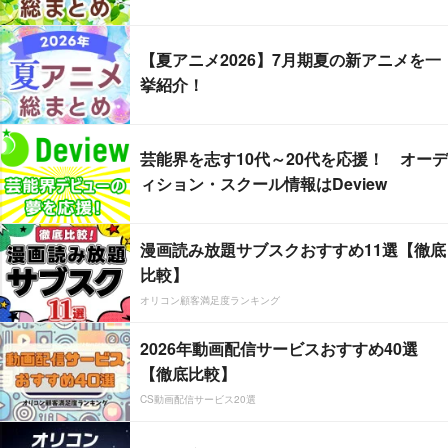
【夏アニメ2026】7月期夏の新アニメを一
挙紹介！
芸能界を志す10代～20代を応援！ オーデ
ィション・スクール情報はDeview
漫画読み放題サブスクおすすめ11選【徹底
比較】
オリコン顧客満足度ランキング
2026年動画配信サービスおすすめ40選
【徹底比較】
CS動画配信サービス20選