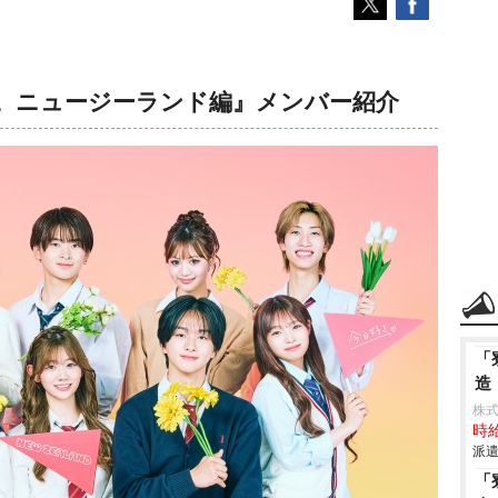
。ニュージーランド編』メンバー紹介
「
造
株
時給
派遣
「