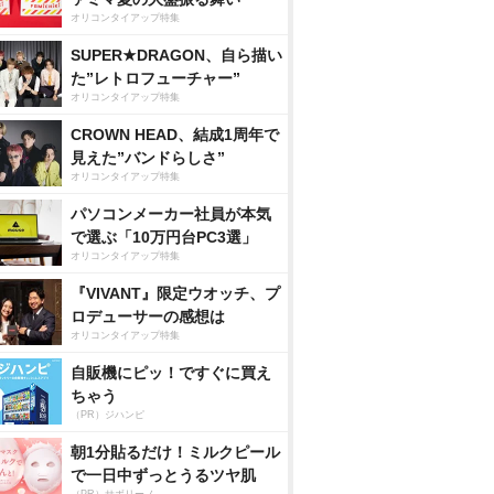
オリコンタイアップ特集
SUPER★DRAGON、自ら描い
た”レトロフューチャー”
オリコンタイアップ特集
CROWN HEAD、結成1周年で
見えた”バンドらしさ”
オリコンタイアップ特集
パソコンメーカー社員が本気
で選ぶ「10万円台PC3選」
オリコンタイアップ特集
『VIVANT』限定ウオッチ、プ
ロデューサーの感想は
オリコンタイアップ特集
自販機にピッ！ですぐに買え
ちゃう
（PR）ジハンピ
朝1分貼るだけ！ミルクピール
で一日中ずっとうるツヤ肌