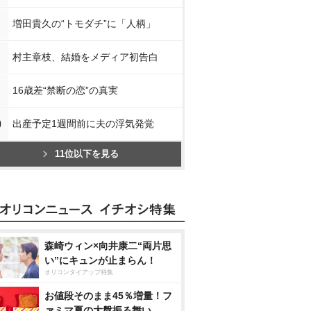
増田貴久の“トモダチ”に「人柄」
村主章枝、結婚をメディア初告白
16歳差“禁断の恋”の真実
0
出産予定1週間前に夫の浮気発覚
11位以下を見る
森崎ウィン×向井康二“両片思
い”にキュンが止まらん！
オリコンタイアップ特集
お値段そのまま45％増量！フ
ァミマ夏の大盤振る舞い