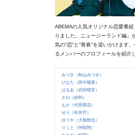
ABEMAの人気オリジナル恋愛番
りました。ニュージーランド編』
気の"恋"と"青春"を追いかけます
るメンバーのプロフィールを紹介
みづき（秋山みづき）
ひなた（田中陽菜）
はるあ（武田晴安）
さわ（紗和）
もか（代田萌花）
せり（松井芹）
ゆうや（大鶴悠也）
りくと（仲陸翔）