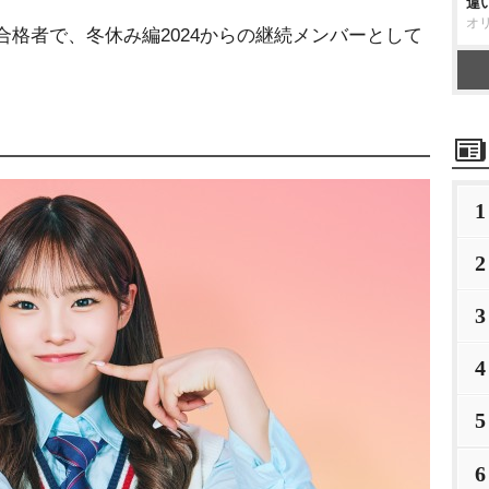
違
オ
合格者で、冬休み編2024からの継続メンバーとして
1
2
3
4
5
6