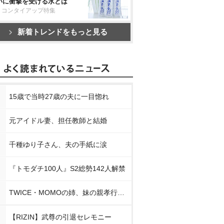
いに衝撃を受ける水とは
リコンタイアップ特集
新着トレンドをもっと見る
15歳で当時27歳の夫に一目惚れ
元アイドル妻、担任教師と結婚
千種ゆり子さん、夫の手紙に涙
『トモダチ100人』S2総勢142人解禁
TWICE・MOMOの姉、妹の親孝行告白
【RIZIN】武尊の引退セレモニー