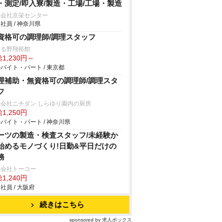
・測定/即入寮/製造・工場/工場・製造
式会社京栄センター
社員 / 神奈川県
資格可の調理師/調理スタッフ
きる野翔裕館
1,230円～
バイト・パート / 東京都
理補助・無資格可の調理師/調理スタ
フ
会社ニチダン しらゆり園内の厨房
1,250円
バイト・パート / 神奈川県
ーツの製造・検査スタッフ/未経験か
始めるモノづくり!日勤&平日だけの
務
式会社トーコー
1,240円
社員 / 大阪府
続きはこちら
sponsored by 求人ボックス