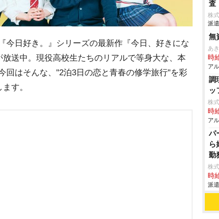
査
株
派遣
無
組『今日好き。』シリーズの最新作『今日、好きにな
あ
が放送中。現役高校生たちのリアルで等身大な、本
時給
アル
。今回はそんな、"2泊3日の恋と青春の修学旅行"を彩
調
します。
ッ
株式
時給
アル
パ
ら
勤
株
時給
派遣