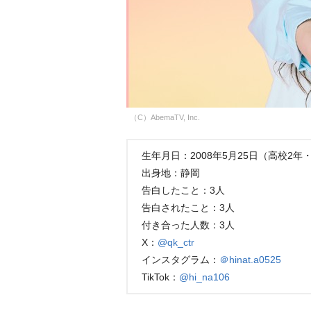
（C）AbemaTV, Inc.
生年月日：2008年5月25日（高校2年・
出身地：静岡
告白したこと：3人
告白されたこと：3人
付き合った人数：3人
X：
@qk_ctr
インスタグラム：
＠hinat.a0525
TikTok：
@hi_na106