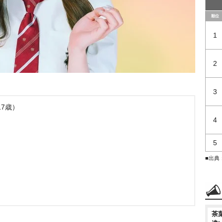
順位
1
2
3
17歳）
4
5
■出典
茶