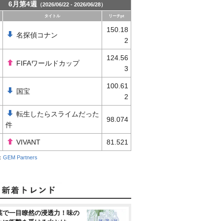
6月第4週
（2026/06/22 - 2026/06/28）
タイトル
リーチpt
150.18
名探偵コナン
2
124.56
FIFAワールドカップ
3
100.61
国宝
2
転生したらスライムだった
98.074
件
VIVANT
81.521
：
GEM Partners
葉で一目瞭然の浸透力！味の