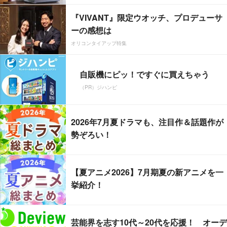
『VIVANT』限定ウオッチ、プロデューサ
ーの感想は
オリコンタイアップ特集
自販機にピッ！ですぐに買えちゃう
（PR）ジハンピ
2026年7月夏ドラマも、注目作＆話題作が
勢ぞろい！
【夏アニメ2026】7月期夏の新アニメを一
挙紹介！
芸能界を志す10代～20代を応援！ オーデ