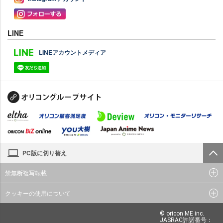
LINE
LINEアカウントメディア
PC版に切り替え
禁無断複写転載
クッキーの使用について
© oricon ME inc.
JASRAC許諾番号：