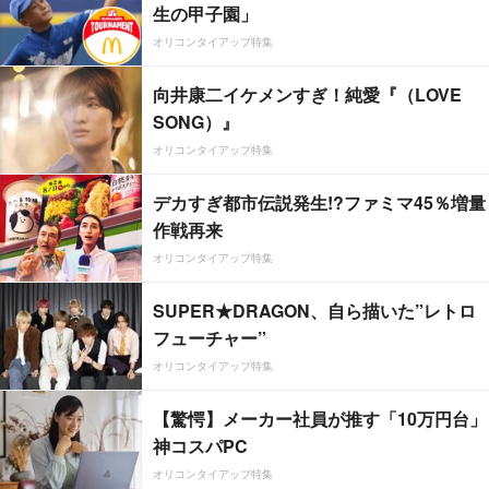
生の甲子園」
オリコンタイアップ特集
向井康二イケメンすぎ！純愛『（LOVE
SONG）』
オリコンタイアップ特集
デカすぎ都市伝説発生!?ファミマ45％増量
作戦再来
オリコンタイアップ特集
SUPER★DRAGON、自ら描いた”レトロ
フューチャー”
オリコンタイアップ特集
【驚愕】メーカー社員が推す「10万円台」
神コスパPC
オリコンタイアップ特集