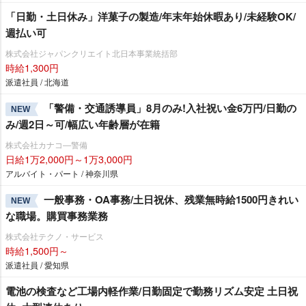
「日勤・土日休み」洋菓子の製造/年末年始休暇あり/未経験OK/
週払い可
株式会社ジャパンクリエイト北日本事業統括部
時給1,300円
派遣社員 / 北海道
「警備・交通誘導員」8月のみ!入社祝い金6万円/日勤の
NEW
み/週2日～可/幅広い年齢層が在籍
株式会社カナコ―警備
日給1万2,000円～1万3,000円
アルバイト・パート / 神奈川県
一般事務・OA事務/土日祝休、残業無時給1500円きれい
NEW
な職場。購買事務業務
株式会社テクノ・サービス
時給1,500円～
派遣社員 / 愛知県
電池の検査など工場内軽作業/日勤固定で勤務リズム安定 土日祝