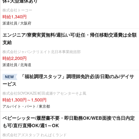
休+大型連休あり
株式会社トーコー
時給1,340円
派遣社員 / 大阪府
エンジニア/寮費実質無料/週払い可/赴任・帰任移動交通費は全額
支給
株式会社ジャパンクリエイト北日本事業統括部
時給2,200円
派遣社員 / 北海道
「福祉調理スタッフ」調理師免許必須/日勤のみ/デイサ
NEW
ービス
株式会社SOYOKAZE/町田成瀬ケアセンターそよ風
時給1,300円～1,500円
アルバイト・パート / 東京都
ベビーシッター/履歴書不要・即日勤務OK/WEB面接で当日内定
も可/直行直帰OK/週1～OK
株式会社アズスタッフ わんぱくランド