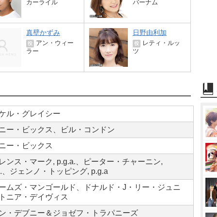
カーライル
バーナム
真壁かずみ
日野由利加
アン・ウィー
レティ・ルッ
役
役
ラー
ツ
ケル・グレイシー
ニー・ビックス、ビル・コンドン
ニー・ビックス
レンス・マーク, p.g.a.、ピーター・チャーニン,
.a.、ジェンノ・トッピング, p.g.a
ームズ・マンゴールド、ドナルド・J・リー・ジュニ
トニア・デイヴィス
ン・デブニー＆ジョゼフ・トラパニーズ