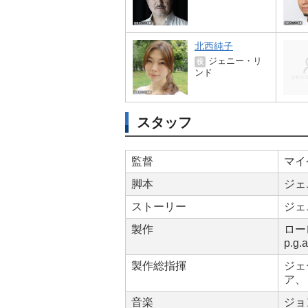
北西純子
ジェニー・リ
役
ンド
スタッフ
監督
マイ
脚本
ジェ
ストーリー
ジェ
製作
ロー
p.g
製作総指揮
ジェ
ア、
音楽
ジョ