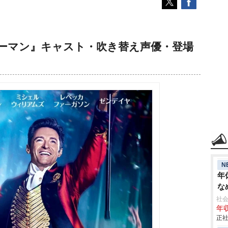
ーマン』キャスト・吹き替え声優・登場
N
年
な
社会
年収
正社