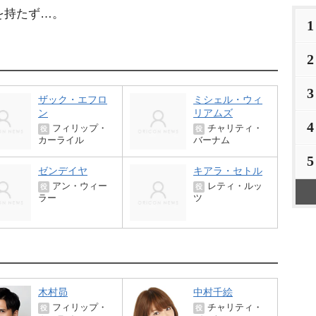
を持たず…。
1
2
3
ザック・エフロ
ミシェル・ウィ
ン
リアムズ
4
フィリップ・
チャリティ・
役
役
カーライル
バーナム
5
ゼンデイヤ
キアラ・セトル
アン・ウィー
レティ・ルッ
役
役
ラー
ツ
木村昴
中村千絵
フィリップ・
チャリティ・
役
役