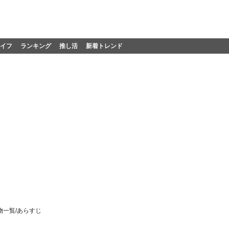
イフ
ランキング
推し活
新着トレンド
一覧/あらすじ