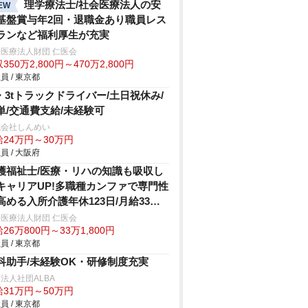
理学療法士/社会医療法人の安
EW
基盤賞与年2回・退職金あり職員レス
ランなど福利厚生が充実
医療法人財団 仁医会
350万2,800円～470万2,800円
員 / 東京都
t・3tトラックドライバー/土日祝休み/
単/交通費支給/未経験可
式会社しんめい
給24万円～30万円
員 / 大阪府
護福祉士/医療・リハの知識も吸収し
キャリアUP!多職種カンファで専門性
高める入所介護年休123日/月給33万
医療法人財団 仁医会
26万800円～33万1,800円
員 / 東京都
科助手/未経験OK・研修制度充実
法人社団ALBA
給31万円～50万円
員 / 東京都