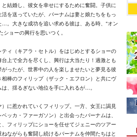
）と結婚し、彼女を幸せにするために奮闘。子供に
生活を送っていたが、バーナムは妻と娘たちをもっ
た…。大きな成功を追い求める彼は、ある時、“オン
たショーの興行を思いつく。
レティ（キアラ・セトル）をはじめとするショーの
舞台上で全力を尽くし、興行は大当たり！過激とも
挙がったが、世界中の人を楽しませたいと夢見る彼
き相棒のフィリップ（ザック・エフロン）と共にヴ
ムは、揺るぎない地位を手に入れるが…。
ヤ）に惹かれていくフィリップ。一方、女王に謁見
レベッカ・ファーガソン）と出会ったバーナムは、
と、フィリップにショーを任せてジェニーのツアー
重ねながらも奮闘し続けるバーナムを仲間たちはと