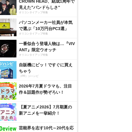
CROWN HEAD、結成1周年で
見えた”バンドらしさ”
オリコンタイアップ特集
パソコンメーカー社員が本気
で選ぶ「10万円台PC3選」
オリコンタイアップ特集
一番似合う登場人物は…『VIV
ANT』限定ウオッチ
オリコンタイアップ特集
自販機にピッ！ですぐに買え
ちゃう
（PR）ジハンピ
2026年7月夏ドラマも、注目
作＆話題作が勢ぞろい！
【夏アニメ2026】7月期夏の
新アニメを一挙紹介！
芸能界を志す10代～20代を応