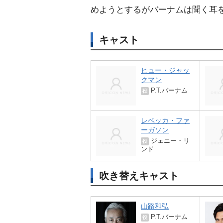
めようとするがバーナムは聞く耳
キャスト
ヒュー・ジャッ
クマン
P.T.バーナム
役
レベッカ・ファ
ーガソン
ジェニー・リ
役
ンド
吹き替えキャスト
山路和弘
P.T.バーナム
役