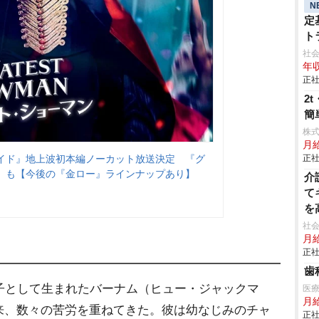
N
定
ト
社会
年収
正社
2
簡
株
月
イド』地上波初本編ノーカット放送決定 『グ
正社
』も【今後の『金ロー』ラインナップあり】
介
て
を
可
社会
月給
正社
歯
子として生まれたバーナム（ヒュー・ジャックマ
医療
月
来、数々の苦労を重ねてきた。彼は幼なじみのチャ
正社