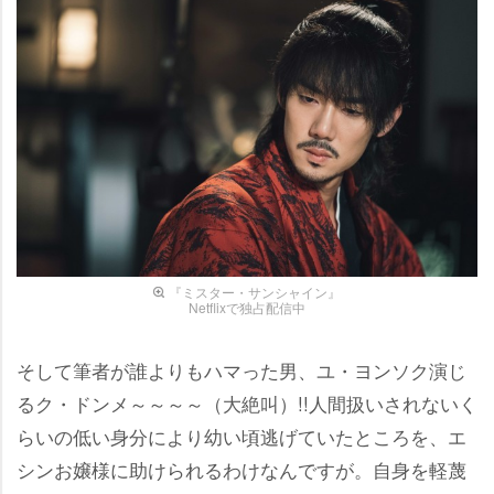
『ミスター・サンシャイン』
Netflixで独占配信中
そして筆者が誰よりもハマった男、ユ・ヨンソク演じ
るク・ドンメ～～～～（大絶叫）!!人間扱いされないく
らいの低い身分により幼い頃逃げていたところを、エ
シンお嬢様に助けられるわけなんですが。自身を軽蔑