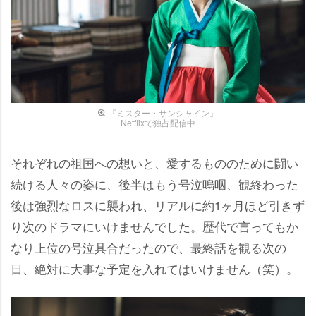
『ミスター・サンシャイン』
Netflixで独占配信中
それぞれの祖国への想いと、愛するもののために闘い
続ける人々の姿に、後半はもう号泣嗚咽、観終わった
後は強烈なロスに襲われ、リアルに約1ヶ月ほど引きず
り次のドラマにいけませんでした。歴代で言ってもか
なり上位の号泣具合だったので、最終話を観る次の
日、絶対に大事な予定を入れてはいけません（笑）。