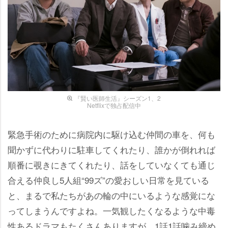
『賢い医師生活』シーズン1、2
Netflixで独占配信中
緊急手術のために病院内に駆け込む仲間の車を、何も
聞かずに代わりに駐車してくれたり、誰かが倒れれば
順番に覗きにきてくれたり、話をしていなくても通じ
合える仲良し5人組“99ズ”の愛おしい日常を見ている
と、まるで私たちがあの輪の中にいるような感覚にな
ってしまうんですよね。一気観したくなるような中毒
性あるドラマもたくさんありますが、1話1話噛み締め