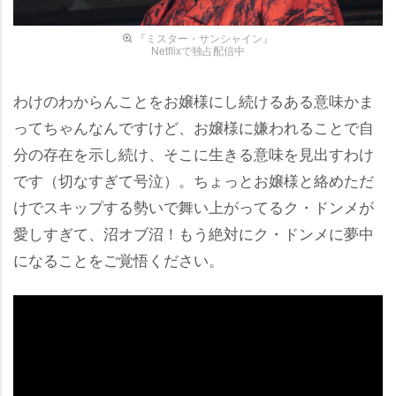
『ミスター・サンシャイン』
Netflixで独占配信中
わけのわからんことをお嬢様にし続けるある意味かま
ってちゃんなんですけど、お嬢様に嫌われることで自
分の存在を示し続け、そこに生きる意味を見出すわけ
です（切なすぎて号泣）。ちょっとお嬢様と絡めただ
けでスキップする勢いで舞い上がってるク・ドンメが
愛しすぎて、沼オブ沼！もう絶対にク・ドンメに夢中
になることをご覚悟ください。