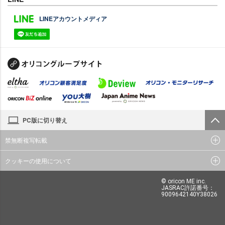
LINEアカウントメディア
PC版に切り替え
禁無断複写転載
クッキーの使用について
© oricon ME inc.
JASRAC許諾番号：
9009642140Y38026