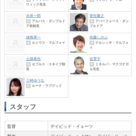
ウィック先生
永井一郎
菅生隆之
アルバス・ダンブルド
アバーフォース・ダン
役
役
ア前校長
ブルドア
諸角憲一
佐藤しのぶ
ルシウス・マルフォイ
ナルシッサ・マルフォ
役
役
イ
土師孝也
谷育子
セブルス・スネイプ校
ミネルバ・マクゴナガ
役
役
長
ル先生
三村ゆうな
ルーナ・ラブグッド
役
スタッフ
監督
デイビッド・イェーツ
製作
デイビッド・ヘイマン、デイビッド・バ