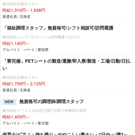
株式会社京栄センター
時給1,310円～1,638円
派遣社員 / 北海道
「福祉調理スタッフ」無資格可/シフト相談可/訪問看護
株式会社シェアパルタージュ/訪問看護 なかひら
時給1,140円～
アルバイト・パート / 愛知県
「寮完備」PETシートの製造/運搬/即入寮/製造・工場/日勤/日払
い
株式会社京栄センター
時給1,700円～2,125円
派遣社員 / 北海道
無資格可の調理師/調理スタッフ
NEW
株式会社メフォス 品川区立第三日野小学校内の厨房
時給1,400円～
アルバイト・パート / 東京都
保育士/ピアノ・持ち帰り・ややこしい事ナシ・1日4h～/週3～