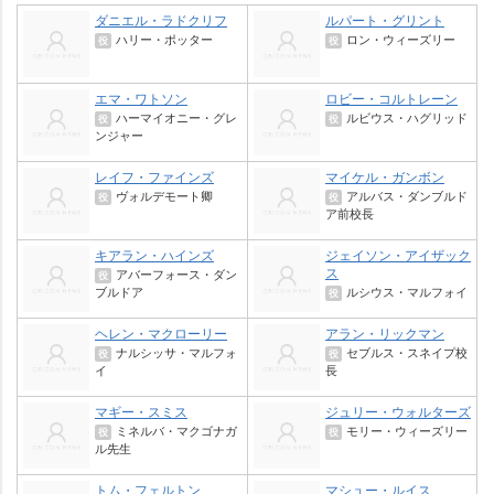
ダニエル・ラドクリフ
ルパート・グリント
ハリー・ポッター
ロン・ウィーズリー
役
役
エマ・ワトソン
ロビー・コルトレーン
ハーマイオニー・グレ
ルビウス・ハグリッド
役
役
ンジャー
レイフ・ファインズ
マイケル・ガンボン
ヴォルデモート卿
アルバス・ダンブルド
役
役
ア前校長
キアラン・ハインズ
ジェイソン・アイザック
ス
アバーフォース・ダン
役
ブルドア
ルシウス・マルフォイ
役
ヘレン・マクローリー
アラン・リックマン
ナルシッサ・マルフォ
セブルス・スネイプ校
役
役
イ
長
マギー・スミス
ジュリー・ウォルターズ
ミネルバ・マクゴナガ
モリー・ウィーズリー
役
役
ル先生
トム・フェルトン
マシュー・ルイス