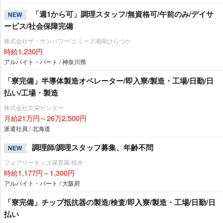
「週1から可」調理スタッフ/無資格可/午前のみ/デイサ
NEW
ービス/社会保障完備
株式会社ザ・サンパワー/エミーズ湘南ひらつか
時給1,230円
アルバイト・パート / 神奈川県
「寮完備」半導体製造オペレーター/即入寮/製造・工場/日勤/日
払い/工場・製造
株式会社京栄センター
月給21万円～26万2,500円
派遣社員 / 北海道
調理師/調理スタッフ募集、年齢不問
NEW
フェアリーキッズ保育園 桜井
時給1,177円～1,300円
アルバイト・パート / 大阪府
「寮完備」チップ抵抗器の製造/検査/即入寮/製造・工場/日勤/日
払い