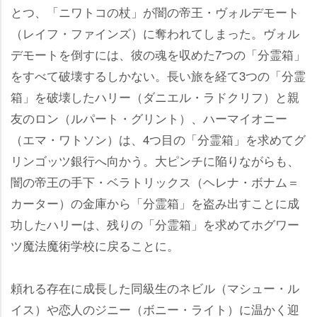
とつ、「ニワトコの杖」が闇の帝王・ヴォルデモート
（レイフ・ファインズ）に奪われてしまった。ヴォル
デモートを倒すには、彼の魂を収めた7つの「分霊箱」
をすべて破壊するしかない。長い旅を経て3つの「分霊
箱」を破壊したハリー（ダニエル・ラドクリフ）と親
友のロン（ルパート・グリント）、ハーマイオニー
（エマ・ワトソン）は、4つ目の「分霊箱」を求めてグ
リンゴッツ銀行へ向かう。大ピンチに陥りながらも、
闇の帝王の手下・ベラトリックス（ヘレナ・ボナム＝
カーター）の金庫から「分霊箱」を盗み出すことに成
功したハリーは、残りの「分霊箱」を求めてホグワー
ツ魔法魔術学校に戻ることに。
頼れる存在に成長した同級生のネビル（マシュー・ル
イス）や恋人のジニー（ボニー・ライト）に温かく迎