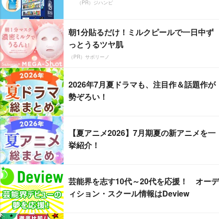
（PR）ジハンピ
朝1分貼るだけ！ミルクピールで一日中ず
っとうるツヤ肌
（PR）サボリーノ
2026年7月夏ドラマも、注目作＆話題作が
勢ぞろい！
【夏アニメ2026】7月期夏の新アニメを一
挙紹介！
芸能界を志す10代～20代を応援！ オーデ
ィション・スクール情報はDeview