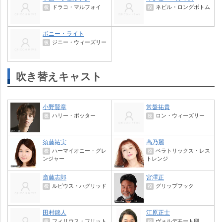
ドラコ・マルフォイ
ネビル・ロングボトム
役
役
ボニー・ライト
ジニー・ウィーズリー
役
吹き替えキャスト
小野賢章
常盤祐貴
ハリー・ポッター
ロン・ウィーズリー
役
役
須藤祐実
高乃麗
ハーマイオニー・グレ
ベラトリックス・レス
役
役
ンジャー
トレンジ
斎藤志郎
宮澤正
ルビウス・ハグリッド
グリップフック
役
役
田村錦人
江原正士
フィリウス・フリット
ヴォルデモート卿
役
役