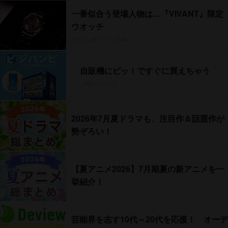
一番似合う登場人物は…『VIVANT』限定
ウオッチ
オリコンタイアップ特集
自販機にピッ！ですぐに買えちゃう
（PR）ジハンピ
2026年7月夏ドラマも、注目作＆話題作が
勢ぞろい！
【夏アニメ2026】7月期夏の新アニメを一
挙紹介！
芸能界を志す10代～20代を応援！ オーデ