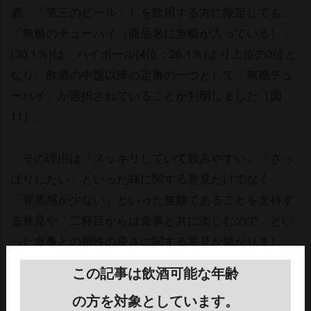
酒」「第三のビール」）を飲用する方に限定しても、
「無糖のチューハイ（商品名に無糖が入っている）」
(30.1％)は、ハイボール(4位：26.1％)より上位の3位と
なり、飲酒の中盤以降の定番の一つとして「無糖チュ
ーハイ」が選択されていることが判明しました［図
11］。
その理由は「スッキリしていて飲みやすい」「さっ
ぱりしたい」といった味に関する意見だけでなく、
「罪悪感が少ない」といった無糖であることを支持す
る意見や「二杯目からは食事と共に楽しむので」とい
った食事との相性の良さに関する意見が挙がりまし
た。
この記事は飲酒可能な年齢
の方を対象としています。