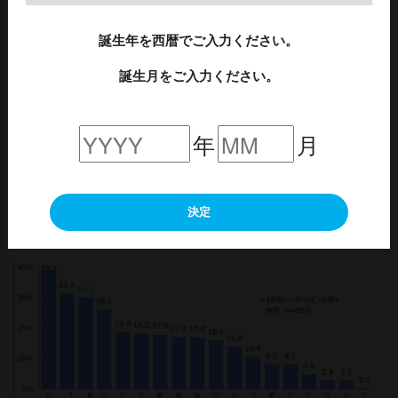
誕生年を西暦でご入力ください。
誕生月をご入力ください。
年
月
決定
[図10]2杯目以降に飲まれるお酒【全体】 ※全体の値を基準に降順並
べ替え