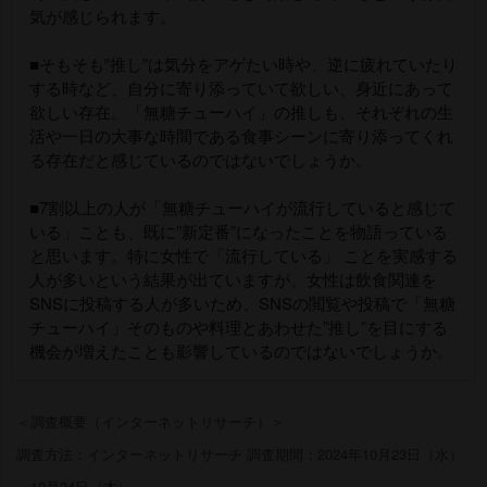
気が感じられます。
■そもそも”推し”は気分をアゲたい時や、逆に疲れていたり
する時など、自分に寄り添っていて欲しい、身近にあって
欲しい存在。「無糖チューハイ」の推しも、それぞれの生
活や一日の大事な時間である食事シーンに寄り添ってくれ
る存在だと感じているのではないでしょうか。
■7割以上の人が「無糖チューハイが流行していると感じて
いる」ことも、既に”新定番”になったことを物語っている
と思います。特に女性で「流行している」 ことを実感する
人が多いという結果が出ていますが、女性は飲食関連を
SNSに投稿する人が多いため、SNSの閲覧や投稿で「無糖
チューハイ」そのものや料理とあわせた”推し”を目にする
機会が増えたことも影響しているのではないでしょうか。
＜調査概要（インターネットリサーチ）＞
調査方法：インターネットリサーチ 調査期間：2024年10月23日（水）
～10月24日（木）