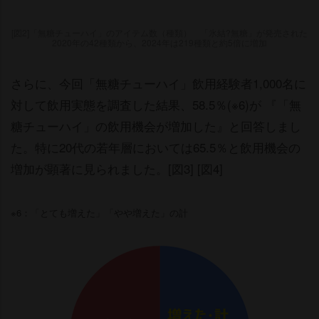
[図2]「無糖チューハイ」のアイテム数（種類） 「氷結?無糖」が発売された
2020年の42種類から、2024年は219種類と約5倍に増加
さらに、今回「無糖チューハイ」飲用経験者1,000名に
対して飲用実態を調査した結果、58.5％(※6)が 『「無
糖チューハイ」の飲用機会が増加した』と回答しまし
た。特に20代の若年層においては65.5％と飲用機会の
増加が顕著に見られました。[図3] [図4]
※6：「とても増えた」「やや増えた」の計