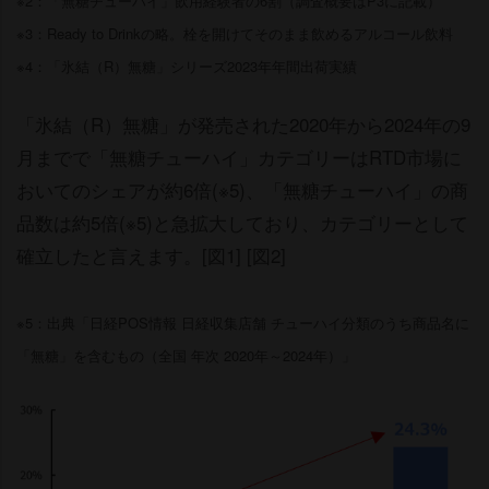
※2：「無糖チューハイ」飲用経験者の6割（調査概要はP3に記載）
※3：Ready to Drinkの略。栓を開けてそのまま飲めるアルコール飲料
※4：「氷結（R）無糖」シリーズ2023年年間出荷実績
「氷結（R）無糖」が発売された2020年から2024年の9
月までで「無糖チューハイ」カテゴリーはRTD市場に
おいてのシェアが約6倍(※5)、「無糖チューハイ」の商
品数は約5倍(※5)と急拡大しており、カテゴリーとして
確立したと言えます。[図1] [図2]
※5：出典「日経POS情報 日経収集店舗 チューハイ分類のうち商品名に
「無糖」を含むもの（全国 年次 2020年～2024年）」