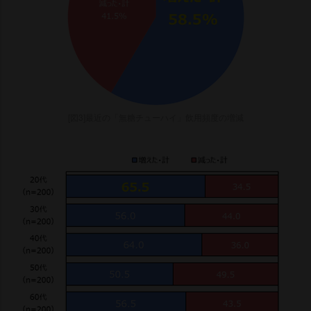
[図3]最近の「無糖チューハイ」飲用頻度の増減