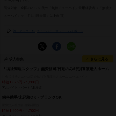
調査対象：全国の20～60代の「無糖チューハイ」飲用経験者（「無糖チ
ューハイ」を「月に1日未満」以上飲用）
酒・アルコール
チューハイ・サワー・ハイボール
求人特集
さらに見る
「福祉調理スタッフ」無資格可/日勤のみ/特別養護老人ホーム
社会福祉法人ニセコ福祉会/特別養護老人ホーム ニセコハイツ
時給1,075円～1,200円
アルバイト・パート / 北海道
歯科助手/未経験OK・ブランクOK
医療法人社団百瀬歯科医院
時給1,400円～1,700円
アルバイト・パート / 東京都