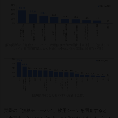
[図5]最近の「無糖チューハイ」飲用頻度増加の理由【全体】〈「無糖チュー
ハイ」飲用頻度増加者を対象〉※全体の値を基準に降順並び替え
[図6]食事に合わせやすいお酒【全体】
実際の「無糖チューハイ」飲用シーンを調査すると
「食事中」(56.4％)が突出した1位になりましたが、2