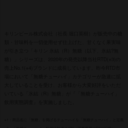
キリンビール株式会社（社長 堀口英樹）が販売中の糖
類・甘味料を一切使用せず仕上げた、甘くなく果実味
が引き立つ「キリン 氷結（R）無糖（以下、氷結?無
糖）」シリーズは、2020年の発売以降当社RTD(※3)の
売上No.1(※4)ブランドに成長しています。昨今RTD市
場において「無糖チューハイ」カテゴリーが急速に拡
大していることを受け、お客様から大変好評をいただ
いている「氷結（R）無糖」が『「無糖チューハイ」
飲用実態調査』を実施しました。
※1：商品名に「無糖」を掲げるチューハイを「無糖チューハイ」と定義