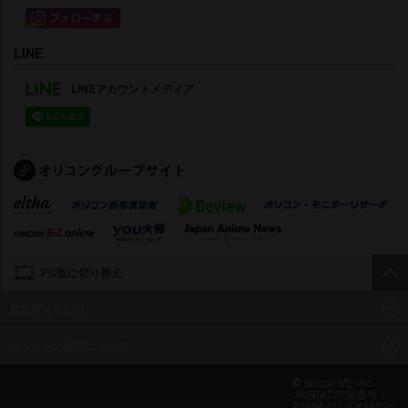
LINE
LINEアカウントメディア
PC版に切り替え
禁無断複写転載
クッキーの使用について
© oricon ME inc.
JASRAC許諾番号：
9009642140Y38026