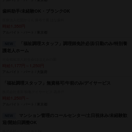
歯科助手/未経験OK・ブランクOK
医療法人社団かりん 麻布十番 はな歯科
時給1,350円
アルバイト・パート / 東京都
「福祉調理スタッフ」調理師免許必須/日勤のみ/特別養
NEW
護老人ホーム
社会福祉法人起生会/ほほえみの園
時給1,177円～1,250円
アルバイト・パート / 大阪府
「福祉調理スタッフ」無資格可/午前のみ/デイサービス
株式会社達富/鶴亀デイサービス 高井戸
時給1,250円～
アルバイト・パート / 東京都
マンション管理のコールセンター/土日祝休み/未経験歓
NEW
迎/開始日調整OK
株式会社ベルシステム24