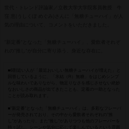
世代・トレンド評論家／立教大学大学院客員教授 牛
窪 恵(うしくぼ めぐみ)さんに「無糖チューハイ」が人
気の理由について、コメントをいただきました。
”新定番”となった「無糖チューハイ」、愛飲者それぞ
れの”推し”が自分に寄り添う、身近な存在に。
■6割近い人が「最近おいしい無糖チューハイが増えた」と
回答しているように、「氷結（R）無糖」をはじめシンプ
ルな味わいでありながら、物足りなさを感じさせない絶妙
なおいしさの商品が出てきたことも、定着の一助となった
ことが読み取れます。
■”新定番”となった「無糖チューハイ」は、多彩なフレーバ
ーが発売されており、その中から愛飲者それぞれの”推
し”があったり、また“推し”がありつつも他のフレーバーを
時々試し、シーンや気分に応じて楽しんでいるという雰囲