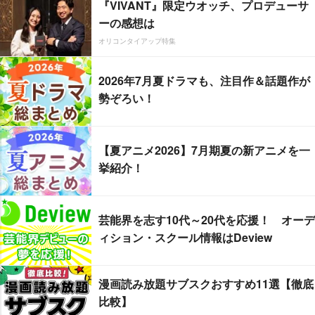
『VIVANT』限定ウオッチ、プロデューサ
ーの感想は
オリコンタイアップ特集
2026年7月夏ドラマも、注目作＆話題作が
勢ぞろい！
【夏アニメ2026】7月期夏の新アニメを一
挙紹介！
芸能界を志す10代～20代を応援！ オーデ
ィション・スクール情報はDeview
漫画読み放題サブスクおすすめ11選【徹底
比較】