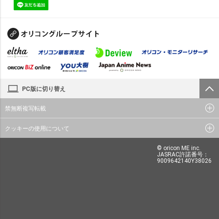
PC版に切り替え
禁無断複写転載
クッキーの使用について
© oricon ME inc.
JASRAC許諾番号：
9009642140Y38026