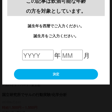
大手タイヤメーカーでの原料検査/化学分析
この記事は飲酒可能な年齢
WDB株式会社
の方を対象としています。
時給1,700円～1,800円
派遣社員 / 愛知県
誕生年を西暦でご入力ください。
「寮完備」自動車部品の梱包とピッキング/即入寮/製造・工場/日
勤/日払い/工場・製造
誕生月をご入力ください。
株式会社京栄センター
時給1,500円
派遣社員 / 東京都
年
月
日勤・潮見駅周辺の交通誘導警備員/入社祝い金あり/週1
NEW
日～OK
決定
株式会社MSK
日給1万4,500円～
アルバイト・パート / 東京都
国立研究所でサルの行動実験/化学分析
WDB株式会社
時給1,500円～1,550円