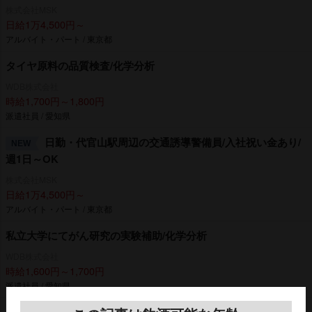
株式会社MSK
日給1万4,500円～
アルバイト・パート / 東京都
タイヤ原料の品質検査/化学分析
WDB株式会社
時給1,700円～1,800円
派遣社員 / 愛知県
日勤・代官山駅周辺の交通誘導警備員/入社祝い金あり/
NEW
週1日～OK
株式会社MSK
日給1万4,500円～
アルバイト・パート / 東京都
私立大学にてがん研究の実験補助/化学分析
WDB株式会社
時給1,600円～1,700円
派遣社員 / 愛知県