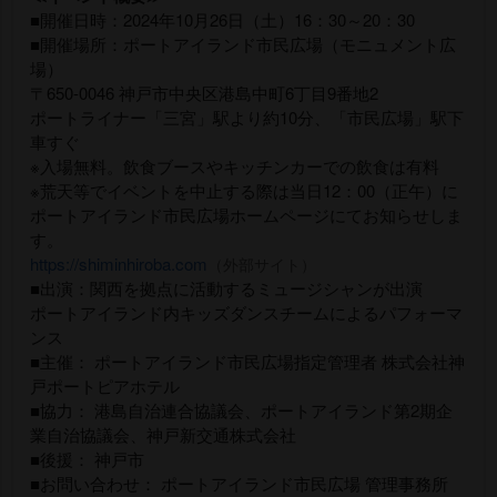
■開催日時：2024年10月26日（土）16：30～20：30
■開催場所：ポートアイランド市民広場（モニュメント広
場）
〒650-0046 神戸市中央区港島中町6丁目9番地2
ポートライナー「三宮」駅より約10分、「市民広場」駅下
車すぐ
※入場無料。飲食ブースやキッチンカーでの飲食は有料
※荒天等でイベントを中止する際は当日12：00（正午）に
ポートアイランド市民広場ホームページにてお知らせしま
す。
https://shiminhiroba.com
（外部サイト）
■出演：関西を拠点に活動するミュージシャンが出演
ポートアイランド内キッズダンスチームによるパフォーマ
ンス
■主催： ポートアイランド市民広場指定管理者 株式会社神
戸ポートピアホテル
■協力： 港島自治連合協議会、ポートアイランド第2期企
業自治協議会、神戸新交通株式会社
■後援： 神戸市
■お問い合わせ： ポートアイランド市民広場 管理事務所