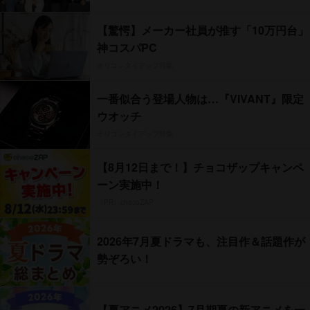
【驚愕】メーカー社員が推す「10万円台」
神コスパPC
オリコンタイアップ特集
一番似合う登場人物は…『VIVANT』限定
ウオッチ
オリコンタイアップ特集
【8月12日まで！】チョコザップキャンペ
ーン実施中！
（PR）chocoZAP
2026年7月夏ドラマも、注目作＆話題作が
勢ぞろい！
【夏アニメ2026】7月期夏の新アニメを一