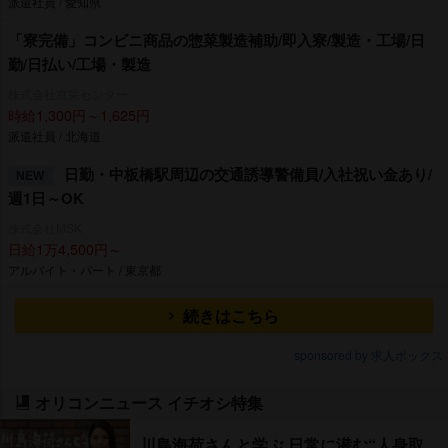
派遣社員 / 愛知県
「寮完備」コンビニ商品の惣菜製造補助/即入寮/製造・工場/日
勤/日払い/工場・製造
株式会社京栄センター
時給1,300円～1,625円
派遣社員 / 北海道
日勤・中板橋駅周辺の交通誘導警備員/入社祝い金あり/
NEW
週1日～OK
株式会社MSK
日給1万4,500円～
アルバイト・パート / 東京都
続きはこちら
sponsored by 求人ボックス
オリコンニュース イチオシ特集
川島海荷さんと学ぶ 日常に潜む“人身取