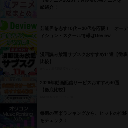
挙紹介！
芸能界を志す10代～20代を応援！ オーデ
ィション・スクール情報はDeview
漫画読み放題サブスクおすすめ11選【徹底
比較】
オリコン顧客満足度ランキング
2026年動画配信サービスおすすめ40選
【徹底比較】
CS動画配信サービス20選
毎週の音楽ランキングから、ヒットの推移
をチェック！