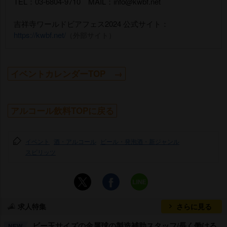
TEL：03-6804-9710 MAIL：info@kwbf.net
吉祥寺ワールドビアフェス2024 公式サイト：
https://kwbf.net/
（外部サイト）
イベントカレンダーTOP →
アルコール飲料TOPに戻る
イベント
酒・アルコール
ビール・発泡酒・新ジャンル
スピリッツ
求人特集
さらに見る
ビー玉サイズの金属球の製造補助スタッフ/長く働ける
NEW