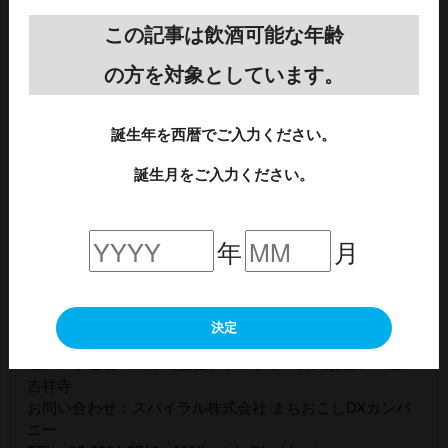
・エプロン
・ギネスグラス
この記事は飲酒可能な年齢
・サントリー生 Tシャツ
の方を対象としています。
・サントリー生 400mlタンブラー
・カールスバーグ Tシャツ
・カールスバーグ 380mlピルスナー
誕生年を西暦でご入力ください。
・「吉祥寺BEER and WALK2024」チケット
誕生月をご入力ください。
スタンプ12個：ビアフェス限定Tシャツ（先着50枚）
※数に限りがございますので、お早めにお引き換えくださ
い。
年
月
主催：株式会社ビデオインフォメーションセンター（吉祥
寺フェス実行委員会）
協賛：一般財団法人 武蔵野市開発公社、サッポロビール株
決定
式会社、キリンビール株式会社、AB InBev Japan合同会
社、アサヒビール株式会社、サントリー株式会社、コピス
吉祥寺
お問い合わせ：スパイラル株式会社 まちおこしDXカンパ
ニー