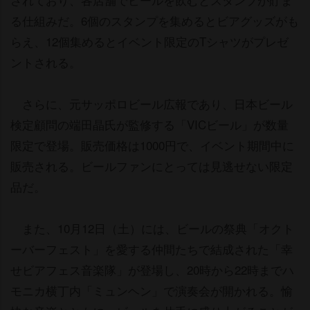
る仕組みだ。6個のスタンプを集めるとビアグッズがも
らえ、12個集めるとイベント限定のTシャツがプレゼ
ントされる。
さらに、元サッポロビール広報であり、日本ビール
検定顧問の端田晶氏が監修する「VICビール」が数量
限定で登場。販売価格は1000円で、イベント期間中に
販売される。ビールファンにとっては見逃せない限定
品だ。
また、10月12日（土）には、ビールの祭典「オクト
ーバーフェスト」を愛する仲間たちで結成された「幸
せビアフェス音楽隊」が登場し、20時から22時までハ
モニカ横丁内「ミュンヘン」で演奏会が開かれる。愉