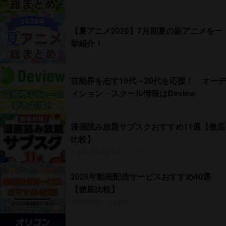
【夏アニメ2026】7月期夏の新アニメを一
挙紹介！
芸能界を志す10代～20代を応援！ オーデ
ィション・スクール情報はDeview
漫画読み放題サブスクおすすめ11選【徹底
比較】
オリコン顧客満足度ランキング
2026年動画配信サービスおすすめ40選
【徹底比較】
CS動画配信サービス20選