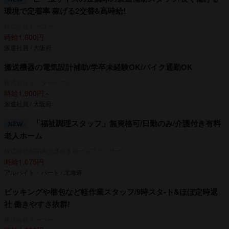
環境で定着率 稼げる2交替&高時給!
株式会社トーコー
時給1,600円
派遣社員 / 大阪府
搬送機器の電気設計補助/学卒未経験OK/バイク通勤OK
株式会社インターテクノ
時給1,900円～
派遣社員 / 大阪府
「福祉調理スタッフ」無資格可/日勤のみ/介護付き有料
NEW
老人ホーム
株式会社SORA/介護付きホームファミリー
時給1,075円
アルバイト・パート / 北海道
ピッキングや梱包など軽作業スタッフ/9時スタ-ト&ほぼ定時退
社 働きやすさ抜群!
株式会社トーコー