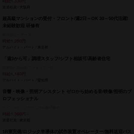
時給1,330円
派遣社員 / 大阪府
超高級マンションの受付・フロント/週2日～OK 30～50代活躍!
未経験歓迎 研修有
株式会社ベアーズ
時給1,250円
アルバイト・パート / 東京都
「週3から可」調理スタッフ/シフト相談可/高齢者住宅
医療法人悠山会/ファミリア一社
時給1,140円
アルバイト・パート / 愛知県
音響・映像・照明アシスタント ゼロから始める音/映像/照明のプ
ロフェッショナル
ヒビノメディアテクニカル株式会社
時給1,360円～
派遣社員 / 東京都
1R寮完備/ロジック半導体の試作装置オペレーター/無料送迎バス