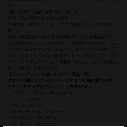
間
※時間は参加店舗の営業時間に準ずる
場所：吉祥寺駅周辺の参加店舗
景品交換・案内所：ポヨ （吉祥寺本町1-1-1 ハモニカ横丁
内 1F）
内容：参加店舗や案内所で無料配布される参加店舗のビー
ルが掲載されたマップを片手に、個性的なお店やビールに
合うおつまみなどを楽しみながら、お気に入りの1杯を見
つけられるフェスティバルです。ビールを飲むとマップに
スタンプを押してもらい、先着順で集めたスタンプの数に
応じた景品と交換できます。
【スタンプラリー先着プレゼント景品一覧】
スタンプ6個：ハズレなし！くじ引きで13個の景品の中か
ら1つビアグッズをプレゼント（先着200名）
・デュワーズホワイトラベル200ml
・マフラータオル
・クーラーバック
・ラグビーボールコースター
・ボールペン（サムライ）
・ボールペン（なでしこ）