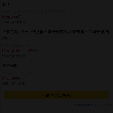
あり
株式会社ジャパンクリエイト北日本事業統括部
時給2,200円
派遣社員 / 北海道
「寮完備」チップ抵抗器の製造/検査/即入寮/製造・工場/日勤/日
払い
株式会社京栄センター
時給1,310円～1,638円
派遣社員 / 北海道
化学分析
株式会社インターテクノ
時給1,600円～
派遣社員 / 大阪府
続きはこちら
sponsored by 求人ボックス