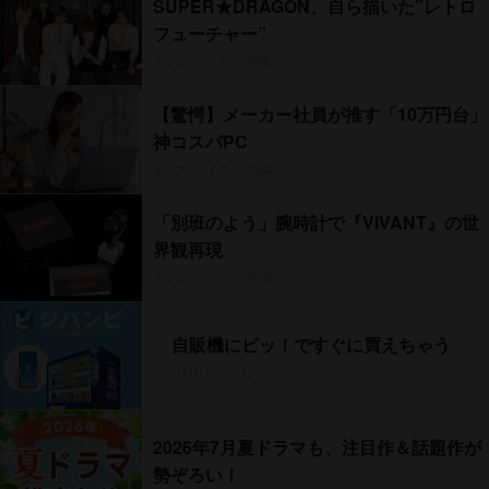
SUPER★DRAGON、自ら描いた”レトロ
フューチャー”
オリコンタイアップ特集
【驚愕】メーカー社員が推す「10万円台」
神コスパPC
オリコンタイアップ特集
「別班のよう」腕時計で『VIVANT』の世
界観再現
オリコンタイアップ特集
自販機にピッ！ですぐに買えちゃう
（PR）ジハンピ
2026年7月夏ドラマも、注目作＆話題作が
勢ぞろい！