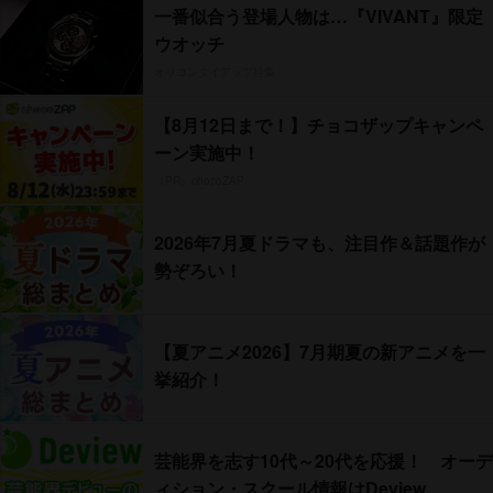
一番似合う登場人物は…『VIVANT』限定
ウオッチ
オリコンタイアップ特集
【8月12日まで！】チョコザップキャンペ
ーン実施中！
（PR）chocoZAP
2026年7月夏ドラマも、注目作＆話題作が
勢ぞろい！
【夏アニメ2026】7月期夏の新アニメを一
挙紹介！
芸能界を志す10代～20代を応援！ オーデ
ィション・スクール情報はDeview