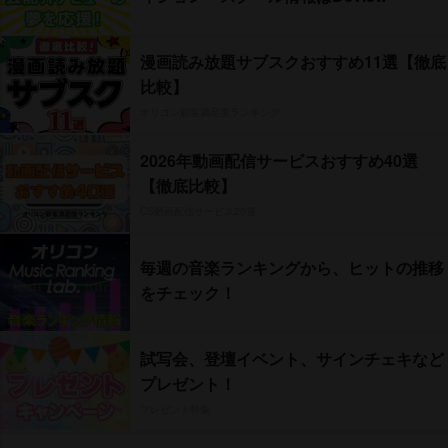
漫画読み放題サブスクおすすめ11選【徹底
比較】
オリコン顧客満足度ランキング
2026年動画配信サービスおすすめ40選
【徹底比較】
CS動画配信サービス20選
毎週の音楽ランキングから、ヒットの推移
をチェック！
試写会、登壇イベント、サインチェキなど
プレゼント！
プレゼント特集