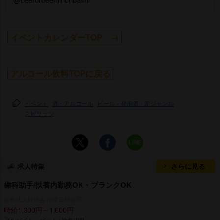
イベントカレンダーTOP →
アルコール飲料TOPに戻る
イベント
酒・アルコール
ビール・発泡酒・新ジャンル
スピリッツ
求人特集
さらに見る
歯科助手/扶養内勤務OK・ブランクOK
医療法人好領会 小俣歯科医院
時給1,300円～1,600円
アルバイト・パート / 神奈川県