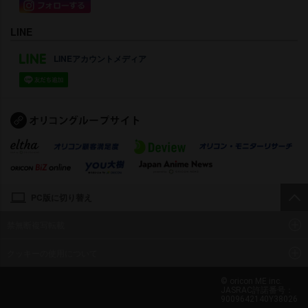
LINE
LINEアカウントメディア
PC版に切り替え
禁無断複写転載
クッキーの使用について
© oricon ME inc.
JASRAC許諾番号：
9009642140Y38026