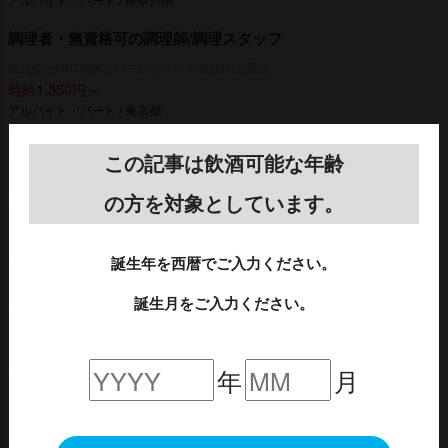
調理者・無資格可の調理師/調理スタッフ
株式会社HITOWAフローレンスケア荻窪内の厨房
時給1,350円～
アルバイト・パート / 東京都
調理補助・無資格可の調理師/調理スタッフ
この記事は飲酒可能な年齢
富士産業株式会社 旭川赤十字病院内の厨房
時給1,100円～1,150円
の方を対象としています。
アルバイト・パート / 北海道
無資格可の調理師/調理スタッフ
誕生年を西暦でご入力ください。
ミライエ茨木弐番館
誕生月をご入力ください。
時給1,180円～
アルバイト・パート / 大阪府
ベビーシッター/履歴書不要・即日勤務OK/WEB面接で当日内定
年
月
も可/直行直帰OK/週1～OK
株式会社アズスタッフ わんぱくランド
時給1,500円～3,000円