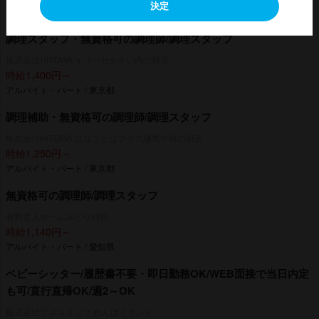
決定
アルバイト・パート / 東京都
調理スタッフ・無資格可の調理師/調理スタッフ
株式会社HITOWA イリーゼかさい内の厨房
時給1,400円～
アルバイト・パート / 東京都
調理補助・無資格可の調理師/調理スタッフ
株式会社HITOWA はなことばプラス練馬中村の厨房
時給1,250円～
アルバイト・パート / 東京都
無資格可の調理師/調理スタッフ
有料老人ホームみどり刈谷
時給1,140円～
アルバイト・パート / 愛知県
ベビーシッター/履歴書不要・即日勤務OK/WEB面接で当日内定
も可/直行直帰OK/週2～OK
株式会社アズスタッフ わんぱくランド