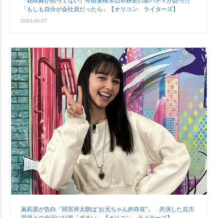
「もしも自分が会社員だったら」【オリコン ライターズ】
2024-04-07
嵐莉菜が告白「間宮祥太朗は“お兄ちゃん的存在”」 共演した吉川
晃司との会話に父親「ずるい」【オリコン ライターズ】