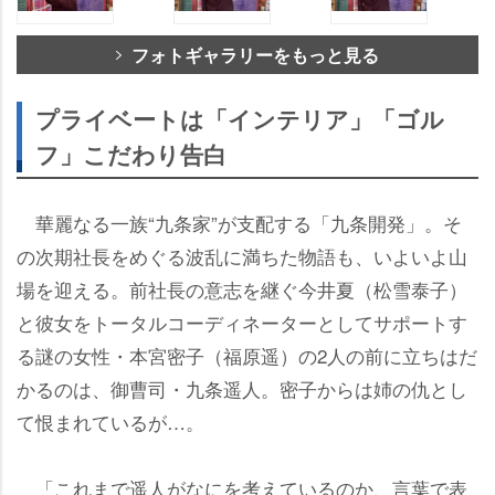
フォトギャラリーをもっと見る
プライベートは「インテリア」「ゴル
フ」こだわり告白
華麗なる一族“九条家”が支配する「九条開発」。そ
の次期社長をめぐる波乱に満ちた物語も、いよいよ山
場を迎える。前社長の意志を継ぐ今井夏（松雪泰子）
と彼女をトータルコーディネーターとしてサポートす
る謎の女性・本宮密子（福原遥）の2人の前に立ちはだ
かるのは、御曹司・九条遥人。密子からは姉の仇とし
て恨まれているが…。
「これまで遥人がなにを考えているのか、言葉で表