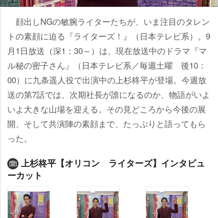
顔出しNGの敏腕ライターたちが、いま注目のタレン
トの素顔に迫る『ライターズ！』（日本テレビ系）。9
月1日放送（深1：30～）は、現在放送中のドラマ『マ
ル秘の密子さん』（日本テレビ系／毎週土曜 後10：
00）に九条遥人役で出演中の上杉柊平が登場。今週放
送の第7話では、次期社長が誰になるのか、物語がいよ
いよ大きな山場を迎える。その見どころから今後の展
開、そして共演陣の素顔まで、たっぷりと語ってもら
った。
上杉柊平【オリコン ライターズ】インタビュ
ーカット