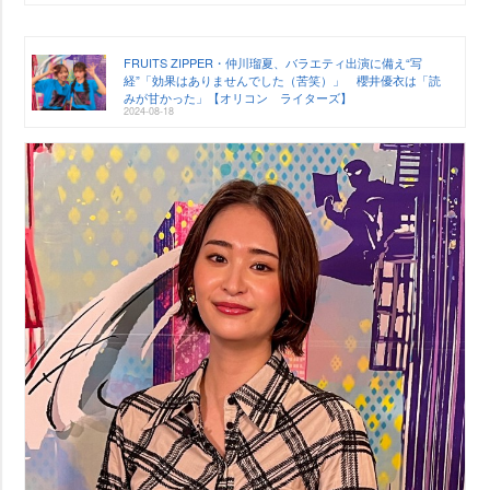
FRUITS ZIPPER・仲川瑠夏、バラエティ出演に備え“写
経”「効果はありませんでした（苦笑）」 櫻井優衣は「読
みが甘かった」【オリコン ライターズ】
2024-08-18