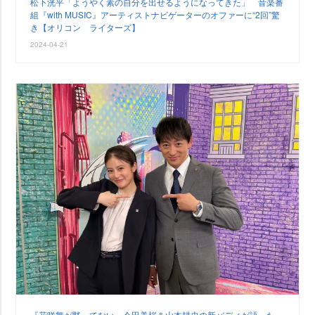
松下洸平「ようやく素の自分を出せるようになってきた」 音楽番
組『with MUSIC』アーティストナビゲーターのオファーに“2回”驚
き【オリコン ライターズ】
2024-04-21
『花咲舞が黙ってない』今田美桜＆山本耕史の新バディが語った