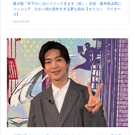
森川葵「年下のくせにイジってきます（笑）」夫役・森本慎太郎に
ツッコミ!? 小さい頃の意外すぎる夢も告白【オリコン ライター
ズ】
2024-06-09