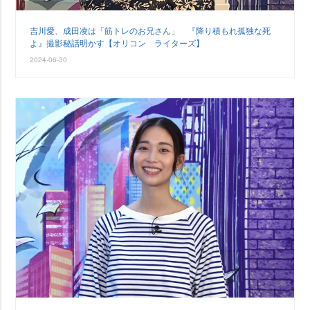
吉川愛、成田凌は「筋トレのお兄さん」 『降り積もれ孤独な死
よ』撮影秘話明かす【オリコン ライターズ】
2024-06-30