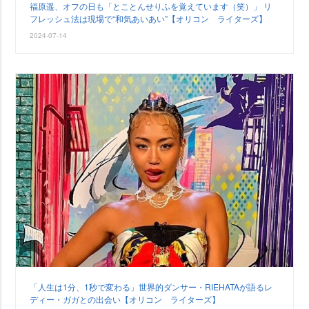
福原遥、オフの日も「とことんせりふを覚えています（笑）」 リ
フレッシュ法は現場で“和気あいあい”【オリコン ライターズ】
2024-07-14
「人生は1分、1秒で変わる」世界的ダンサー・RIEHATAが語るレ
ディー・ガガとの出会い【オリコン ライターズ】