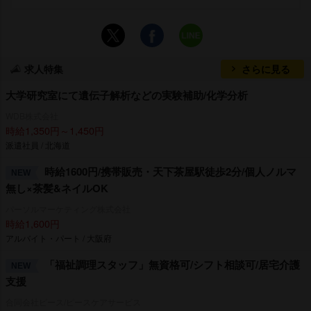
求人特集
さらに見る
大学研究室にて遺伝子解析などの実験補助/化学分析
WDB株式会社
時給1,350円～1,450円
派遣社員 / 北海道
時給1600円/携帯販売・天下茶屋駅徒歩2分/個人ノルマ
NEW
無し×茶髪&ネイルOK
パーソルマーケティング株式会社
時給1,600円
アルバイト・パート / 大阪府
「福祉調理スタッフ」無資格可/シフト相談可/居宅介護
NEW
支援
合同会社ピース/ピースケアサービス