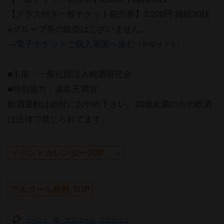
【グラス付き一般チケット前売券】3,200円 梅銭30銭
※グループ券の販売はございません。
→
電子チケットご購入画面へ進む
（外部サイト）
■主催：一般社団法人梅酒研究会
■特別協力：湯島天満宮
飲酒運転は絶対におやめ下さい。20歳未満の方の飲酒
は法律で禁じられてます。
イベントカレンダーTOP →
アルコール飲料 TOP
イベント
酒・アルコール
スピリッツ