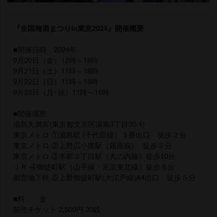
『全国梅酒まつりin東京2024』開催概要
■開催日時 2024年
9月20日（金）12時～18時
9月21日（土）11時～18時
9月22日（日）11時～18時
9月23日（月･祝）11時～16時
■開催場所
湯島天満宮(東京都文京区湯島3丁目30-1)
東京メトロ ①湯島駅 (千代田線）３番出口 徒歩２分
東京メトロ ②上野広小路駅（銀座線) 徒歩５分
東京メトロ ③本郷３丁目駅（丸の内線）徒歩10分
ＪＲ ④御徒町駅（山手線・京浜東北線）徒歩８分
都営地下鉄 ⑤上野御徒町駅(大江戸線)A4出口 徒歩５分
■料 金
前売チケット 2,500円 30銭