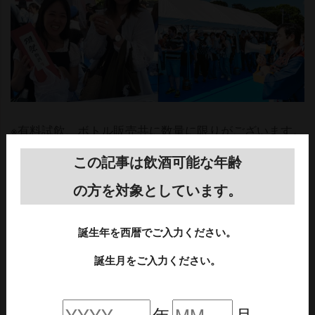
※有料試飲、ボトル販売共に数量に限りがございます。
※ボトル販売は抽選方式となります。
この記事は飲酒可能な年齢
詳しい購入方法は後日、梅酒まつりホームページ・各
の方を対象としています。
種SNSなどで発表いたします。
4.梅酒ビールなど新感覚ドリンク販売、
誕生年を西暦でご入力ください。
お料理とのマリアージュを楽しもう！
誕生月をご入力ください。
全国梅酒品評会で金賞を受賞した梅酒を使用した「梅
年
月