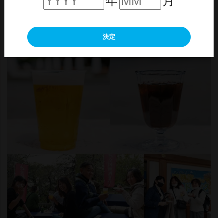
酒ビール」など新感覚ドリンクを販売。
また金賞梅酒×お料理とのマリアージュも楽しめます。
決定