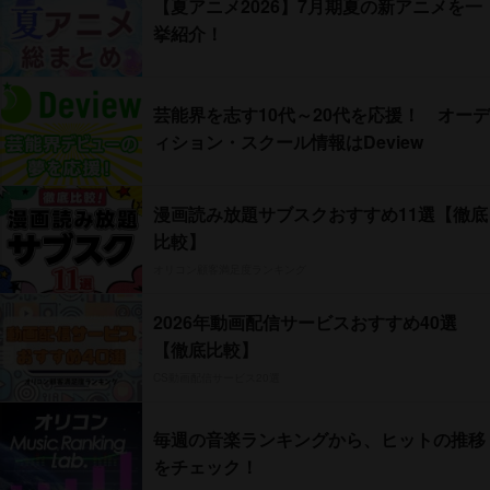
【夏アニメ2026】7月期夏の新アニメを一
挙紹介！
芸能界を志す10代～20代を応援！ オーデ
ィション・スクール情報はDeview
漫画読み放題サブスクおすすめ11選【徹底
比較】
オリコン顧客満足度ランキング
2026年動画配信サービスおすすめ40選
【徹底比較】
CS動画配信サービス20選
毎週の音楽ランキングから、ヒットの推移
をチェック！