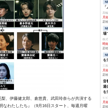
N
「
高
月
正社
N
場
株
時給
正社
N
を
三
月
正社
音
週
を
ヒ
花梨、伊藤健太郎、倉悠貴、武田玲奈らが共演する
月
透明なわたしたち』（9月16日スタート、毎週月曜
正社