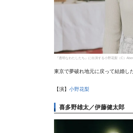
『透明なわたしたち』に出演する小野花梨（C）AbemaT
東京で夢破れ地元に戻って結婚し
【演】
小野花梨
喜多野雄太／伊藤健太郎