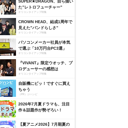
SUPER★DRAGON、自ら描い
た”レトロフューチャー”
オリコンタイアップ特集
CROWN HEAD、結成1周年で
見えた”バンドらしさ”
オリコンタイアップ特集
パソコンメーカー社員が本気
で選ぶ「10万円台PC3選」
オリコンタイアップ特集
『VIVANT』限定ウオッチ、プ
ロデューサーの感想は
オリコンタイアップ特集
自販機にピッ！ですぐに買え
ちゃう
（PR）ジハンピ
2026年7月夏ドラマも、注目
作＆話題作が勢ぞろい！
【夏アニメ2026】7月期夏の