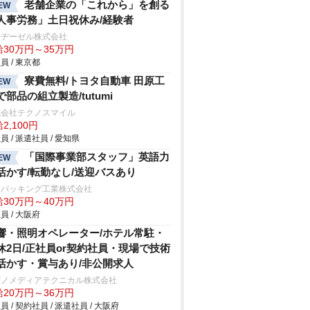
老舗企業の「これから」を創る
EW
人事労務」土日祝休み/経験者
輪ヂーゼル株式会社
給30万円～35万円
員 / 東京都
寮費無料/トヨタ自動車 田原工
EW
で部品の組立製造/tutumi
式会社テクノスマイル
2,100円
員 / 派遣社員 / 愛知県
「国際事業部スタッフ」英語力
EW
活かす/転勤なし/送迎バスあり
和パッキング工業株式会社
給30万円～40万円
員 / 大阪府
響・照明オペレーター/ホテル常駐・
休2日/正社員or契約社員・現場で技術
活かす・賞与あり/非公開求人
ビノメディアテクニカル株式会社
給20万円～36万円
員 / 契約社員 / 派遣社員 / 大阪府