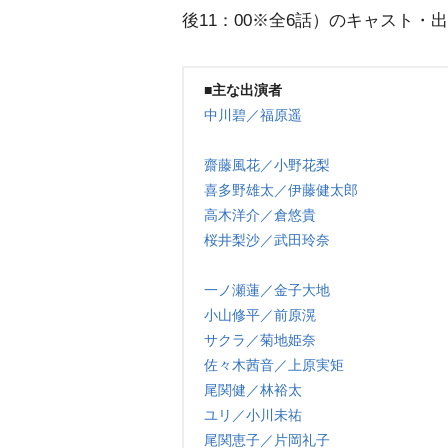
後11：00※全6話）のキャスト
■主な出演者
中川碧／福原遥
齋藤風花／小野花梨
喜多野雄太／伊藤健太郎
高木洋介／倉悠貴
桜井梨沙／武田玲奈
一ノ瀬蓮／金子大地
小山修平／前原滉
サクラ／菊地姫奈
佐々木茜音／上原実矩
尾関健／林裕太
ユリ／小川未祐
尾関恵子／片岡礼子