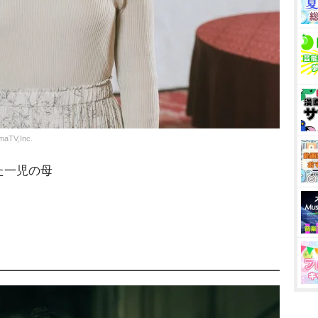
V,Inc.
た一児の母