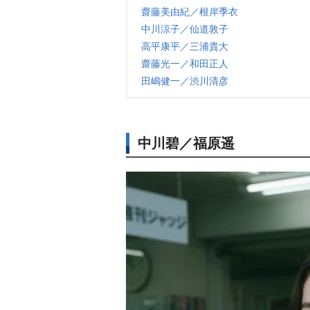
齋藤美由紀／根岸季衣
中川涼子／仙道敦子
高平康平／三浦貴大
齋藤光一／和田正人
田嶋健一／渋川清彦
中川碧／福原遥