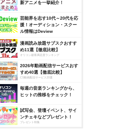
新アニメを一挙紹介！
芸能界を志す10代～20代を応
援！オーディション・スクー
ル情報はDeview
漫画読み放題サブスクおすす
め11選【徹底比較】
オリコン顧客満足度ランキング
2026年動画配信サービスおす
すめ40選【徹底比較】
CS動画配信サービス20選
毎週の音楽ランキングから、
ヒットの推移をチェック！
試写会、登壇イベント、サイ
ンチェキなどプレゼント！
プレゼント特集