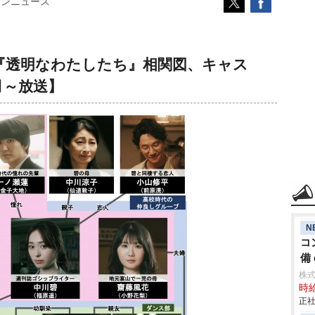
コンニュース
マ『透明なわたしたち』相関図、キャス
月～放送】
N
コ
備 
株
時給
正社