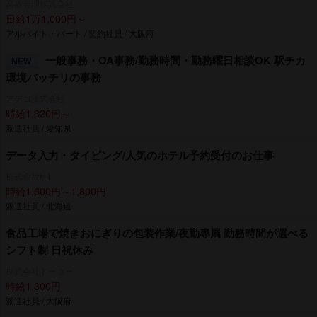
髙菱管理株式会社
日給1万1,000円～
アルバイト・パート / 契約社員 / 大阪府
一般事務・OA事務/勤務時間・勤務曜日相談OK 駅チカ
NEW
環境バッチリの事務
アデコ株式会社
時給1,320円～
派遣社員 / 愛知県
データ入力・タイピング/人気のホテル予約受付のお仕事
株式会社H4
時給1,600円～1,800円
派遣社員 / 北海道
食品工場で焼きおにぎりの包装作業/夜勤専属 勤務時間が選べる
シフト制 日祝休み
株式会社トーコー
時給1,300円
派遣社員 / 大阪府