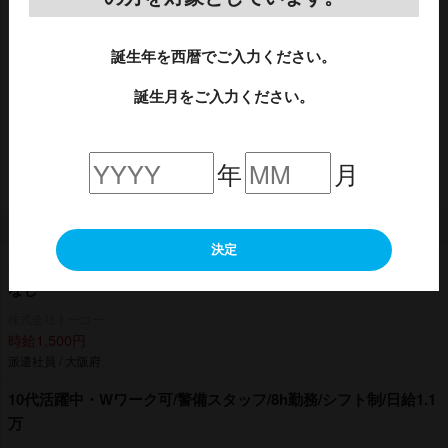
アルコール飲料TOPに戻る
誕生年を西暦でご入力ください。
誕生月をご入力ください。
イベント
酒・アルコール
ビール・発泡酒・新ジャンル
年
月
求人特集
さらに見る
決定
ポケット菓子の検品作業/安心の大手企業!日勤 土日祝休み 残業
なし
株式会社トーコー
時給1,500円
派遣社員 / 大阪府
10代活躍中・Wワーク可/警備スタッフ/8h勤務/シフト制/日給1.1
万