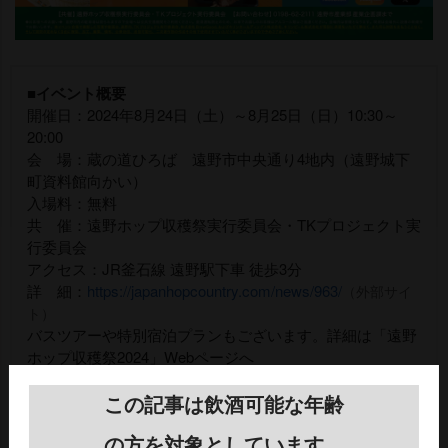
■イベント概要
開催日：2024年8月24日（土）～8月25日（日）10:30～
20:00
会 場：蔵の道ひろば 遠野市中央通り4地内（遠野城下
町資料館向かい）
入場料：無料
共 催：遠野ホップ収穫祭実行委員会・TKプロジェクト実
行委員会
アクセス：JR釜石線 遠野駅下車 徒歩3分
詳 細：
https://japanhopcountry.com/news/963/
（外部サイ
ト）
バスツアーや特別宿泊プランもございます。詳細は「遠野
ホップ収穫祭2024」Webページへ
この記事は飲酒可能な年齢
ほかのアルコール飲料イベント情報一覧へ →
の方を対象としています。