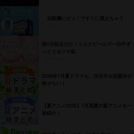
自販機にピッ！ですぐに買えちゃう
（PR）ジハンピ
朝1分貼るだけ！ミルクピールで一日中ず
っとうるツヤ肌
（PR）サボリーノ
2026年7月夏ドラマも、注目作＆話題作が
勢ぞろい！
【夏アニメ2026】7月期夏の新アニメを一
挙紹介！