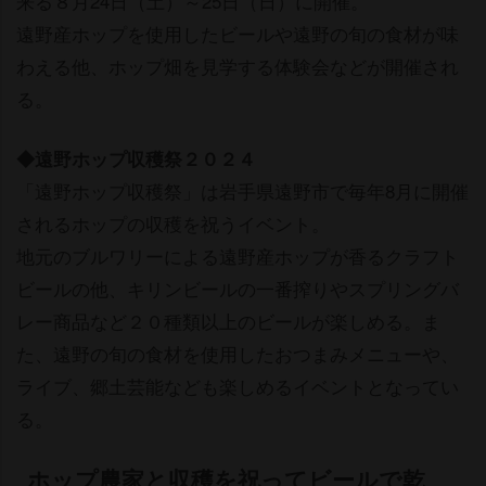
来る８月24日（土）～25日（日）に開催。
遠野産ホップを使用したビールや遠野の旬の食材が味
わえる他、ホップ畑を見学する体験会などが開催され
る。
◆遠野ホップ収穫祭２０２４
「遠野ホップ収穫祭」は岩手県遠野市で毎年8月に開催
されるホップの収穫を祝うイベント。
地元のブルワリーによる遠野産ホップが香るクラフト
ビールの他、キリンビールの一番搾りやスプリングバ
レー商品など２０種類以上のビールが楽しめる。ま
た、遠野の旬の食材を使用したおつまみメニューや、
ライブ、郷土芸能なども楽しめるイベントとなってい
る。
ホップ農家と収穫を祝ってビールで乾