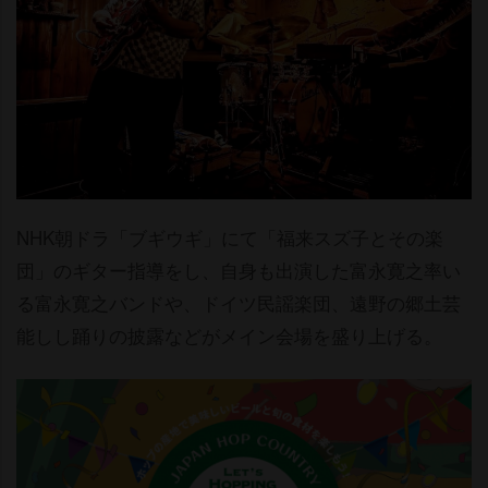
NHK朝ドラ「ブギウギ」にて「福来スズ子とその楽
団」のギター指導をし、自身も出演した富永寛之率い
る富永寛之バンドや、ドイツ民謡楽団、遠野の郷土芸
能しし踊りの披露などがメイン会場を盛り上げる。