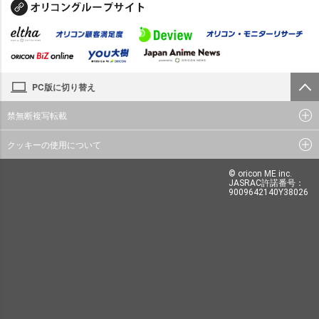
PC版に切り替え
禁無断複写転載
クッキーの使用について
© oricon ME inc.
JASRAC許諾番号：
9009642140Y38026