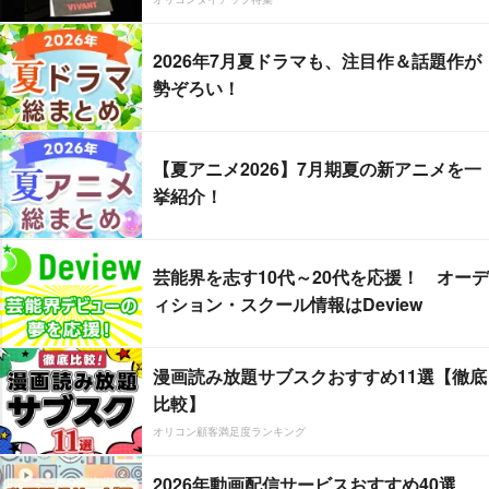
2026年7月夏ドラマも、注目作＆話題作が
勢ぞろい！
【夏アニメ2026】7月期夏の新アニメを一
挙紹介！
芸能界を志す10代～20代を応援！ オーデ
ィション・スクール情報はDeview
漫画読み放題サブスクおすすめ11選【徹底
比較】
オリコン顧客満足度ランキング
2026年動画配信サービスおすすめ40選