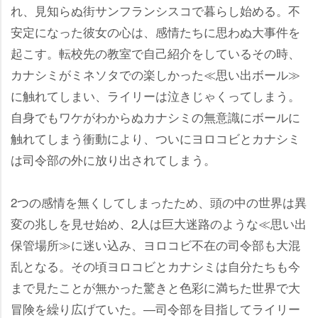
れ、見知らぬ街サンフランシスコで暮らし始める。不
安定になった彼女の心は、感情たちに思わぬ大事件を
起こす。転校先の教室で自己紹介をしているその時、
カナシミがミネソタでの楽しかった≪思い出ボール
に触れてしまい、ライリーは泣きじゃくってしまう。
自身でもワケがわからぬカナシミの無意識にボールに
触れてしまう衝動により、ついにヨロコビとカナシミ
は司令部の外に放り出されてしまう。
2つの感情を無くしてしまったため、頭の中の世界は異
変の兆しを見せ始め、2人は巨大迷路のような≪思い出
保管場所≫に迷い込み、ヨロコビ不在の司令部も大混
乱となる。その頃ヨロコビとカナシミは自分たちも今
まで見たことが無かった驚きと色彩に満ちた世界で大
冒険を繰り広げていた。―司令部を目指してライリー