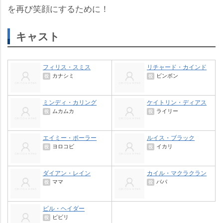
を再び笑顔にするために！
キャスト
フィリス・スミス
リチャード・カインド
カナシミ
ビンボン
役
役
ミンディ・カリング
ケイトリン・ディアス
ムカムカ
ライリー
役
役
エイミー・ポーラー
ルイス・ブラック
ヨロコビ
イカリ
役
役
ダイアン・レイン
カイル・マクラクラン
ママ
パパ
役
役
ビル・ヘイダー
ビビリ
役