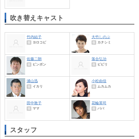
吹き替えキャスト
竹内結子
大竹しのぶ
ヨロコビ
カナシミ
役
役
佐藤二朗
落合弘治
ビンボン
ビビリ
役
役
浦山迅
小松由佳
イカリ
ムカムカ
役
役
田中敦子
花輪英司
ママ
パパ
役
役
スタッフ