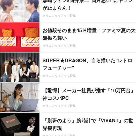
森崎ウィン×向井康二“両片思い”にキュン
が止まらん！
オリコンタイアップ特集
お値段そのまま45％増量！ファミマ夏の大
盤振る舞い
オリコンタイアップ特集
SUPER★DRAGON、自ら描いた”レトロ
フューチャー”
オリコンタイアップ特集
【驚愕】メーカー社員が推す「10万円台」
神コスパPC
オリコンタイアップ特集
「別班のよう」腕時計で『VIVANT』の世
界観再現
オリコンタイアップ特集