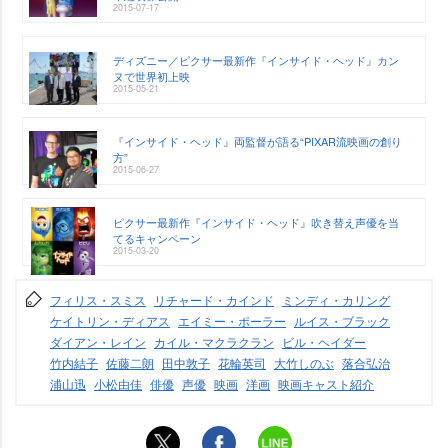
2015-07-17
ディズニー／ピクサー最新作『インサイド・ヘッド』カン
ヌで世界初上映
2015-05-21
『インサイド・ヘッド』両監督が語る“PIXAR流映画の創り
方”
2015-06-27
ピクサー最新作『インサイド・ヘッド』吹き替え声優を当
てるキャンペーン
2015-03-20
フィリス・スミス
リチャード・カインド
ミンディ・カリング
ケイトリン・ディアス
エイミー・ポーラー
ルイス・ブラック
ダイアン・レイン
カイル・マクラクラン
ビル・ヘイダー
竹内結子
佐藤二朗
田中敦子
花輪英司
大竹しのぶ
落合弘治
浦山迅
小松由佳
俳優
声優
映画
洋画
映画キャスト紹介