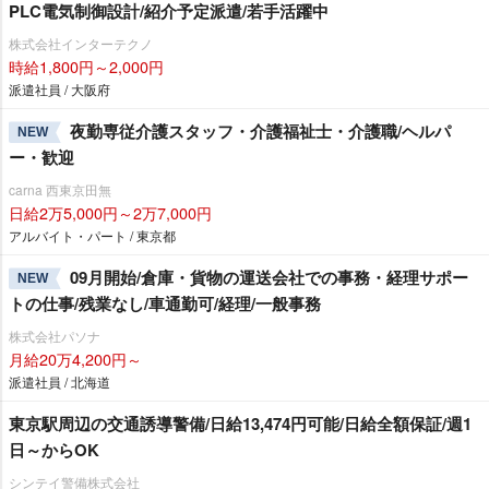
PLC電気制御設計/紹介予定派遣/若手活躍中
株式会社インターテクノ
時給1,800円～2,000円
派遣社員 / 大阪府
夜勤専従介護スタッフ・介護福祉士・介護職/ヘルパ
NEW
ー・歓迎
carna 西東京田無
日給2万5,000円～2万7,000円
アルバイト・パート / 東京都
09月開始/倉庫・貨物の運送会社での事務・経理サポー
NEW
トの仕事/残業なし/車通勤可/経理/一般事務
株式会社パソナ
月給20万4,200円～
派遣社員 / 北海道
東京駅周辺の交通誘導警備/日給13,474円可能/日給全額保証/週1
日～からOK
シンテイ警備株式会社