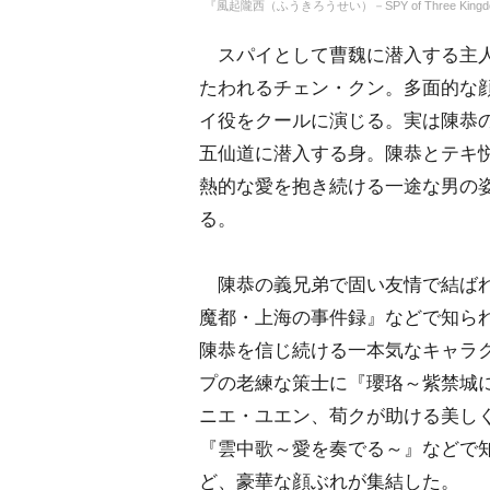
『風起隴西（ふうきろうせい）－SPY of Three Kingdoms -』（C
スパイとして曹魏に潜入する主人
たわれるチェン・クン。多面的な
イ役をクールに演じる。実は陳恭
五仙道に潜入する身。陳恭とテキ
熱的な愛を抱き続ける一途な男の
る。
陳恭の義兄弟で固い友情で結ばれ
魔都・上海の事件録』などで知ら
陳恭を信じ続ける一本気なキャラ
プの老練な策士に『瓔珞～紫禁城
ニエ・ユエン、荀クが助ける美しく謎
『雲中歌～愛を奏でる～』などで
ど、豪華な顔ぶれが集結した。