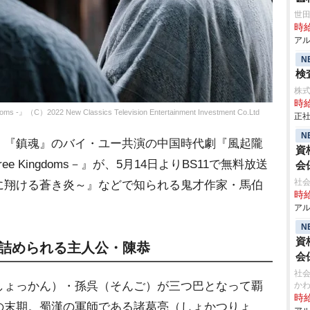
世
時給
アル
N
検査
株
時給
）2022 New Classics Television Entertainment Investment Co.Ltd
正社
N
『鎮魂』のバイ・ユー共演の中国時代劇『風起隴
資
ee Kingdoms－』が、5月14日よりBS11で無料放送
会
社会
に翔ける蒼き炎～』などで知られる鬼才作家・馬伯
時給
。
アル
N
資
い詰められる主人公・陳恭
会
社
ょっかん）・孫呉（そんご）が三つ巴となって覇
か
時給
の末期。蜀漢の軍師である諸葛亮（しょかつりょ