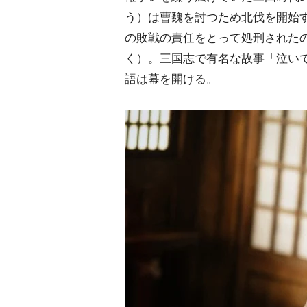
う）は曹魏を討つため北伐を開始
の敗戦の責任をとって処刑された
く）。三国志で有名な故事「泣い
語は幕を開ける。