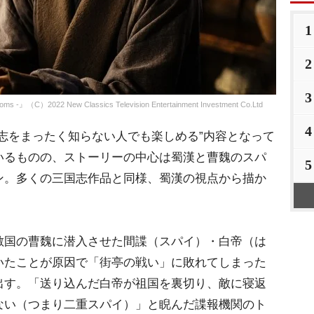
1
2
3
）2022 New Classics Television Entertainment Investment Co.Ltd
4
志をまったく知らない人でも楽しめる”内容となって
いるものの、ストーリーの中心は蜀漢と曹魏のスパ
5
ン。多くの三国志作品と同様、蜀漢の視点から描か
国の曹魏に潜入させた間諜（スパイ）・白帝（は
いたことが原因で「街亭の戦い」に敗れてしまった
出す。「送り込んだ白帝が祖国を裏切り、敵に寝返
ない（つまり二重スパイ）」と睨んだ諜報機関のト