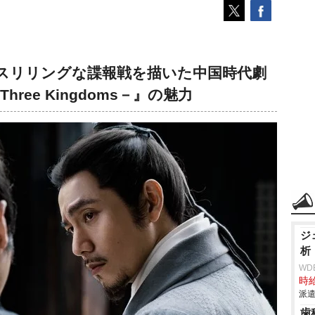
 スリリングな諜報戦を描いた中国時代劇
hree Kingdoms－』の魅力
ジ
析
WD
時給
派遣
歯