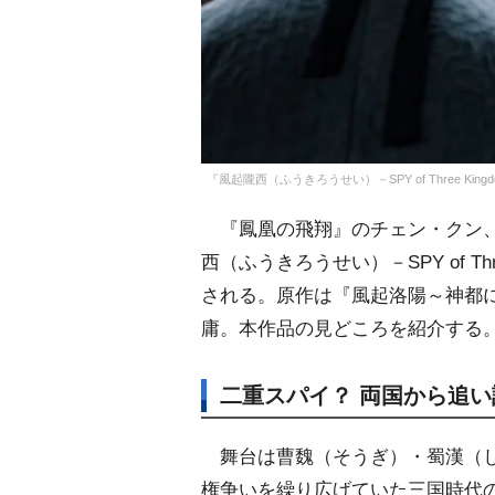
『風起隴西（ふうきろうせい）－SPY of Three Kingdoms -』（C
『鳳凰の飛翔』のチェン・クン、
西（ふうきろうせい）－SPY of Thr
される。原作は『風起洛陽～神都
庸。本作品の見どころを紹介する
二重スパイ？ 両国から追
舞台は曹魏（そうぎ）・蜀漢（し
権争いを繰り広げていた三国時代