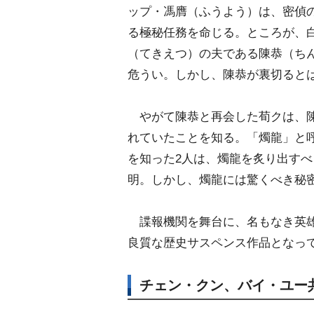
ップ・馮膺（ふうよう）は、密偵
る極秘任務を命じる。ところが、
（てきえつ）の夫である陳恭（ち
危うい。しかし、陳恭が裏切ると
がて陳恭と再会した荀クは、陳
れていたことを知る。「燭龍」と
を知った2人は、燭龍を炙り出す
明。しかし、燭龍には驚くべき秘
諜報機関を舞台に、名もなき英雄
良質な歴史サスペンス作品となっ
チェン・クン、バイ・ユー