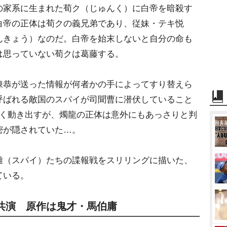
の家系に生まれた荀ク（じゅんく）に白帝を暗殺す
白帝の正体は荀クの義兄弟であり、従妹・テキ悦
んきょう）なのだ。白帝を始末しないと自分の命も
は思っていない荀クは葛藤する。
恭が送った情報が何者かの手によってすり替えら
呼ばれる敵国のスパイが司聞曹に潜伏していること
べく動き出すが、燭龍の正体は意外にもあっさりと判
密が隠されていた…。
（スパイ）たちの諜報戦をスリリングに描いた、
ている。
共演 原作は鬼才・馬伯庸