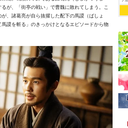
アル
するが、「街亭の戦い」で曹魏に敗れてしまう。こ
のが、諸葛亮が自ら抜擢した配下の馬謖（ばしょ
て馬謖を斬る」のきっかけとなるエピソードから物