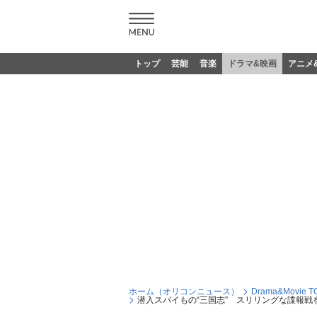
トップ
芸能
音楽
ドラマ&映画
アニメ
ホーム（オリコンニュース）
Drama&Movie T
潜入スパイもの“三国志” スリリングな諜報戦を描い