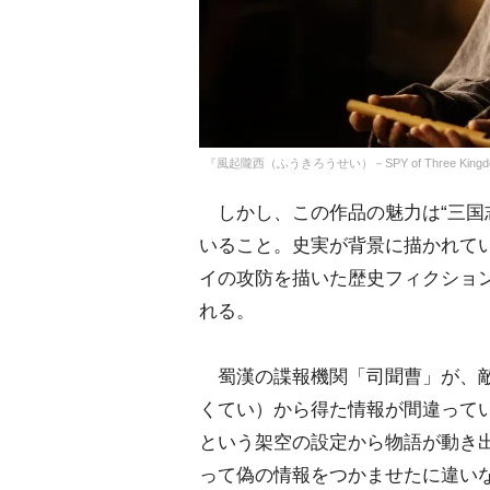
『風起隴西（ふうきろうせい）－SPY of Three Kingdoms -』（C
しかし、この作品の魅力は“三国
いること。史実が背景に描かれて
イの攻防を描いた歴史フィクショ
れる。
蜀漢の諜報機関「司聞曹」が、敵
くてい）から得た情報が間違って
という架空の設定から物語が動き
って偽の情報をつかませたに違い