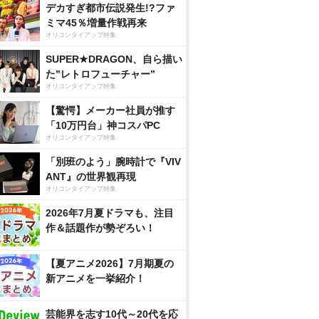
デカすぎ都市伝説発生!?ファ
ミマ45％増量作戦再来
オリコンタイアップ特集
SUPER★DRAGON、自ら描い
た”レトロフューチャー”
オリコンタイアップ特集
【驚愕】メーカー社員が推す
「10万円台」神コスパPC
オリコンタイアップ特集
「別班のよう」腕時計で『VIV
ANT』の世界観再現
オリコンタイアップ特集
2026年7月夏ドラマも、注目
作＆話題作が勢ぞろい！
【夏アニメ2026】7月期夏の
新アニメを一挙紹介！
芸能界を志す10代～20代を応