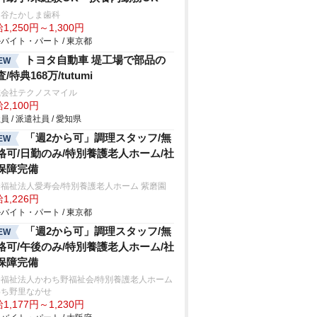
田谷たかしま歯科
1,250円～1,300円
バイト・パート / 東京都
トヨタ自動車 堤工場で部品の
EW
/特典168万/tutumi
式会社テクノスマイル
2,100円
員 / 派遣社員 / 愛知県
「週2から可」調理スタッフ/無
EW
格可/日勤のみ/特別養護老人ホーム/社
保障完備
福祉法人愛寿会/特別養護老人ホーム 紫磨園
1,226円
バイト・パート / 東京都
「週2から可」調理スタッフ/無
EW
格可/午後のみ/特別養護老人ホーム/社
保障完備
会福祉法人かわち野福祉会/特別養護老人ホーム
わち野里ながせ
1,177円～1,230円