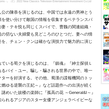
）2022 New Classics Television Entertainment Investment Co.Ltd
公の陳恭を演じるのは、中国では永遠の男神とう
顔を使い分けて敵国の情報を収集するベテランスパ
の妻・テキ悦も同じくスパイで、曹魏の関連組織・
悦の切ない夫婦愛も見どころのひとつだ。妻への情
姿を、チェン・クンは確かな演技力で魅力的に演じ
ている荀クを演じるのは、『鎮魂』『紳士探偵Ｌ
れるバイ・ユー。騙し・騙される世界の中で、唯一
クターを好演する。その他、蜀漢の諜報機関のトッ
に燃ゆる逆襲の王妃～』など話題作への出演が続く
めいた妓楼の楽師に『孤高の花 ～General&I～』
知られるアジアのスター女優アンジェラベイビーな