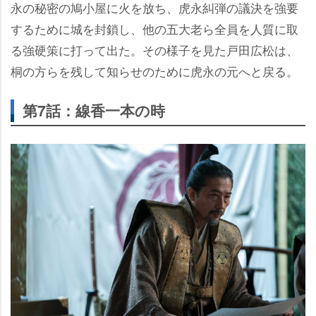
永の秘密の鳩小屋に火を放ち、虎永糾弾の議決を強要
するために城を封鎖し、他の五大老ら全員を人質に取
る強硬策に打って出た。その様子を見た戸田広松は、
桐の方らを残して知らせのために虎永の元へと戻る。
第7話：線香一本の時