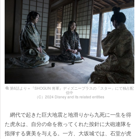
第6話より＝『SHOGUN 将軍』ディズニープラスの「スター」にて独占配
信中
（C）2024 Disney and its related entities
網代で起きた巨大地震と地滑りから九死に一生を得
た虎永は、自分の命を救ってくれた按針に大砲連隊を
指揮する褒美を与える。一方、大坂城では、石堂が虎