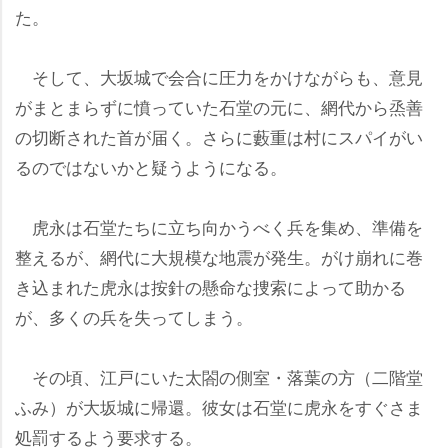
た。
そして、大坂城で会合に圧力をかけながらも、意見
がまとまらずに憤っていた石堂の元に、網代から烝善
の切断された首が届く。さらに藪重は村にスパイがい
るのではないかと疑うようになる。
虎永は石堂たちに立ち向かうべく兵を集め、準備を
整えるが、網代に大規模な地震が発生。がけ崩れに巻
き込まれた虎永は按針の懸命な捜索によって助かる
が、多くの兵を失ってしまう。
その頃、江戸にいた太閤の側室・落葉の方（二階堂
ふみ）が大坂城に帰還。彼女は石堂に虎永をすぐさま
処罰するよう要求する。