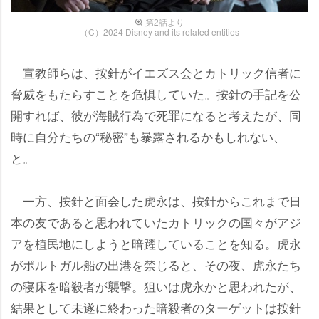
第2話より
（C）2024 Disney and its related entities
宣教師らは、按針がイエズス会とカトリック信者に
脅威をもたらすことを危惧していた。按針の手記を公
開すれば、彼が海賊行為で死罪になると考えたが、同
時に自分たちの“秘密”も暴露されるかもしれない、
と。
一方、按針と面会した虎永は、按針からこれまで日
本の友であると思われていたカトリックの国々がアジ
アを植民地にしようと暗躍していることを知る。虎永
がポルトガル船の出港を禁じると、その夜、虎永たち
の寝床を暗殺者が襲撃。狙いは虎永かと思われたが、
結果として未遂に終わった暗殺者のターゲットは按針