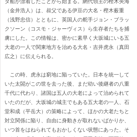
ダ船が漂着したことから始まる。網代領主の樫木央海
（金井浩人）は、叔父である伊豆の大名・樫木薮重
（浅野忠信）とともに、英国人の舵手ジョン・ブラッ
クソーン（コスモ・ジャーヴィス）ら生存者たちを捕
虜にした。この情報は、密かに素早く大坂城にいる五
大老の一人で関東地方を治める大名・吉井虎永（真田
広之）に伝えられる。
この時、虎永は窮地に陥っていた。日本を統一して
いた太閤がこの世を去った後、まだ幼い後継者の八重
千代に代わり、諸国は五人の大老によって治められて
いたのだが、大坂城の城主でもある五大老の一人、石
堂和成（平岳大）の策略によって、ほかの大老たちと
対立関係に陥り、自由に身動きが取れないばかりか、
いつ首をはねられてもおかしくない状態にあった。そ