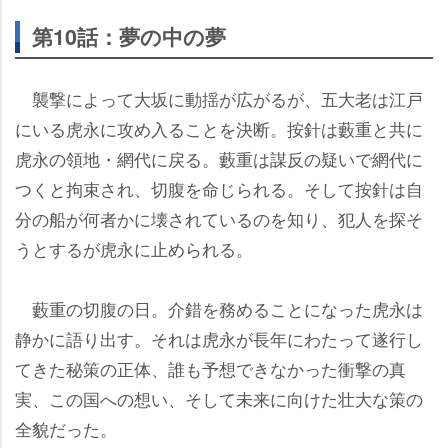
第10話：夢の中の夢
襲撃によって大坂に動揺が広がるが、五大老は江戸
にいる虎永に攻め入ることを決断。按針は藪重と共に
虎永の領地・網代に戻る。藪重は謀反の疑いで網代に
つくと拘束され、切腹を命じられる。そして按針は自
分の船が何者かに壊されているのを知り、犯人を探そ
うとするが虎永に止められる。
藪重の切腹の日。介錯を務めることになった虎永は
静かに語り出す。それは虎永が長年にわたって遂行し
てきた秘策の正体、誰も予想できなかった衝撃の真
実、この国への想い、そして未来に向けた壮大な策の
全貌だった。