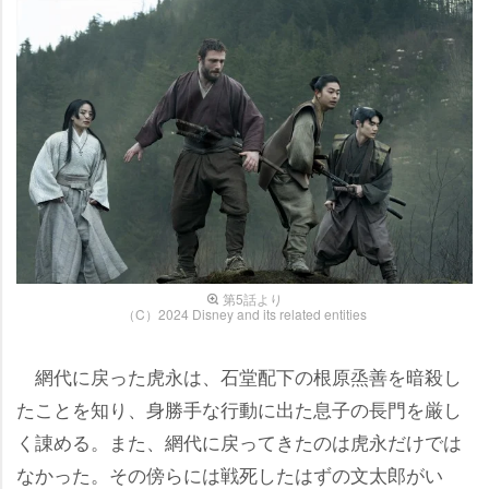
第5話より
（C）2024 Disney and its related entities
網代に戻った虎永は、石堂配下の根原烝善を暗殺し
たことを知り、身勝手な行動に出た息子の長門を厳し
く諌める。また、網代に戻ってきたのは虎永だけでは
なかった。その傍らには戦死したはずの文太郎がい