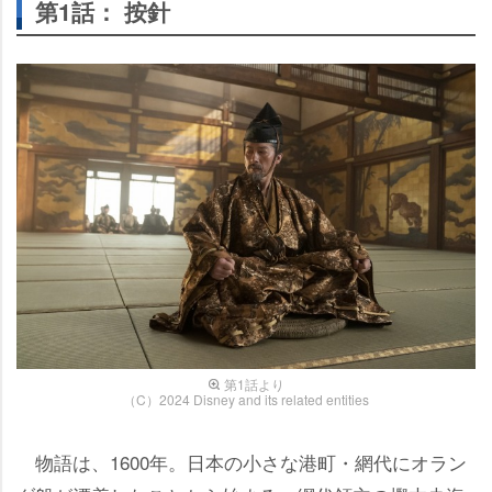
第1話： 按針
第1話より
（C）2024 Disney and its related entities
物語は、1600年。日本の小さな港町・網代にオラン