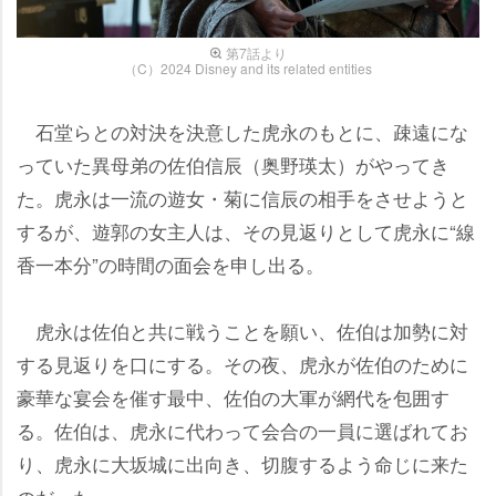
第7話より
（C）2024 Disney and its related entities
石堂らとの対決を決意した虎永のもとに、疎遠にな
っていた異母弟の佐伯信辰（奥野瑛太）がやってき
た。虎永は一流の遊女・菊に信辰の相手をさせようと
するが、遊郭の女主人は、その見返りとして虎永に“線
香一本分”の時間の面会を申し出る。
虎永は佐伯と共に戦うことを願い、佐伯は加勢に対
する見返りを口にする。その夜、虎永が佐伯のために
豪華な宴会を催す最中、佐伯の大軍が網代を包囲す
る。佐伯は、虎永に代わって会合の一員に選ばれてお
り、虎永に大坂城に出向き、切腹するよう命じに来た