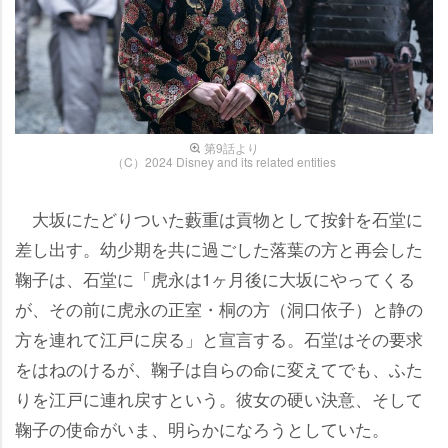
第9話より
（C）2024 Disney and its related entities
大坂にたどりついた藪重は貢物として按針を石堂に
差し出す。幼少期を共に過ごした落葉の方と再会した
鞠子は、石堂に「虎永は1ヶ月後に大坂にやってくる
が、その前に虎永の正室・桐の方（洞口依子）と静の
方を連れて江戸に戻る」と宣言する。石堂はその要求
をはねのけるが、鞠子は自らの命に変えてでも、ふた
りを江戸に連れ戻すという。彼女の硬い決意、そして
鞠子の使命がいま、明らかになろうとしていた。