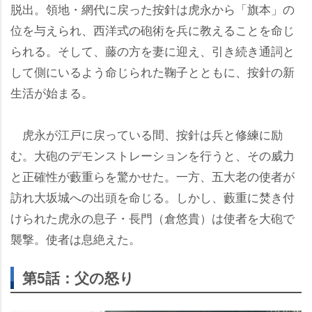
脱出。領地・網代に戻った按針は虎永から「旗本」の
位を与えられ、西洋式の砲術を兵に教えることを命じ
られる。そして、藤の方を妻に迎え、引き続き通詞と
して側にいるよう命じられた鞠子とともに、按針の新
生活が始まる。
虎永が江戸に戻っている間、按針は兵と修練に励
む。大砲のデモンストレーションを行うと、その威力
と正確性が藪重らを驚かせた。一方、五大老の使者が
訪れ大坂城への出頭を命じる。しかし、藪重に焚き付
けられた虎永の息子・長門（倉悠貴）は使者を大砲で
襲撃。使者は息絶えた。
第5話：父の怒り