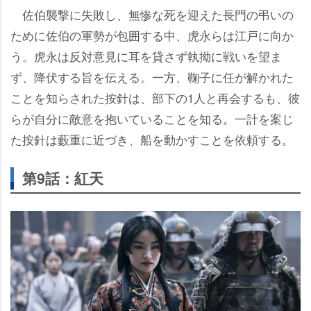
佐伯襲撃に失敗し、無惨な死を迎えた長門の弔いの
ために佐伯の軍勢が包囲する中、虎永らは江戸に向か
う。虎永は反対意見に耳を貸さず執拗に戦いを望ま
ず、降伏する旨を伝える。一方、鞠子に任が解かれた
ことを知らされた按針は、部下の1人と再会するも、彼
らが自分に敵意を抱いていることを知る。一計を案じ
た按針は藪重に近づき、船を動かすことを依頼する。
第9話：紅天