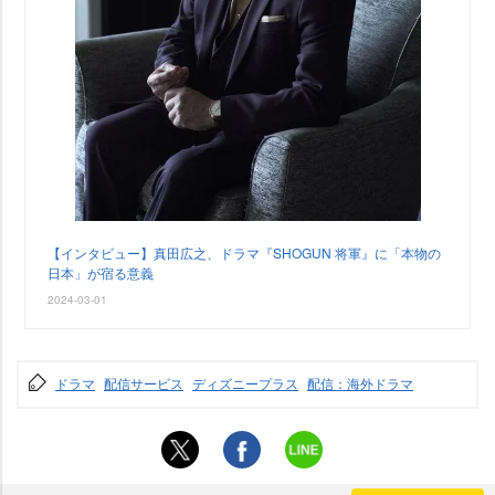
【インタビュー】真田広之、ドラマ『SHOGUN 将軍』に「本物の
日本」が宿る意義
2024-03-01
ドラマ
配信サービス
ディズニープラス
配信：海外ドラマ