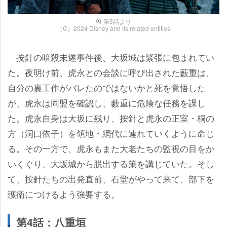
第3話より
（C）2024 Disney and its related entities
按針の暗殺未遂事件後、大坂城は緊張に包まれてい
た。夜明け前、虎永との会談に呼び出された藪重は、
自分の裏工作がバレたのではないかと死を覚悟した
が、虎永は同盟を確認し、藪重に危険な任務を課し
た。虎永自身は大坂に残り、按針と虎永の正室・桐の
方（洞口依子）を領地・網代に連れていくように命じ
る。その一方で、虎永もまた大老たちの監視の目をか
いくぐり、大坂城から脱出する策を講じていた。そし
て、按針たちの出発直前、石堂がやって来て、部下を
護衛につけるよう強要する。
第4話：八重垣